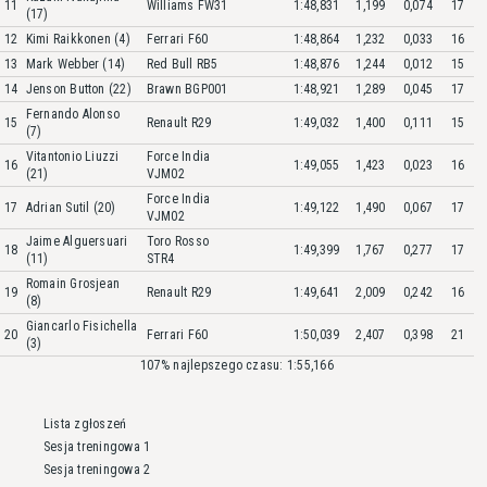
11
Williams FW31
1:48,831
1,199
0,074
17
(17)
12
Kimi Raikkonen (4)
Ferrari F60
1:48,864
1,232
0,033
16
13
Mark Webber (14)
Red Bull RB5
1:48,876
1,244
0,012
15
14
Jenson Button (22)
Brawn BGP001
1:48,921
1,289
0,045
17
Fernando Alonso
15
Renault R29
1:49,032
1,400
0,111
15
(7)
Vitantonio Liuzzi
Force India
16
1:49,055
1,423
0,023
16
(21)
VJM02
Force India
17
Adrian Sutil (20)
1:49,122
1,490
0,067
17
VJM02
Jaime Alguersuari
Toro Rosso
18
1:49,399
1,767
0,277
17
(11)
STR4
Romain Grosjean
19
Renault R29
1:49,641
2,009
0,242
16
(8)
Giancarlo Fisichella
20
Ferrari F60
1:50,039
2,407
0,398
21
(3)
107% najlepszego czasu: 1:55,166
Lista zgłoszeń
Sesja treningowa 1
Sesja treningowa 2