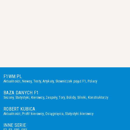
F1WM.PL
Aktualności
,
Newsy
,
Testy
,
Artykuły
,
Słowniczek pojęć F1
,
Polacy
BAZA DANYCH F1
Sezony
,
Statystyki
,
Kierowcy
,
Zespoły
,
Tory
,
Bolidy
,
Silniki
,
Konstruktorzy
ROBERT KUBICA
Aktualności
,
Profil kierowcy
,
Osiągnięcia
,
Statystyki kierowcy
INNE SERIE
F2
,
F3
,
GP2
,
GP3