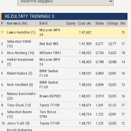
REZULTATY TRENINGU 3
P.
Kierowca (Nr)
Bolid
Opony
Czas okr.
Strata
Odstęp
Okr.
McLaren MP4-
1
Lewis Hamilton (1)
1:47,632
15
24
Sebastian Vettel
2
Red Bull RB5
1:47,909
0,277
0,277
17
(15)
3
Nico Rosberg (16)
Williams FW31
1:48,332
0,700
0,423
18
Heikki Kovalainen
McLaren MP4-
4
1:48,420
0,788
0,088
14
(2)
24
BMW Sauber
5
Robert Kubica (5)
1:48,501
0,869
0,081
16
F1.09
BMW Sauber
6
Nick Heidfeld (6)
1:48,526
0,894
0,025
13
F1.09
Rubens Barrichello
7
Brawn BGP001
1:48,551
0,919
0,025
16
(23)
8
Timo Glock (10)
Toyota TF109
1:48,673
1,041
0,122
17
Sebastien Buemi
Toro Rosso
9
1:48,754
1,122
0,081
17
(12)
STR4
10
Jarno Trulli (9)
Toyota TF109
1:48,757
1,125
0,003
12
Kazuki Nakajima