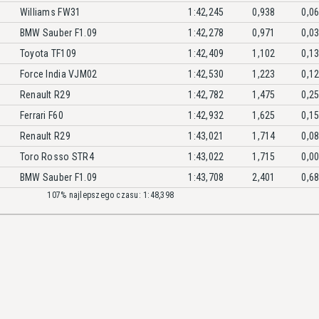
Williams FW31
1:42,245
0,938
0,0
BMW Sauber F1.09
1:42,278
0,971
0,0
Toyota TF109
1:42,409
1,102
0,1
Force India VJM02
1:42,530
1,223
0,1
Renault R29
1:42,782
1,475
0,2
Ferrari F60
1:42,932
1,625
0,1
Renault R29
1:43,021
1,714
0,0
Toro Rosso STR4
1:43,022
1,715
0,0
BMW Sauber F1.09
1:43,708
2,401
0,6
107% najlepszego czasu: 1:48,398