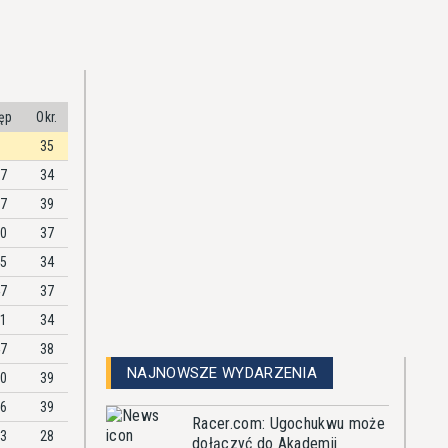
ęp
Okr.
35
97
34
37
39
50
37
45
34
47
37
01
34
47
38
NAJNOWSZE WYDARZENIA
00
39
56
39
Racer.com: Ugochukwu może
93
28
dołączyć do Akademii