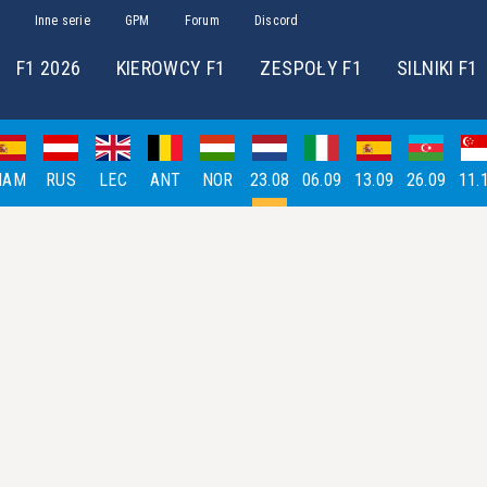
Inne serie
GPM
Forum
Discord
F1 2026
KIEROWCY F1
ZESPOŁY F1
SILNIKI F1
HAM
RUS
LEC
ANT
NOR
23.08
06.09
13.09
26.09
11.