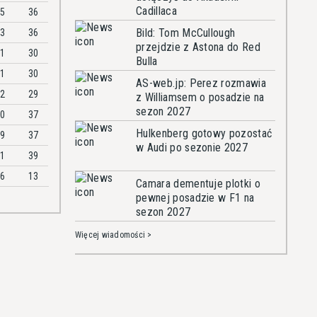
Cadillaca
65
36
Bild: Tom McCullough
33
36
przejdzie z Astona do Red
31
30
Bulla
21
30
AS-web.jp: Perez rozmawia
52
29
z Williamsem o posadzie na
sezon 2027
50
37
Hulkenberg gotowy pozostać
89
37
w Audi po sezonie 2027
01
39
86
13
Camara dementuje plotki o
pewnej posadzie w F1 na
sezon 2027
Więcej wiadomości >