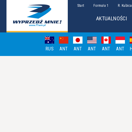
Start
Formuła 1
R. Kubica
AKTUALNOŚCI
RUS
ANT
ANT
ANT
ANT
ANT