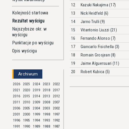
12
Kazuki Nakajima (17)
Kolejność startowa
13
Nick Heidfeld (6)
Rezultat wyścigu
14
Jarno Trulli (9)
Najszybsze okr. w
15
Vitantonio Liuzzi (21)
wyścigu
16
Fernando Alonso (7)
Punktacje po wyścigu
17
Giancarlo Fisichella (3)
Opis wyścigu
18
Romain Grosjean (8)
19
Jaime Alguersuari (11)
20
Robert Kubica (5)
Archiwum
2026
2025
2024
2023
2022
2021
2020
2019
2018
2017
2016
2015
2014
2013
2012
2011
2010
2009
2008
2007
2006
2005
2004
2003
2002
2001
2000
1999
1998
1997
1996
1995
1994
1993
1992
1991
1990
1989
1988
1987