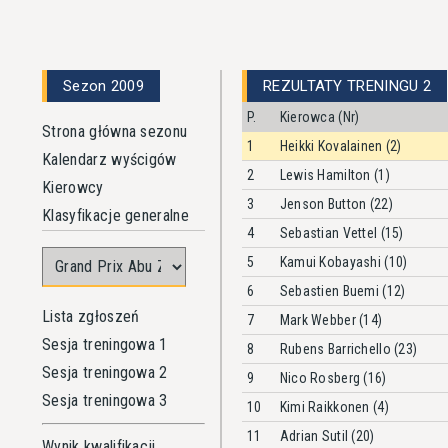
Sezon 2009
REZULTATY TRENINGU 2
P.
Kierowca (Nr)
Strona główna sezonu
1
Heikki Kovalainen (2)
Kalendarz wyścigów
2
Lewis Hamilton (1)
Kierowcy
3
Jenson Button (22)
Klasyfikacje generalne
4
Sebastian Vettel (15)
5
Kamui Kobayashi (10)
6
Sebastien Buemi (12)
Lista zgłoszeń
7
Mark Webber (14)
Sesja treningowa 1
8
Rubens Barrichello (23)
Sesja treningowa 2
9
Nico Rosberg (16)
Sesja treningowa 3
10
Kimi Raikkonen (4)
11
Adrian Sutil (20)
Wynik kwalifikacji