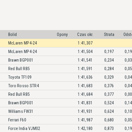
Bolid
Opony
Czas okr.
Strata
Odst
McLaren MP4-24
1:41,307
McLaren MP4-24
1:41,504
0,197
0,1
Brawn BGP001
1:41,541
0,234
0,0
Red Bull RB5
1:41,591
0,284
0,0
Toyota TF109
1:41,636
0,329
0,0
Toro Rosso STR4
1:41,683
0,376
0,0
Red Bull RB5
1:41,684
0,377
0,0
Brawn BGP001
1:41,831
0,524
0,1
Williams FW31
1:41,931
0,624
0,1
Ferrari F60
1:41,987
0,680
0,0
Force India VJM02
1:42,180
0,873
0,1