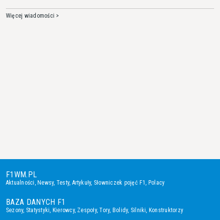
Więcej wiadomości >
F1WM.PL
Aktualności
,
Newsy
,
Testy
,
Artykuły
,
Słowniczek pojęć F1
,
Polacy
BAZA DANYCH F1
Sezony
,
Statystyki
,
Kierowcy
,
Zespoły
,
Tory
,
Bolidy
,
Silniki
,
Konstruktorzy