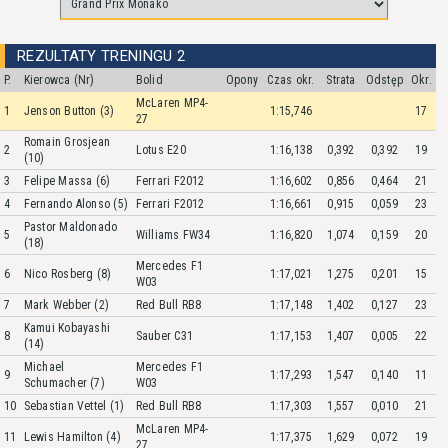
REZULTATY TRENINGU 2
P.
Kierowca (Nr)
Bolid
Opony
Czas okr.
Strata
Odstęp
Okr.
McLaren MP4-
1
Jenson Button (3)
1:15,746
17
27
Romain Grosjean
2
Lotus E20
1:16,138
0,392
0,392
19
(10)
3
Felipe Massa (6)
Ferrari F2012
1:16,602
0,856
0,464
21
4
Fernando Alonso (5)
Ferrari F2012
1:16,661
0,915
0,059
23
Pastor Maldonado
5
Williams FW34
1:16,820
1,074
0,159
20
(18)
Mercedes F1
6
Nico Rosberg (8)
1:17,021
1,275
0,201
15
W03
7
Mark Webber (2)
Red Bull RB8
1:17,148
1,402
0,127
23
Kamui Kobayashi
8
Sauber C31
1:17,153
1,407
0,005
22
(14)
Michael
Mercedes F1
9
1:17,293
1,547
0,140
11
Schumacher (7)
W03
10
Sebastian Vettel (1)
Red Bull RB8
1:17,303
1,557
0,010
21
McLaren MP4-
11
Lewis Hamilton (4)
1:17,375
1,629
0,072
19
27