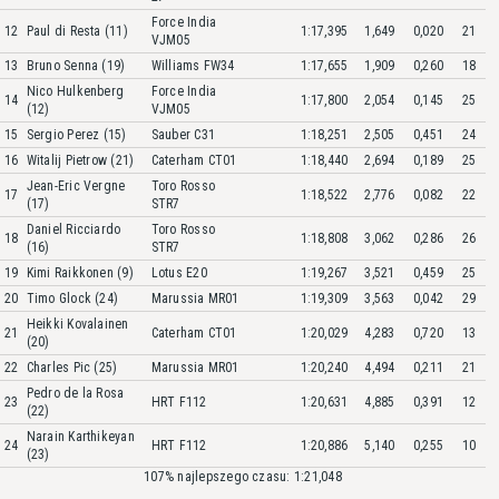
Force India
12
Paul di Resta (11)
1:17,395
1,649
0,020
21
VJM05
13
Bruno Senna (19)
Williams FW34
1:17,655
1,909
0,260
18
Nico Hulkenberg
Force India
14
1:17,800
2,054
0,145
25
(12)
VJM05
15
Sergio Perez (15)
Sauber C31
1:18,251
2,505
0,451
24
16
Witalij Pietrow (21)
Caterham CT01
1:18,440
2,694
0,189
25
Jean-Eric Vergne
Toro Rosso
17
1:18,522
2,776
0,082
22
(17)
STR7
Daniel Ricciardo
Toro Rosso
18
1:18,808
3,062
0,286
26
(16)
STR7
19
Kimi Raikkonen (9)
Lotus E20
1:19,267
3,521
0,459
25
20
Timo Glock (24)
Marussia MR01
1:19,309
3,563
0,042
29
Heikki Kovalainen
21
Caterham CT01
1:20,029
4,283
0,720
13
(20)
22
Charles Pic (25)
Marussia MR01
1:20,240
4,494
0,211
21
Pedro de la Rosa
23
HRT F112
1:20,631
4,885
0,391
12
(22)
Narain Karthikeyan
24
HRT F112
1:20,886
5,140
0,255
10
(23)
107% najlepszego czasu: 1:21,048