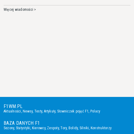
Więcej wiadomości >
F1WM.PL
Aktualności
,
Newsy
,
Testy
,
Artykuły
,
Słowniczek pojęć F1
,
Polacy
BAZA DANYCH F1
Sezony
,
Statystyki
,
Kierowcy
,
Zespoły
,
Tory
,
Bolidy
,
Silniki
,
Konstruktorzy