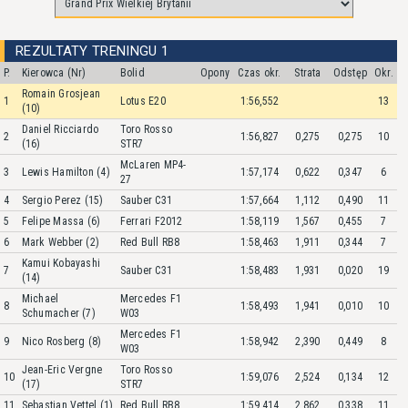
REZULTATY TRENINGU 1
P.
Kierowca (Nr)
Bolid
Opony
Czas okr.
Strata
Odstęp
Okr.
Romain Grosjean
1
Lotus E20
1:56,552
13
(10)
Daniel Ricciardo
Toro Rosso
2
1:56,827
0,275
0,275
10
(16)
STR7
McLaren MP4-
3
Lewis Hamilton (4)
1:57,174
0,622
0,347
6
27
4
Sergio Perez (15)
Sauber C31
1:57,664
1,112
0,490
11
5
Felipe Massa (6)
Ferrari F2012
1:58,119
1,567
0,455
7
6
Mark Webber (2)
Red Bull RB8
1:58,463
1,911
0,344
7
Kamui Kobayashi
7
Sauber C31
1:58,483
1,931
0,020
19
(14)
Michael
Mercedes F1
8
1:58,493
1,941
0,010
10
Schumacher (7)
W03
Mercedes F1
9
Nico Rosberg (8)
1:58,942
2,390
0,449
8
W03
Jean-Eric Vergne
Toro Rosso
10
1:59,076
2,524
0,134
12
(17)
STR7
11
Sebastian Vettel (1)
Red Bull RB8
1:59,414
2,862
0,338
11