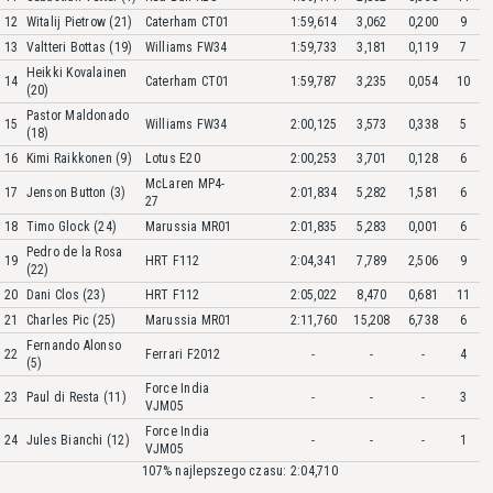
12
Witalij Pietrow (21)
Caterham CT01
1:59,614
3,062
0,200
9
13
Valtteri Bottas (19)
Williams FW34
1:59,733
3,181
0,119
7
Heikki Kovalainen
14
Caterham CT01
1:59,787
3,235
0,054
10
(20)
Pastor Maldonado
15
Williams FW34
2:00,125
3,573
0,338
5
(18)
16
Kimi Raikkonen (9)
Lotus E20
2:00,253
3,701
0,128
6
McLaren MP4-
17
Jenson Button (3)
2:01,834
5,282
1,581
6
27
18
Timo Glock (24)
Marussia MR01
2:01,835
5,283
0,001
6
Pedro de la Rosa
19
HRT F112
2:04,341
7,789
2,506
9
(22)
20
Dani Clos (23)
HRT F112
2:05,022
8,470
0,681
11
21
Charles Pic (25)
Marussia MR01
2:11,760
15,208
6,738
6
Fernando Alonso
22
Ferrari F2012
-
-
-
4
(5)
Force India
23
Paul di Resta (11)
-
-
-
3
VJM05
Force India
24
Jules Bianchi (12)
-
-
-
1
VJM05
107% najlepszego czasu: 2:04,710