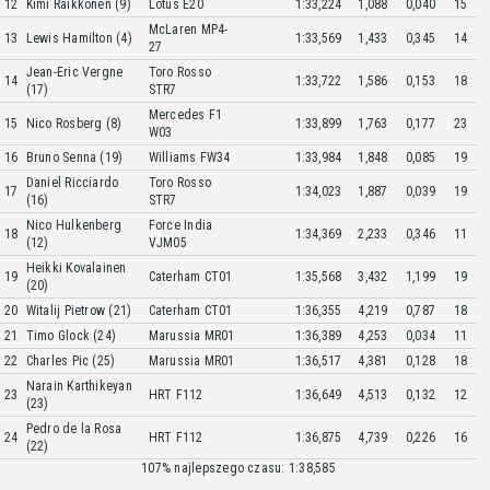
12
Kimi Raikkonen (9)
Lotus E20
1:33,224
1,088
0,040
15
McLaren MP4-
13
Lewis Hamilton (4)
1:33,569
1,433
0,345
14
27
Jean-Eric Vergne
Toro Rosso
14
1:33,722
1,586
0,153
18
(17)
STR7
Mercedes F1
15
Nico Rosberg (8)
1:33,899
1,763
0,177
23
W03
16
Bruno Senna (19)
Williams FW34
1:33,984
1,848
0,085
19
Daniel Ricciardo
Toro Rosso
17
1:34,023
1,887
0,039
19
(16)
STR7
Nico Hulkenberg
Force India
18
1:34,369
2,233
0,346
11
(12)
VJM05
Heikki Kovalainen
19
Caterham CT01
1:35,568
3,432
1,199
19
(20)
20
Witalij Pietrow (21)
Caterham CT01
1:36,355
4,219
0,787
18
21
Timo Glock (24)
Marussia MR01
1:36,389
4,253
0,034
11
22
Charles Pic (25)
Marussia MR01
1:36,517
4,381
0,128
18
Narain Karthikeyan
23
HRT F112
1:36,649
4,513
0,132
12
(23)
Pedro de la Rosa
24
HRT F112
1:36,875
4,739
0,226
16
(22)
107% najlepszego czasu: 1:38,585