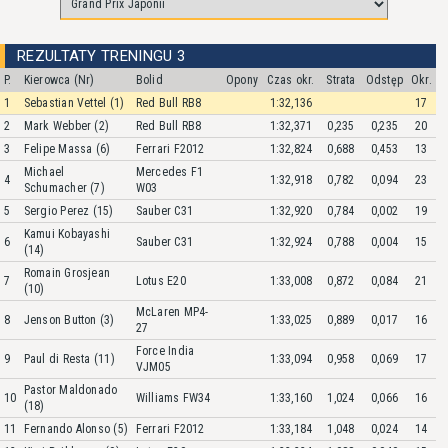
REZULTATY TRENINGU 3
P.
Kierowca (Nr)
Bolid
Opony
Czas okr.
Strata
Odstęp
Okr.
1
Sebastian Vettel (1)
Red Bull RB8
1:32,136
17
2
Mark Webber (2)
Red Bull RB8
1:32,371
0,235
0,235
20
3
Felipe Massa (6)
Ferrari F2012
1:32,824
0,688
0,453
13
Michael
Mercedes F1
4
1:32,918
0,782
0,094
23
Schumacher (7)
W03
5
Sergio Perez (15)
Sauber C31
1:32,920
0,784
0,002
19
Kamui Kobayashi
6
Sauber C31
1:32,924
0,788
0,004
15
(14)
Romain Grosjean
7
Lotus E20
1:33,008
0,872
0,084
21
(10)
McLaren MP4-
8
Jenson Button (3)
1:33,025
0,889
0,017
16
27
Force India
9
Paul di Resta (11)
1:33,094
0,958
0,069
17
VJM05
Pastor Maldonado
10
Williams FW34
1:33,160
1,024
0,066
16
(18)
11
Fernando Alonso (5)
Ferrari F2012
1:33,184
1,048
0,024
14