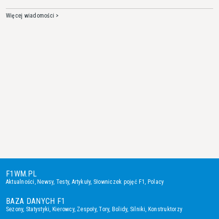
Więcej wiadomości >
F1WM.PL
Aktualności
,
Newsy
,
Testy
,
Artykuły
,
Słowniczek pojęć F1
,
Polacy
BAZA DANYCH F1
Sezony
,
Statystyki
,
Kierowcy
,
Zespoły
,
Tory
,
Bolidy
,
Silniki
,
Konstruktorzy