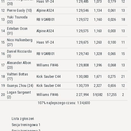
11
Haas VF-24
1:29,485
1,073
0,179
12
(20)
12
Pierre Gasly (10)
Alpine A524
1:29,546
1,134
0,061
13
Yuki Tsunoda
13
RB VCARB01
1:29,572
1,160
0,026
18
(22)
Esteban Ocon
14
Alpine A524
1:29,575
1,163
0,003
13
(31)
Nico Hulkenberg
15
Haas VF-24
1:29,675
1,263
0,100
11
(27)
Daniel Ricciardo
16
RB VCARB01
1:29,740
1,328
0,065
15
(3)
Alexander Albon
17
Williams FW46
1:29,808
1,396
0,068
13
(23)
Valtteri Bottas
18
Kick Sauber C44
1:30,083
1,671
0,275
21
(77)
19
Guanyu Zhou (24)
Kick Sauber C44
1:30,739
2,327
0,656
12
Logan Sargeant
20
Williams FW46
2:27,994
59,582
57,255
2
(2)
107% najlepszego czasu: 1:34,600
Lista zgłoszeń
Sesja treningowa 1
Sesja treningowa 2