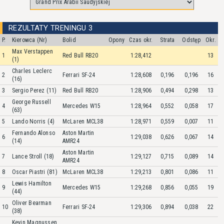
REZULTATY TRENINGU 3
P.
Kierowca (Nr)
Bolid
Opony
Czas okr.
Strata
Odstęp
Okr.
Max Verstappen
1
Red Bull RB20
1:28,412
13
(1)
Charles Leclerc
2
Ferrari SF-24
1:28,608
0,196
0,196
16
(16)
3
Sergio Perez (11)
Red Bull RB20
1:28,906
0,494
0,298
13
George Russell
4
Mercedes W15
1:28,964
0,552
0,058
17
(63)
5
Lando Norris (4)
McLaren MCL38
1:28,971
0,559
0,007
11
Fernando Alonso
Aston Martin
6
1:29,038
0,626
0,067
14
(14)
AMR24
Aston Martin
7
Lance Stroll (18)
1:29,127
0,715
0,089
14
AMR24
8
Oscar Piastri (81)
McLaren MCL38
1:29,213
0,801
0,086
11
Lewis Hamilton
9
Mercedes W15
1:29,268
0,856
0,055
19
(44)
Oliver Bearman
10
Ferrari SF-24
1:29,306
0,894
0,038
22
(38)
Kevin Magnussen