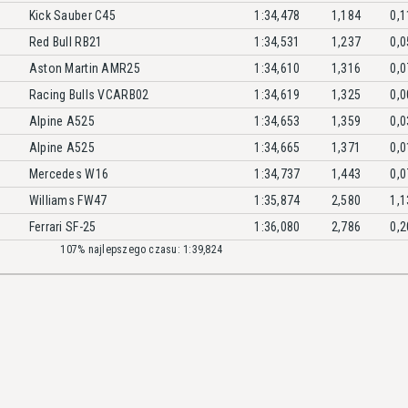
Kick Sauber C45
1:34,478
1,184
0,1
Red Bull RB21
1:34,531
1,237
0,0
Aston Martin AMR25
1:34,610
1,316
0,0
Racing Bulls VCARB02
1:34,619
1,325
0,0
Alpine A525
1:34,653
1,359
0,0
Alpine A525
1:34,665
1,371
0,0
Mercedes W16
1:34,737
1,443
0,0
Williams FW47
1:35,874
2,580
1,1
Ferrari SF-25
1:36,080
2,786
0,2
107% najlepszego czasu: 1:39,824