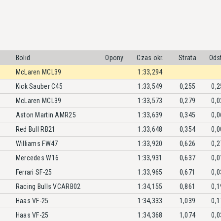
Bolid
Opony
Czas okr.
Strata
Ods
McLaren MCL39
1:33,294
Kick Sauber C45
1:33,549
0,255
0,2
McLaren MCL39
1:33,573
0,279
0,0
Aston Martin AMR25
1:33,639
0,345
0,0
Red Bull RB21
1:33,648
0,354
0,0
Williams FW47
1:33,920
0,626
0,2
Mercedes W16
1:33,931
0,637
0,0
Ferrari SF-25
1:33,965
0,671
0,0
Racing Bulls VCARB02
1:34,155
0,861
0,1
Haas VF-25
1:34,333
1,039
0,1
Haas VF-25
1:34,368
1,074
0,0