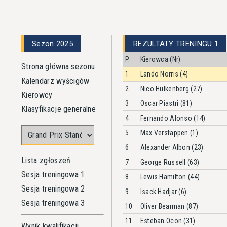
Sezon 2025
REZULTATY TRENINGU 1
P.
Kierowca (Nr)
Strona główna sezonu
1
Lando Norris (4)
Kalendarz wyścigów
2
Nico Hulkenberg (27)
Kierowcy
3
Oscar Piastri (81)
Klasyfikacje generalne
4
Fernando Alonso (14)
5
Max Verstappen (1)
6
Alexander Albon (23)
Lista zgłoszeń
7
George Russell (63)
Sesja treningowa 1
8
Lewis Hamilton (44)
Sesja treningowa 2
9
Isack Hadjar (6)
Sesja treningowa 3
10
Oliver Bearman (87)
11
Esteban Ocon (31)
Wynik kwalifikacji