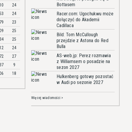
Bottasem
10
24
Racer.com: Ugochukwu może
53
24
dołączyć do Akademii
79
23
Cadillaca
09
25
Bild: Tom McCullough
34
25
przejdzie z Astona do Red
Bulla
12
24
AS-web.jp: Perez rozmawia
72
27
z Williamsem o posadzie na
37
9
sezon 2027
06
18
Hulkenberg gotowy pozostać
w Audi po sezonie 2027
Więcej wiadomości >