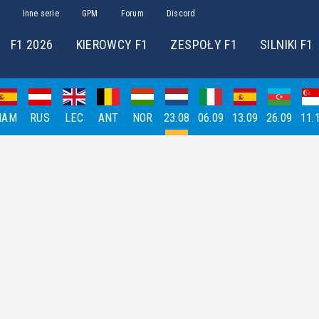
Inne serie
GPM
Forum
Discord
F1 2026
KIEROWCY F1
ZESPOŁY F1
SILNIKI F1
HAM
RUS
LEC
ANT
NOR
23.08
06.09
13.09
26.09
11.