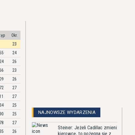
tęp
Okr.
23
55
24
24
26
66
23
09
26
72
27
11
27
34
25
NAJNOWSZE WYDARZENIA
90
25
78
27
Steiner: Jeżeli Cadillac zmieni
35
26
kierowcę, to pożegna się z