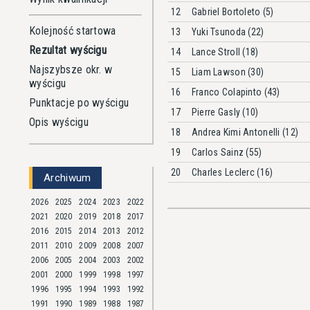
12
Gabriel Bortoleto (5)
Kolejność startowa
13
Yuki Tsunoda (22)
Rezultat wyścigu
14
Lance Stroll (18)
Najszybsze okr. w
15
Liam Lawson (30)
wyścigu
16
Franco Colapinto (43)
Punktacje po wyścigu
17
Pierre Gasly (10)
Opis wyścigu
18
Andrea Kimi Antonelli (12)
19
Carlos Sainz (55)
20
Charles Leclerc (16)
Archiwum
2026
2025
2024
2023
2022
2021
2020
2019
2018
2017
2016
2015
2014
2013
2012
2011
2010
2009
2008
2007
2006
2005
2004
2003
2002
2001
2000
1999
1998
1997
1996
1995
1994
1993
1992
1991
1990
1989
1988
1987