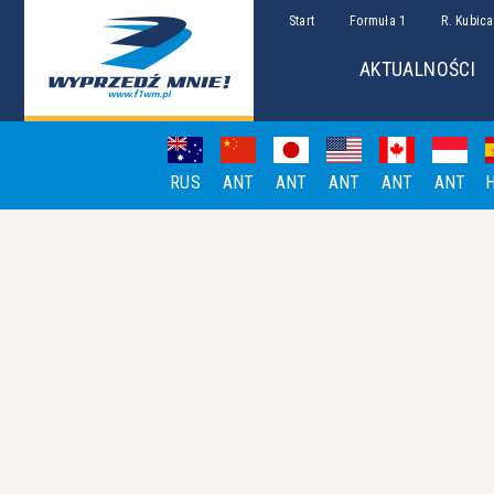
Start
Formuła 1
R. Kubica
AKTUALNOŚCI
RUS
ANT
ANT
ANT
ANT
ANT