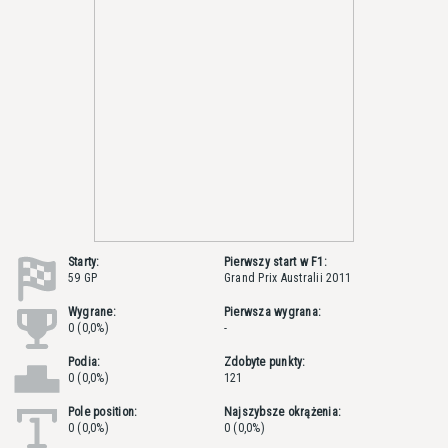
Starty:
Pierwszy start w F1:
59 GP
Grand Prix Australii 2011
Wygrane:
Pierwsza wygrana:
0 (0,0%)
-
Podia:
Zdobyte punkty:
0 (0,0%)
121
Pole position:
Najszybsze okrążenia:
0 (0,0%)
0 (0,0%)