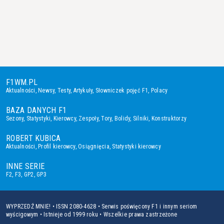
F1WM.PL
Aktualności
,
Newsy
,
Testy
,
Artykuły
,
Słowniczek pojęć F1
,
Polacy
BAZA DANYCH F1
Sezony
,
Statystyki
,
Kierowcy
,
Zespoły
,
Tory
,
Bolidy
,
Silniki
,
Konstruktorzy
ROBERT KUBICA
Aktualności
,
Profil kierowcy
,
Osiągnięcia
,
Statystyki kierowcy
INNE SERIE
F2
,
F3
,
GP2
,
GP3
WYPRZEDŹ MNIE! • ISSN 2080-4628 • Serwis poświęcony F1 i innym seriom
wyścigowym • Istnieje od 1999 roku • Wszelkie prawa zastrzeżone