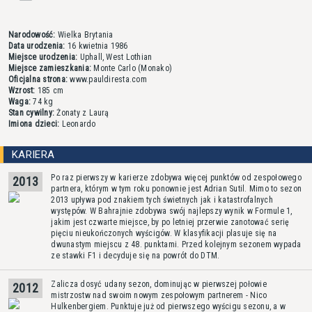
Narodowość:
Wielka Brytania
Data urodzenia:
16 kwietnia 1986
Miejsce urodzenia:
Uphall, West Lothian
Miejsce zamieszkania:
Monte Carlo (Monako)
Oficjalna strona:
www.pauldiresta.com
Wzrost:
185 cm
Waga:
74 kg
Stan cywilny:
Żonaty z Laurą
Imiona dzieci:
Leonardo
KARIERA
Po raz pierwszy w karierze zdobywa więcej punktów od zespołowego
2013
partnera, którym w tym roku ponownie jest Adrian Sutil. Mimo to sezon
2013 upływa pod znakiem tych świetnych jak i katastrofalnych
występów. W Bahrajnie zdobywa swój najlepszy wynik w Formule 1,
jakim jest czwarte miejsce, by po letniej przerwie zanotować serię
pięciu nieukończonych wyścigów. W klasyfikacji plasuje się na
dwunastym miejscu z 48. punktami. Przed kolejnym sezonem wypada
ze stawki F1 i decyduje się na powrót do DTM.
Zalicza dosyć udany sezon, dominując w pierwszej połowie
2012
mistrzostw nad swoim nowym zespołowym partnerem - Nico
Hulkenbergiem. Punktuje już od pierwszego wyścigu sezonu, a w