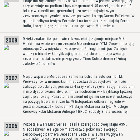
udaje mu się zdobyć mistrzostwa. Triumfuje w jednym wyścigu, trzy
razy wizytuje na podium i łącznie gromadzi 45 oczek, co daje mu 3
lokatę w klasyfikacji generalnej - za swoim największym
zeszłorocznym rywalem oraz zespołowym kolegą Garym Paffettem. W
grudniu odbywa testy w Formule 1 na torze Jerez ze stajnią Force
India, korzystającą z jednostek napędowych Mercedesa.
Dzięki znakomitej postawie rok wcześniej zajmuje miejsce Miki
2008
Hakkinena w pierwszym zespole Mercedesa w DTM. Znów imponuje,
odnosząc 2 zwycięstwa i zdobywając 5 drugich miejsc. Zacięcie
walczy o triumf w klasyfikacji generalnej do ostatniego wyścigu
sezonu, ale ostatecznie przegrywa z Timo Schneiderem różnicą
zaledwie 2 punktów.
Mając wsparcie Mercedesa zamienia bolid na auto serii DTM.
2007
Pierwszy rok w niemieckich mistrzostwach zdecydowanie może
zaliczyć do udanych, ponieważ 4 razy kończy rywalizację na podium i
mimo dysponowania dwuletnim samochodem w klasyfikacji łącznej
zajmuje 5 lokatę. Ponadto na moment udaje mu się nawet wskoczyć
na pozycję lidera mistrzostw. W listopadzie odbiera nagrodę w
postaci przejażdżki bolidem F1 stajni McLarena za tytuł Młodego
Kierowcy Roku McLaren Autosport BRDC, zdobyty 3 lata wcześniej.
Pozostaje w F3 Euro Series i zasila szeregi czołowej stajni ASM.
2006
Nieoczekiwanie sięga po mistrzostwo, pokonując swojego
zespołowego partnera Sebastiana Vettela. W sumie wygrywa 5
wyścigów i 9 razy staje na podium oraz triumfuje w