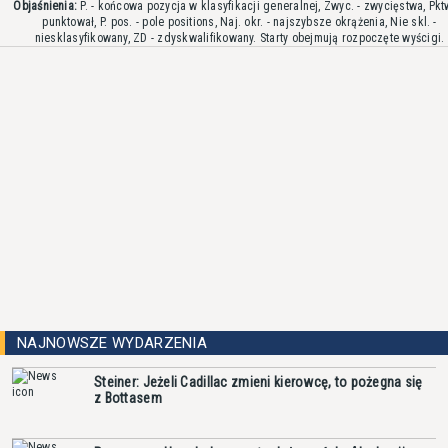
Objaśnienia:
P. - końcowa pozycja w klasyfikacji generalnej, Zwyc. - zwycięstwa, Pktw
punktował, P. pos. - pole positions, Naj. okr. - najszybsze okrążenia, Nie skl. -
niesklasyfikowany, ZD - zdyskwalifikowany. Starty obejmują rozpoczęte wyścigi.
NAJNOWSZE WYDARZENIA
Steiner: Jeżeli Cadillac zmieni kierowcę, to pożegna się
z Bottasem