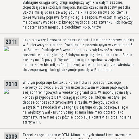
Bahrajnie osiąga swój drugi najlepszy wynik w całym sezonie,
dojeżdżając na szóstym miejscu. Dalsza część mistrzostw jest dla
Szkota mniej udana, ze względu na kilka problemów z bolidem, a
także wyraźną poprawę formy kolegi z zespołu. W ostatnim wyścigu
ma poważny wypadek, z którego wychodzi bez szwanku. Rok kończy
na czternastym miejscu z dorobkiem 46 punktów.
Jako pierwszy kierowca od czasu debiutu Hamiltona zdobywa punkty
2011
w 2. pierwszych startach. Rywalizuje z pozostającym w zespole od 5
lat Sutilem. Punktuje w 8 wyścigach i przez większość sezonu
prezentuje stabilną formę. Zdobywa nagrodę debiutanta roku. Sezon
kończy na 13 pozycji. Wyraźnie pomaga zespołowi w zajęciu
najlepszej w historii, szóstej pozycji w generalce. W przeciwieństwie
do zespołowego kolegi utrzymuje posadę w Force India.
W lutym podpisuje kontakt z Force India na posadę trzeciego
2010
kierowcy, co owocuje udanym uczestnictwem w ośmiu piątkowych
sesjach treningowych w weekendy grand prix. W imponującym stylu
kończy przygodę z DTM, osiągając swój cel, którym jest tytuł, po
drodze odnosząc 3 zwycięstwa z rzędu. W decydujących o
wszystkim zawodach w Szanghaju zajmuje drugą pozycję, a jego
największy rywal - Bruno Spengler, mija linię mety dopiero jako
trzynasty. Parę miesięcy później podpisuje kontrakt z Force India na
starty w F1.
Trzeci z rzędu sezon w DTM. Mimo usilnych starań i tym razem nie
2009