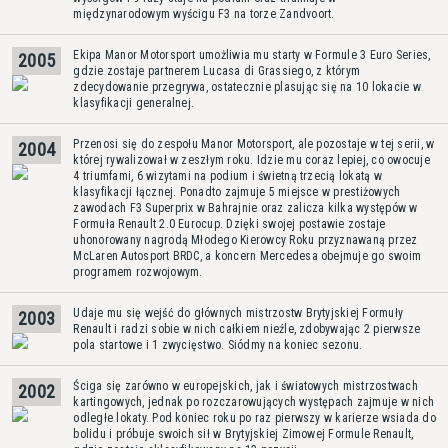
międzynarodowym wyścigu F3 na torze Zandvoort.
Ekipa Manor Motorsport umożliwia mu starty w Formule 3 Euro Series,
2005
gdzie zostaje partnerem Lucasa di Grassiego, z którym
zdecydowanie przegrywa, ostatecznie plasując się na 10 lokacie w
klasyfikacji generalnej.
Przenosi się do zespołu Manor Motorsport, ale pozostaje w tej serii, w
2004
której rywalizował w zeszłym roku. Idzie mu coraz lepiej, co owocuje
4 triumfami, 6 wizytami na podium i świetną trzecią lokatą w
klasyfikacji łącznej. Ponadto zajmuje 5 miejsce w prestiżowych
zawodach F3 Superprix w Bahrajnie oraz zalicza kilka występów w
Formuła Renault 2.0 Eurocup. Dzięki swojej postawie zostaje
uhonorowany nagrodą Młodego Kierowcy Roku przyznawaną przez
McLaren Autosport BRDC, a koncern Mercedesa obejmuje go swoim
programem rozwojowym.
Udaje mu się wejść do głównych mistrzostw Brytyjskiej Formuły
2003
Renault i radzi sobie w nich całkiem nieźle, zdobywając 2 pierwsze
pola startowe i 1 zwycięstwo. Siódmy na koniec sezonu.
Ściga się zarówno w europejskich, jak i światowych mistrzostwach
2002
kartingowych, jednak po rozczarowujących występach zajmuje w nich
odległe lokaty. Pod koniec roku po raz pierwszy w karierze wsiada do
bolidu i próbuje swoich sił w Brytyjskiej Zimowej Formule Renault,