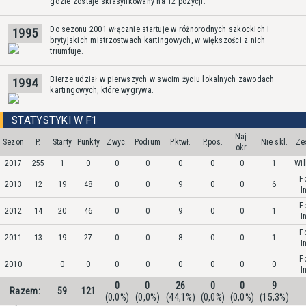
gdzie zostaje sklasyfikowany na 12 pozycji.
Do sezonu 2001 włącznie startuje w różnorodnych szkockich i
1995
brytyjskich mistrzostwach kartingowych, w większości z nich
triumfuje.
Bierze udział w pierwszych w swoim życiu lokalnych zawodach
1994
kartingowych, które wygrywa.
STATYSTYKI W F1
Naj.
Sezon
P.
Starty
Punkty
Zwyc.
Podium
Pktwł.
P.pos.
Nie skl.
Ze
okr.
2017
255
1
0
0
0
0
0
0
1
Wil
F
2013
12
19
48
0
0
9
0
0
6
I
F
2012
14
20
46
0
0
9
0
0
1
I
F
2011
13
19
27
0
0
8
0
0
1
I
F
2010
0
0
0
0
0
0
0
0
I
0
0
26
0
0
9
Razem:
59
121
(0,0%)
(0,0%)
(44,1%)
(0,0%)
(0,0%)
(15,3%)