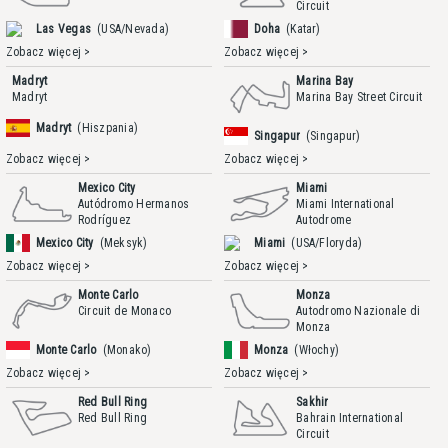
Circuit
Las Vegas
(USA/Nevada)
Doha
(Katar)
Zobacz więcej >
Zobacz więcej >
Madryt
Marina Bay
Madryt
Marina Bay Street Circuit
Madryt
(Hiszpania)
Singapur
(Singapur)
Zobacz więcej >
Zobacz więcej >
Mexico City
Miami
Autódromo Hermanos
Miami International
Rodríguez
Autodrome
Mexico City
(Meksyk)
Miami
(USA/Floryda)
Zobacz więcej >
Zobacz więcej >
Monte Carlo
Monza
Circuit de Monaco
Autodromo Nazionale di
Monza
Monte Carlo
(Monako)
Monza
(Włochy)
Zobacz więcej >
Zobacz więcej >
Red Bull Ring
Sakhir
Red Bull Ring
Bahrain International
Circuit