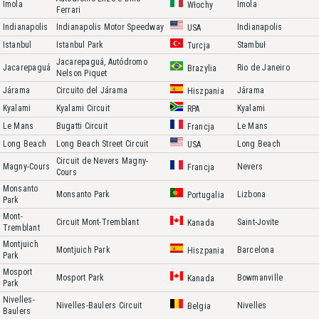
Imola
Imola
Włochy
Ferrari
Indianapolis
Indianapolis Motor Speedway
Indianapolis
USA
Istanbul
Istanbul Park
Stambuł
Turcja
Jacarepaguá, Autódromo
Jacarepaguá
Rio de Janeiro
Brazylia
Nelson Piquet
Járama
Circuito del Járama
Járama
Hiszpania
Kyalami
Kyalami Circuit
Kyalami
RPA
Le Mans
Bugatti Circuit
Le Mans
Francja
Long Beach
Long Beach Street Circuit
Long Beach
USA
Circuit de Nevers Magny-
Magny-Cours
Nevers
Francja
Cours
Monsanto
Monsanto Park
Lizbona
Portugalia
Park
Mont-
Circuit Mont-Tremblant
Saint-Jovite
Kanada
Tremblant
Montjuich
Montjuich Park
Barcelona
Hiszpania
Park
Mosport
Mosport Park
Bowmanville
Kanada
Park
Nivelles-
Nivelles-Baulers Circuit
Nivelles
Belgia
Baulers