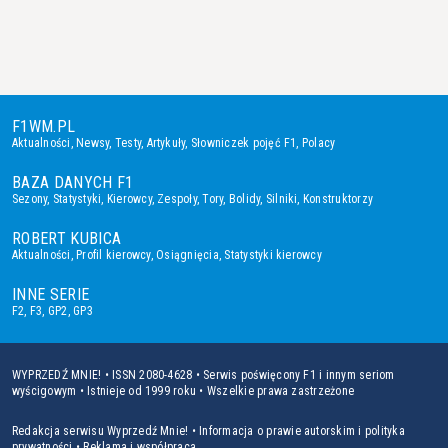
F1WM.PL
Aktualności
,
Newsy
,
Testy
,
Artykuły
,
Słowniczek pojęć F1
,
Polacy
BAZA DANYCH F1
Sezony
,
Statystyki
,
Kierowcy
,
Zespoły
,
Tory
,
Bolidy
,
Silniki
,
Konstruktorzy
ROBERT KUBICA
Aktualności
,
Profil kierowcy
,
Osiągnięcia
,
Statystyki kierowcy
INNE SERIE
F2
,
F3
,
GP2
,
GP3
WYPRZEDŹ MNIE! • ISSN 2080-4628 • Serwis poświęcony F1 i innym seriom
wyścigowym • Istnieje od 1999 roku • Wszelkie prawa zastrzeżone
Redakcja serwisu Wyprzedź Mnie!
•
Informacja o prawie autorskim i polityka
prywatności
•
Reklama i współpraca