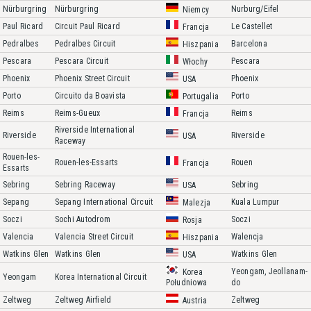
Nürburgring
Nürburgring
Nurburg/Eifel
Niemcy
Paul Ricard
Circuit Paul Ricard
Le Castellet
Francja
Pedralbes
Pedralbes Circuit
Barcelona
Hiszpania
Pescara
Pescara Circuit
Pescara
Włochy
Phoenix
Phoenix Street Circuit
Phoenix
USA
Porto
Circuito da Boavista
Porto
Portugalia
Reims
Reims-Gueux
Reims
Francja
Riverside International
Riverside
Riverside
USA
Raceway
Rouen-les-
Rouen-les-Essarts
Rouen
Francja
Essarts
Sebring
Sebring Raceway
Sebring
USA
Sepang
Sepang International Circuit
Kuala Lumpur
Malezja
Soczi
Sochi Autodrom
Soczi
Rosja
Valencia
Valencia Street Circuit
Walencja
Hiszpania
Watkins Glen
Watkins Glen
Watkins Glen
USA
Yeongam, Jeollanam-
Korea
Yeongam
Korea International Circuit
do
Południowa
Zeltweg
Zeltweg Airfield
Zeltweg
Austria