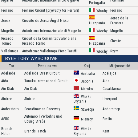
Algarve
Autódromo Internacional do Algarve
Portimao
Portugalia
Fiorano
Fiorano Circuit (prywatny tor Ferrari)
Fiorano
Włochy
Jerez de la
Jerez
Circuito de Jerez-Ángel Nieto
Frontera
Hiszpania
Mugello
Autodromo Internazionale di Mugello
Mugello
Włochy
Ricardo
Circuit de la Comunitat Valenciana
Cheste
Tormo
Ricardo Tormo
Hiszpania
Vallelunga
Autodromo Vallelunga Piero Taruffi
Rzym
Włochy
BYŁE TORY WYŚCIGOWE
Tor
Pełna nazwa
Kraj
Miejscowość
Adelaide
Adelaide Street Circuit
Adelajda
Australia
Aida
Tanaka International Circuit
Aida
Japonia
Ain-Diab
Ain-Diab
Casablanca
Maroko
Wielka
Aintree
Aintree
Liverpool
Brytania
Anderstorp
Scandinavian Raceway
Anderstorp
Szwecja
Automobil Verkehrs und
AVUS
Berlin
Niemcy
Ubung Straße
Brands
Wielka
Brands Hatch
Kent
Hatch
Brytania