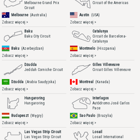
Melbourne Grand Prix
Circuit of the Americas
Circuit
Melbourne
(Australia)
Austin
(USA)
Zobacz więcej >
Zobacz więcej >
Baku
Catalunya
Baku City Circuit
Circuit de Barcelona-
Catalunya
Baku
(Azerbejdżan)
Montmelo
(Hiszpania)
Zobacz więcej >
Zobacz więcej >
Dżudda
Gilles Villeneuve
Jeddah Corniche Circuit
Circuit Gilles Villeneuve
Dżudda
(Arabia Saudyjska)
Montreal
(Kanada)
Zobacz więcej >
Zobacz więcej >
Hungaroring
Interlagos
Hungaroring
Autódromo José Carlos
Pace
Budapeszt
(Węgry)
Sao Paulo
(Brazylia)
Zobacz więcej >
Zobacz więcej >
Las Vegas Strip Circuit
Losail
Las Vegas Strip Circuit
Losail International