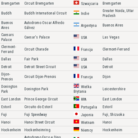
Bremgarten
Circuit Bremgarten
Bremgarten
Szwajcaria
Greater Noida, Uttar
Buddh
Buddh International Circuit
Indie
Pradesh
Buenos
Autodromo Oscar Alfredo
Buenos Aires
Argentyna
Aires
Gálvez
Caesars
Caesar's Palace
Las Vegas
USA
Palace
Clermont-
Circuit Charade
Clermont-Ferrand
Francja
Ferrand
Dallas
Fair Park
Dallas
USA
Detroit
Detroit Street Circuit
Detroit
USA
Dijon-
Circuit Dijon-Prenois
Dijon
Francja
Prenois
Donington
Wielka
Donington Park
Leicestershire
Park
Brytania
East London
Prince George Circuit
East London
RPA
Estoril
Circuito do Estoril
Estoril
Portugalia
Fuji
Fuji Speedway
Fuji, Shizuoka
Japonia
Hanoi
Hanoi Street Circuit
Hanoi
Wietnam
Hockenheim
Hockenheimring
Hockenheim
Niemcy
Autodromo Enzo e Dino