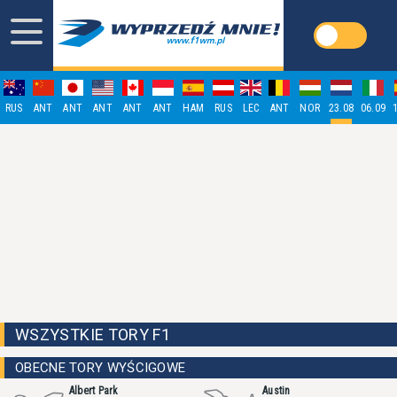
RUS
ANT
ANT
ANT
ANT
ANT
HAM
RUS
LEC
ANT
NOR
23.08
06.09
WSZYSTKIE TORY F1
OBECNE TORY WYŚCIGOWE
Albert Park
Austin