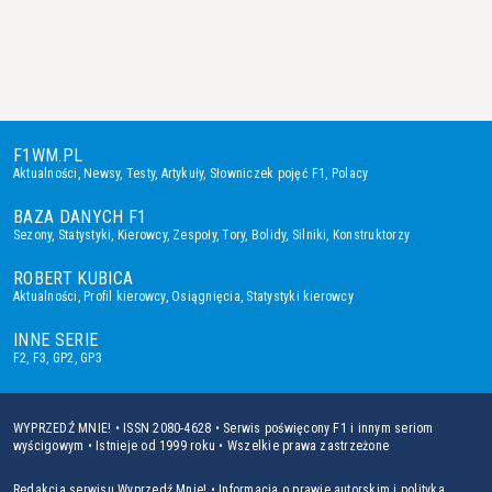
F1WM.PL
Aktualności
,
Newsy
,
Testy
,
Artykuły
,
Słowniczek pojęć F1
,
Polacy
BAZA DANYCH F1
Sezony
,
Statystyki
,
Kierowcy
,
Zespoły
,
Tory
,
Bolidy
,
Silniki
,
Konstruktorzy
ROBERT KUBICA
Aktualności
,
Profil kierowcy
,
Osiągnięcia
,
Statystyki kierowcy
INNE SERIE
F2
,
F3
,
GP2
,
GP3
WYPRZEDŹ MNIE! • ISSN 2080-4628 • Serwis poświęcony F1 i innym seriom
wyścigowym • Istnieje od 1999 roku • Wszelkie prawa zastrzeżone
Redakcja serwisu Wyprzedź Mnie!
•
Informacja o prawie autorskim i polityka