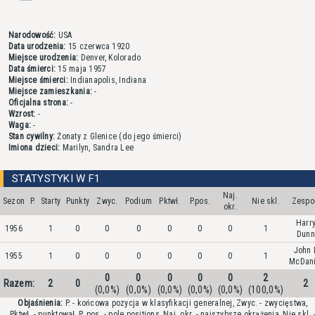
Narodowość:
USA
Data urodzenia:
15 czerwca 1920
Miejsce urodzenia:
Denver, Kolorado
Data śmierci:
15 maja 1957
Miejsce śmierci:
Indianapolis, Indiana
Miejsce zamieszkania:
-
Oficjalna strona:
-
Wzrost:
-
Waga:
-
Stan cywilny:
Żonaty z Glenice (do jego śmierci)
Imiona dzieci:
Marilyn, Sandra Lee
STATYSTYKI W F1
Naj.
Sezon
P.
Starty
Punkty
Zwyc.
Podium
Pktwł.
P.pos.
Nie skl.
Zespo
okr.
Harr
1956
1
0
0
0
0
0
0
1
Dunn
John 
1955
1
0
0
0
0
0
0
1
McDani
0
0
0
0
0
2
Razem:
2
0
2
(0,0%)
(0,0%)
(0,0%)
(0,0%)
(0,0%)
(100,0%)
Objaśnienia:
P. - końcowa pozycja w klasyfikacji generalnej, Zwyc. - zwycięstwa,
Pktwł. - punktował, P. pos. - pole positions, Naj. okr. - najszybsze okrążenia, Nie skl. 