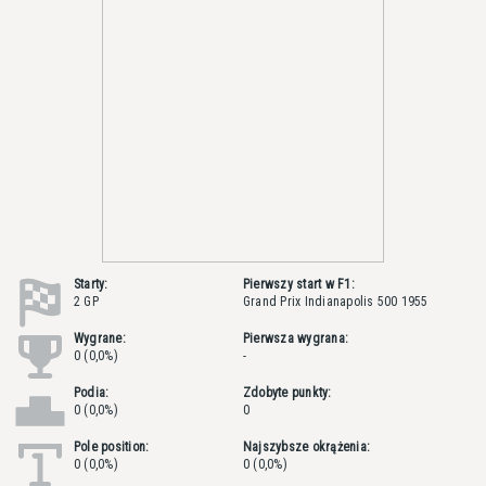
Starty:
Pierwszy start w F1:
2 GP
Grand Prix Indianapolis 500 1955
Wygrane:
Pierwsza wygrana:
0 (0,0%)
-
Podia:
Zdobyte punkty:
0 (0,0%)
0
Pole position:
Najszybsze okrążenia:
0 (0,0%)
0 (0,0%)