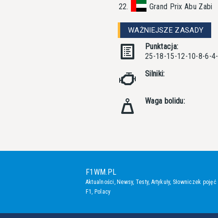
22.
Grand Prix Abu Zabi
WAŻNIEJSZE ZASADY
Punktacja:
25-18-15-12-10-8-6-4
Silniki:
Waga bolidu:
F1WM.PL
Aktualności
,
Newsy
,
Testy
,
Artykuły
,
Słowniczek pojęć
F1
,
Polacy