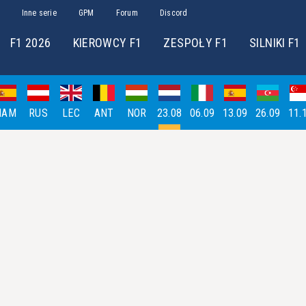
Inne serie
GPM
Forum
Discord
F1 2026
KIEROWCY F1
ZESPOŁY F1
SILNIKI F1
HAM
RUS
LEC
ANT
NOR
23.08
06.09
13.09
26.09
11.