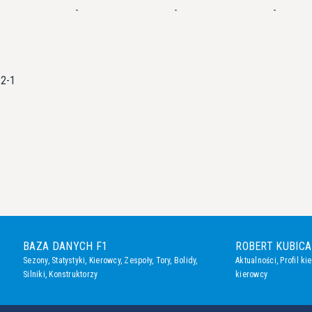
-
-
-
-2-1
BAZA DANYCH F1
ROBERT KUBICA
Sezony
,
Statystyki
,
Kierowcy
,
Zespoły
,
Tory
,
Bolidy
,
Aktualności
,
Profil ki
Silniki
,
Konstruktorzy
kierowcy