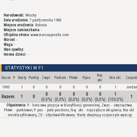
Narodowość:
Włochy
Data urodzenia:
7 października 1965
Miejsce urodzenia:
Bolonia
Miejsce zamieszkania:
-
Oficjalna strona:
www.marcoapicella.com
Wzrost:
-
Waga:
-
Stan cywilny:
Imiona dzieci:
-
STATYSTYKI W F1
Naj.
Sezon
P.
Starty
Punkty
Zwyc.
Podium
Pktwł.
P.pos.
Nie skl.
Zespoł
okr.
1993
1
0
0
0
0
0
0
1
Jorda
0
0
0
0
0
1
Razem:
1
0
1
(0,0%)
(0,0%)
(0,0%)
(0,0%)
(0,0%)
(100,0%)
Objaśnienia:
P. - końcowa pozycja w klasyfikacji generalnej, Zwyc. - zwycięstwa,
Pktwł. - punktował, P. pos. - pole positions, Naj. okr. - najszybsze okrążenia, Nie skl.
- niesklasyfikowany, ZD - zdyskwalifikowany. Starty obejmują rozpoczęte wyścigi.