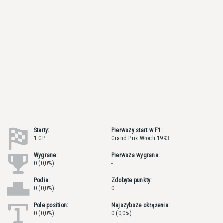
Starty:
Pierwszy start w F1:
1 GP
Grand Prix Włoch 1993
Wygrane:
Pierwsza wygrana:
0 (0,0%)
-
Podia:
Zdobyte punkty:
0 (0,0%)
0
Pole position:
Najszybsze okrążenia:
0 (0,0%)
0 (0,0%)