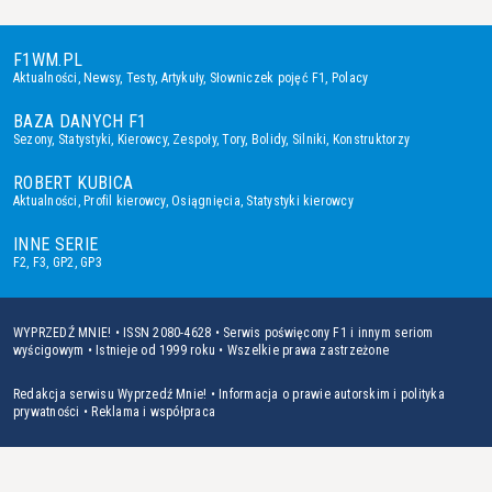
F1WM.PL
Aktualności
,
Newsy
,
Testy
,
Artykuły
,
Słowniczek pojęć F1
,
Polacy
BAZA DANYCH F1
Sezony
,
Statystyki
,
Kierowcy
,
Zespoły
,
Tory
,
Bolidy
,
Silniki
,
Konstruktorzy
ROBERT KUBICA
Aktualności
,
Profil kierowcy
,
Osiągnięcia
,
Statystyki kierowcy
INNE SERIE
F2
,
F3
,
GP2
,
GP3
WYPRZEDŹ MNIE! • ISSN 2080-4628 • Serwis poświęcony F1 i innym seriom
wyścigowym • Istnieje od 1999 roku • Wszelkie prawa zastrzeżone
Redakcja serwisu Wyprzedź Mnie!
•
Informacja o prawie autorskim i polityka
prywatności
•
Reklama i współpraca