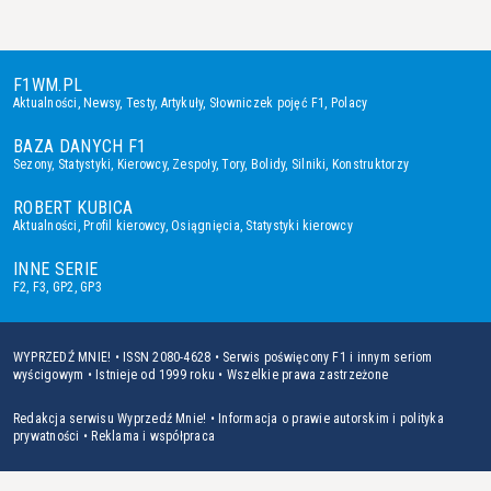
F1WM.PL
Aktualności
,
Newsy
,
Testy
,
Artykuły
,
Słowniczek pojęć F1
,
Polacy
BAZA DANYCH F1
Sezony
,
Statystyki
,
Kierowcy
,
Zespoły
,
Tory
,
Bolidy
,
Silniki
,
Konstruktorzy
ROBERT KUBICA
Aktualności
,
Profil kierowcy
,
Osiągnięcia
,
Statystyki kierowcy
INNE SERIE
F2
,
F3
,
GP2
,
GP3
WYPRZEDŹ MNIE! • ISSN 2080-4628 • Serwis poświęcony F1 i innym seriom
wyścigowym • Istnieje od 1999 roku • Wszelkie prawa zastrzeżone
Redakcja serwisu Wyprzedź Mnie!
•
Informacja o prawie autorskim i polityka
prywatności
•
Reklama i współpraca