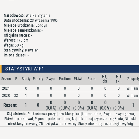
Narodowość:
Wielka Brytania
Data urodzenia:
23 września 1995
Miejsce urodzenia:
Londyn
Miejsce zamieszkania:
-
Oficjalna strona:
-
Wzrost:
176 cm
Waga:
60 kg
Stan cywilny:
Kawaler
Imiona dzieci:
-
STATYSTYKI W F1
Naj.
Nie
Sezon
P.
Starty
Punkty
Zwyc.
Podium
Pktwł.
P.pos.
Zespoł
okr.
skl.
2021
0
0
0
0
0
0
0
0
William
2020
22
1
0
0
0
0
0
0
0
William
0
0
0
0
0
0
Razem:
1
0
1
(0,0%)
(0,0%)
(0,0%)
(0,0%)
(0,0%)
(0,0%)
Objaśnienia:
P. - końcowa pozycja w klasyfikacji generalnej, Zwyc. - zwycięstwa,
Pktwł. - punktował, P. pos. - pole positions, Naj. okr. - najszybsze okrążenia, Nie skl.
- niesklasyfikowany, ZD - zdyskwalifikowany. Starty obejmują rozpoczęte wyścigi.