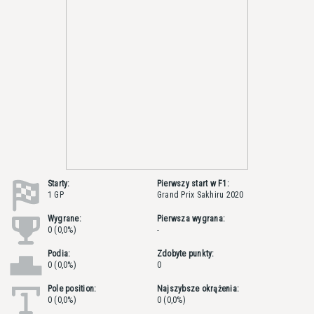
Starty:
Pierwszy start w F1:
1 GP
Grand Prix Sakhiru 2020
Wygrane:
Pierwsza wygrana:
0 (0,0%)
-
Podia:
Zdobyte punkty:
0 (0,0%)
0
Pole position:
Najszybsze okrążenia:
0 (0,0%)
0 (0,0%)