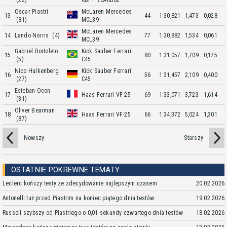
(22)
RBPT VCARB02
Oscar Piastri
McLaren Mercedes
13
44
1:30,821
1,473
0,028
(81)
MCL39
McLaren Mercedes
14
Lando Norris
(4)
77
1:30,882
1,534
0,061
MCL39
Gabriel Bortoleto
Kick Sauber Ferrari
15
80
1:31,057
1,709
0,175
(5)
C45
Nico Hulkenberg
Kick Sauber Ferrari
16
56
1:31,457
2,109
0,400
(27)
C45
Esteban Ocon
17
Haas Ferrari VF-25
69
1:33,071
3,723
1,614
(31)
Oliver Bearman
18
Haas Ferrari VF-25
66
1:34,372
5,024
1,301
(87)
Nowszy
Starszy
OSTATNIE POKREWNE TEMATY
Leclerc kończy testy ze zdecydowanie najlepszym czasem
20.02.2026
Antonelli tuż przed Piastrim na koniec piątego dnia testów
19.02.2026
Russell szybszy od Piastriego o 0,01 sekundy czwartego dnia testów
18.02.2026