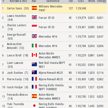
P.
Kierowca (Nr)
Nar.
Samochód
Okr.
Czas
Strata
Odstęp
Williams Mercedes
1
Carlos Sainz
(55)
127
1:29,348
FW47
Lewis Hamilton
2
Ferrari SF-25
45
1:29,379
0,031
0,031
(44)
Charles Leclerc
3
Ferrari SF-25
83
1:29,431
0,083
0,052
(16)
George Russell
4
Mercedes W16
71
1:29,778
0,430
0,347
(63)
Andrea Kimi
5
Mercedes W16
87
1:29,784
0,436
0,006
Antonelli
(12)
Aston Martin
6
Lance Stroll
(18)
57
1:30,229
0,881
0,445
Mercedes AMR25
Liam Lawson
Red Bull Honda-RBPT
7
91
1:30,252
0,904
0,023
(30)
RB21
8
Jack Doohan
(7)
Alpine Renault A525
80
1:30,368
1,020
0,116
9
Pierre Gasly
(10)
Alpine Renault A525
40
1:30,430
1,082
0,062
Racing Bulls Honda-
10
Isack Hadjar
(6)
94
1:30,675
1,327
0,245
RBPT VCARB02
Fernando Alonso
Aston Martin
11
45
1:30,700
1,352
0,025
(14)
Mercedes AMR25
Yuki Tsunoda
Racing Bulls Honda-
12
46
1:30,793
1,445
0,093