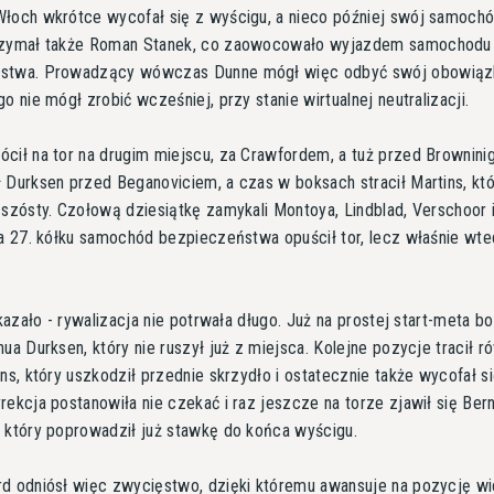
łoch wkrótce wycofał się z wyścigu, a nieco później swój samoch
rzymał także Roman Stanek, co zaowocowało wyjazdem samochodu
stwa. Prowadzący wówczas Dunne mógł więc odbyć swój obowią
o nie mógł zrobić wcześniej, przy stanie wirtualnej neutralizacji.
cił na tor na drugim miejscu, za Crawfordem, a tuż przed Brownini
 Durksen przed Beganoviciem, a czas w boksach stracił Martins, któ
 szósty. Czołową dziesiątkę zamykali Montoya, Lindblad, Verschoor 
Na 27. kółku samochód bezpieczeństwa opuścił tor, lecz właśnie wted
okazało - rywalizacja nie potrwała długo. Już na prostej start-meta bo
hua Durksen, który nie ruszył już z miejsca. Kolejne pozycje tracił r
ins, który uszkodził przednie skrzydło i ostatecznie także wycofał s
rekcja postanowiła nie czekać i raz jeszcze na torze zjawił się Ber
 który poprowadził już stawkę do końca wyścigu.
d odniósł więc zwycięstwo, dzięki któremu awansuje na pozycję wi