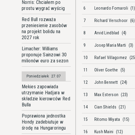
Norris: Chciałem po
prostu wygrać wyścig
6
Leonardo Fornaroli
(1
Red Bull rozważa
7
Richard Verschoor
(6)
przeniesienie zasobów
na projekt bolidu na
8
Arvid Lindblad
(4)
2027 rok
9
Josep Maria Marti
(3)
Limacher: Williams
proponuje Sainzowi 30
10
Rafael Villagomez
(25
milionów euro za sezon
11
Oliver Goethe
(5)
Poniedziałek
27.07
12
John Bennett
(24)
Mekies zapowiada
utrzymanie Hadjara w
13
Max Esterson
(23)
składzie kierowców Red
Bulla
14
Cian Shields
(21)
Poprawiona jednostka
15
Ritomo Miyata
(15)
Hondy zadebiutuje w
środę na Hungaroringu
16
Kush Maini
(12)