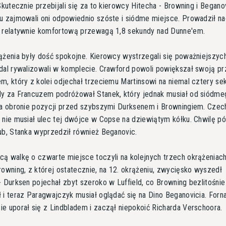
 Skutecznie przebijali się za to kierowcy Hitecha - Browning i Begano
u zajmowali oni odpowiednio szóste i siódme miejsce. Prowadził na
z relatywnie komfortową przewagą 1,8 sekundy nad Dunne'em.
ążenia były dość spokojne. Kierowcy wystrzegali się poważniejszyc
dal rywalizowali w komplecie. Crawford powoli powiększał swoją p
m, który z kolei odjechał trzeciemu Martinsowi na niemal cztery se
y za Francuzem podróżował Stanek, który jednak musiał od siódme
na obronie pozycji przed szybszymi Durksenem i Browningiem. Czec
 nie musiał ulec tej dwójce w Copse na dziewiątym kółku. Chwilę pó
ub, Stanka wyprzedził również Beganovic.
ą walkę o czwarte miejsce toczyli na kolejnych trzech okrążeniac
rowning, z której ostatecznie, na 12. okrążeniu, zwycięsko wyszedł
- Durksen pojechał zbyt szeroko w Luffield, co Browning bezlitośnie
 i teraz Paragwajczyk musiał oglądać się na Dino Beganovicia. Forna
e uporał się z Lindbladem i zaczął niepokoić Richarda Verschoora.