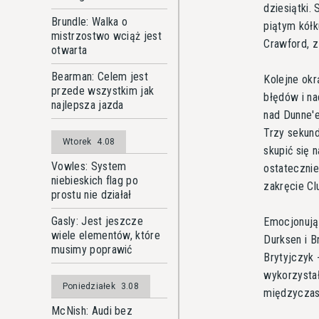
dziesiątki.
Brundle: Walka o
piątym kółk
mistrzostwo wciąż jest
Crawford, 
otwarta
Bearman: Celem jest
Kolejne okr
przede wszystkim jak
błędów i na
najlepsza jazda
nad Dunne'e
Trzy sekund
Wtorek
4.08
skupić się 
Vowles: System
ostatecznie
niebieskich flag po
zakręcie Cl
prostu nie działał
Gasly: Jest jeszcze
Emocjonując
wiele elementów, które
Durksen i B
musimy poprawić
Brytyjczyk 
wykorzystał
Poniedziałek
3.08
międzyczasi
McNish: Audi bez