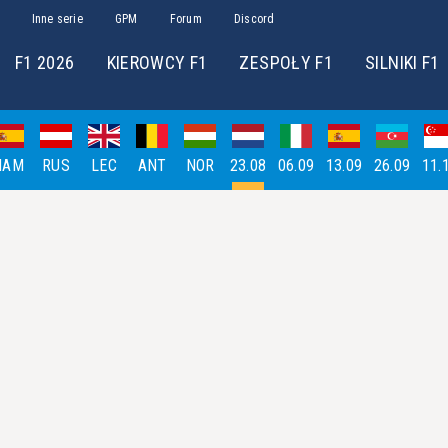
Inne serie
GPM
Forum
Discord
F1 2026
KIEROWCY F1
ZESPOŁY F1
SILNIKI F1
HAM
RUS
LEC
ANT
NOR
23.08
06.09
13.09
26.09
11.