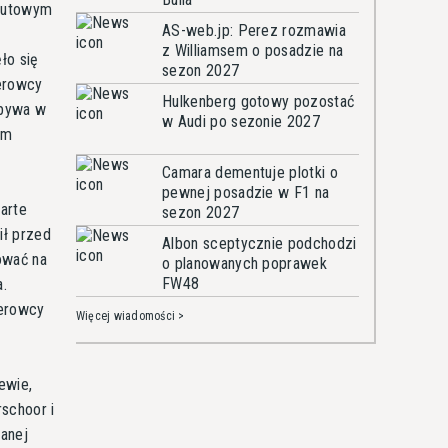
inutowym
AS-web.jp: Perez rozmawia
z Williamsem o posadzie na
ło się
sezon 2027
ierowcy
Hulkenberg gotowy pozostać
 bywa w
w Audi po sezonie 2027
ym
Camara dementuje plotki o
pewnej posadzie w F1 na
warte
sezon 2027
ił przed
Albon sceptycznie podchodzi
ować na
o planowanych poprawek
FW48
a.
ierowcy
Więcej wiadomości >
ewie,
rschoor i
wanej