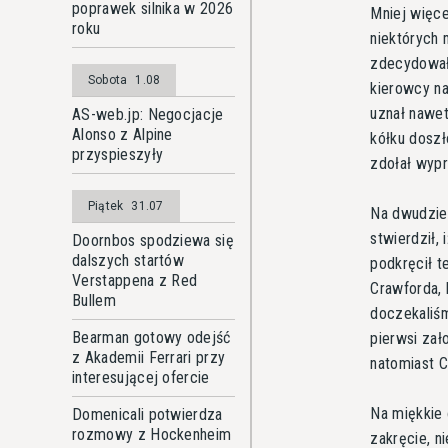
poprawek silnika w 2026
Mniej więce
roku
niektórych 
zdecydował
Sobota
1.08
kierowcy na
uznał nawet,
AS-web.jp: Negocjacje
Alonso z Alpine
kółku doszł
przyspieszyły
zdołał wypr
Piątek
31.07
Na dwudzies
stwierdził,
Doornbos spodziewa się
dalszych startów
podkręcił t
Verstappena z Red
Crawforda, 
Bullem
doczekaliśm
Bearman gotowy odejść
pierwsi zał
z Akademii Ferrari przy
natomiast C
interesującej ofercie
Na miękkie 
Domenicali potwierdza
rozmowy z Hockenheim
zakręcie, n