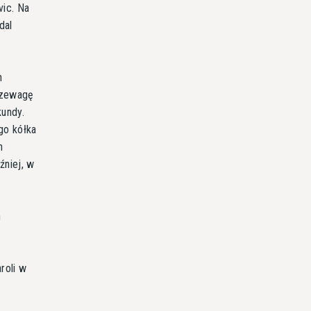
vic. Na
dal
h
rzewagę
kundy.
go kółka
h
źniej, w
h
roli w