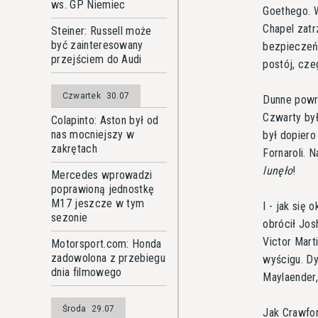
ws. GP Niemiec
Goethego. W
Chapel zat
Steiner: Russell może
być zainteresowany
bezpieczeń
przejściem do Audi
postój, czeg
Czwartek
30.07
Dunne powró
Czwarty był
Colapinto: Aston był od
nas mocniejszy w
był dopiero
zakrętach
Fornaroli. 
lunęło
!
Mercedes wprowadzi
poprawioną jednostkę
M17 jeszcze w tym
I - jak się 
sezonie
obrócił Jos
Victor Mart
Motorsport.com: Honda
zadowolona z przebiegu
wyścigu. Dy
dnia filmowego
Maylaender,
Środa
29.07
Jak Crawfor