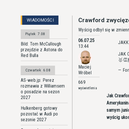
Crawford zwycięz
WIADOMOŚCI
Wyścig odbył się w zmienn
Piątek
7.08
06.07.25
JAKK
Bild: Tom McCullough
13:44
przejdzie z Astona do
JAK 
Red Bulla
🥇👏
Maciej
— For
Czwartek
6.08
Wróbel
AS-web.jp: Perez
669
rozmawia z Williamsem
wyświetlenia
o posadzie na sezon
Jak Crawfor
2027
Amerykanin
Hulkenberg gotowy
samym junio
pozostać w Audi po
wyścig ukoń
sezonie 2027