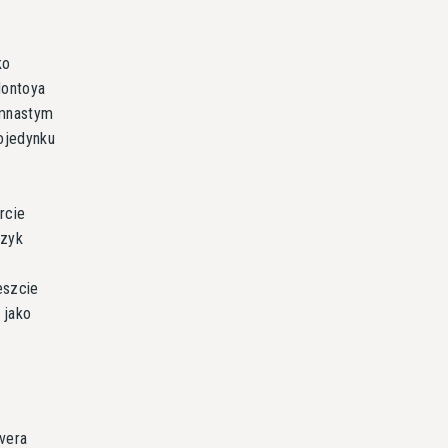
ko
Montoya
emnastym
pojedynku
rcie
czyk
eszcie
 jako
m
ivera