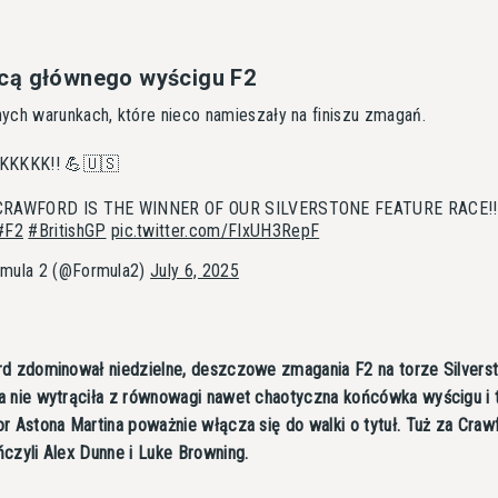
cą głównego wyścigu F2
ych warunkach, które nieco namieszały na finiszu zmagań.
KKKKK!! 💪🇺🇸
CRAWFORD IS THE WINNER OF OUR SILVERSTONE FEATURE RACE!!
#F2
#BritishGP
pic.twitter.com/FIxUH3RepF
mula 2 (@Formula2)
July 6, 2025
d zdominował niedzielne, deszczowe zmagania F2 na torze Silverst
a nie wytrąciła z równowagi nawet chaotyczna końcówka wyścigu i
r Astona Martina poważnie włącza się do walki o tytuł. Tuż za Cra
czyli Alex Dunne i Luke Browning.