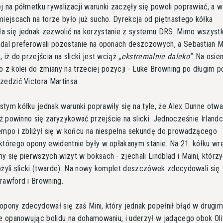
j na półmetku rywalizacji warunki zaczęły się powoli poprawiać, a w
miejscach na torze było już sucho. Dyrekcja od piętnastego kółka
a się jednak zezwolić na korzystanie z systemu DRS. Mimo wszyst
dal preferowali pozostanie na oponach deszczowych, a Sebastian 
 iż do przejścia na slicki jest wciąż
ekstremalnie daleko
. Na osi
o z kolei do zmiany na trzeciej pozycji - Luke Browning po długim 
zedzić Victora Martinsa.
tym kółku jednak warunki poprawiły się na tyle, że Alex Dunne otwa
 iż powinno się zaryzykować przejście na slicki. Jednocześnie Irland
empo i zbliżył się w końcu na niespełna sekundę do prowadzącego
którego opony ewidentnie były w opłakanym stanie. Na 21. kółku wr
y się pierwszych wizyt w boksach - zjechali Lindblad i Maini, którzy
ożyli slicki (twarde). Na nowy komplet deszczówek zdecydowali się
rawford i Browning.
opony zdecydował się zaś Mini, który jednak popełnił błąd w drugi
ie opanowując bolidu na dohamowaniu, i uderzył w jadącego obok Ol