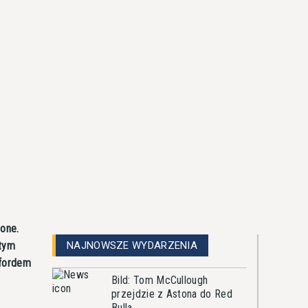
one.
 tym
NAJNOWSZE WYDARZENIA
wfordem
Bild: Tom McCullough
przejdzie z Astona do Red
Bulla