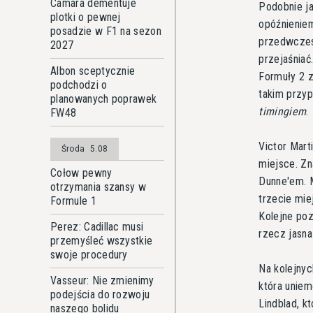
Camara dementuje
Podobnie ja
plotki o pewnej
opóźnieniem
posadzie w F1 na sezon
przedwczesn
2027
przejaśniać
Albon sceptycznie
Formuły 2 z
podchodzi o
takim przyp
planowanych poprawek
timingiem
.
FW48
Victor Marti
Środa
5.08
miejsce. Zn
Cołow pewny
Dunne'em. M
otrzymania szansy w
trzecie mie
Formule 1
Kolejne poz
Perez: Cadillac musi
rzecz jasn
przemyśleć wszystkie
swoje procedury
Na kolejnyc
Vasseur: Nie zmienimy
która uniem
podejścia do rozwoju
Lindblad, kt
naszego bolidu