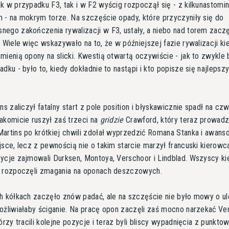
k w przypadku F3, tak i w F2 wyścig rozpoczął się - z kilkunastom
 - na mokrym torze. Na szczęście opady, które przyczyniły się do
ego zakończenia rywalizacji w F3, ustały, a niebo nad torem zaczę
. Wiele więc wskazywało na to, że w późniejszej fazie rywalizacji k
mienią opony na slicki. Kwestią otwartą oczywiście - jak to zwykle
adku - było to, kiedy dokładnie to nastąpi i kto popisze się najlepsz
ns zaliczył fatalny start z pole position i błyskawicznie spadł na cz
akomicie ruszył zaś trzeci na
gridzie
Crawford, który teraz prowadz
artins po krótkiej chwili zdołał wyprzedzić Romana Stanka i awans
jsce, lecz z pewnością nie o takim starcie marzył francuski kierowc
ycje zajmowali Durksen, Montoya, Verschoor i Lindblad. Wszyscy k
a rozpoczęli zmagania na oponach deszczowych.
h kółkach zaczęło znów padać, ale na szczęście nie było mowy o ul
ożliwiałaby ściganie. Na pracę opon zaczęli zaś mocno narzekać Ve
órzy tracili kolejne pozycje i teraz byli bliscy wypadnięcia z punkto