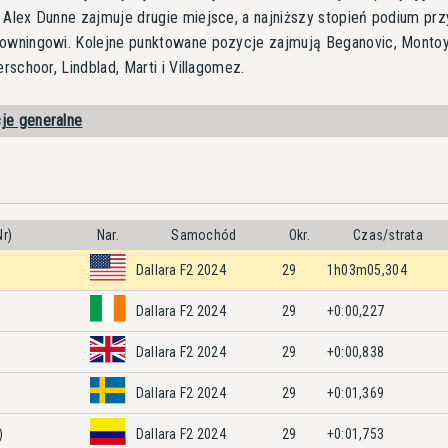
 Alex Dunne zajmuje drugie miejsce, a najniższy stopień podium pr
rowningowi. Kolejne punktowane pozycje zajmują Beganovic, Montoy
erschoor, Lindblad, Marti i Villagomez.
cje generalne
Nr)
Nar.
Samochód
Okr.
Czas/strata
Dallara F2 2024
29
1h03m05,304
Dallara F2 2024
29
+0:00,227
Dallara F2 2024
29
+0:00,838
Dallara F2 2024
29
+0:01,369
)
Dallara F2 2024
29
+0:01,753