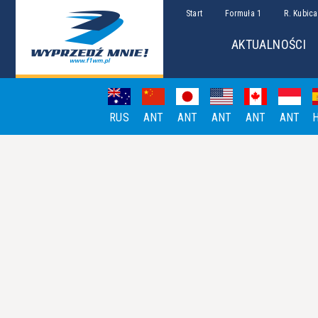
Start
Formuła 1
R. Kubica
AKTUALNOŚCI
RUS
ANT
ANT
ANT
ANT
ANT