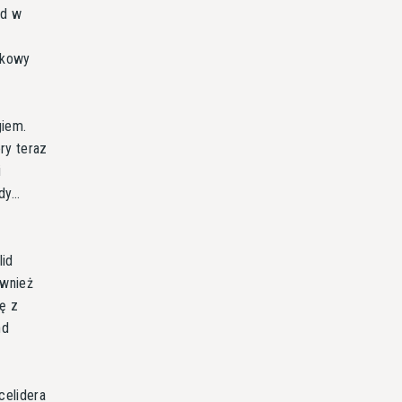
ód w
zkowy
giem.
ry teraz
i
y...
lid
ównież
ię z
nd
celidera