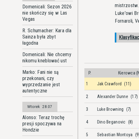
mistrzostw.
Domenicali: Sezon 2026
nie skończy się w Las
Luke'owi B
Vegas
Fornaroli, V
R. Schumacher: Kara dla
Sainza była zbyt
Klasyfika
łagodna
Domenicali: Nie chcemy
nikomu kneblować ust
Marko: Fani nie są
P.
Kierowca (
przekonani, czy
1
Jak Crawford
(11)
wyprzedzanie jest
autentyczne
2
Alexander Dunne
(17)
Wtorek
28.07
3
Luke Browning
(7)
Alonso: Teraz trochę
4
Dino Beganovic
(8)
presji spoczywa na
Hondzie
5
Sebastian Montoya
(9