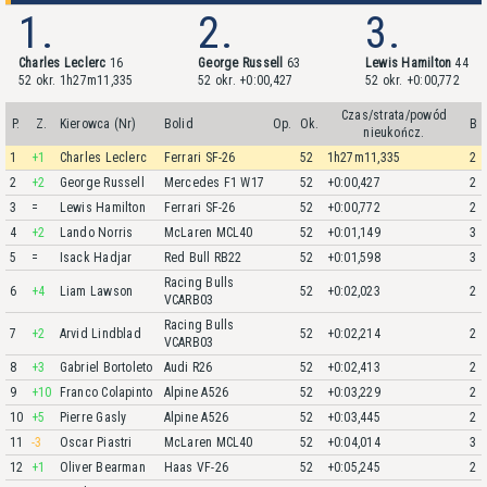
1.
2.
3.
Charles Leclerc
16
George Russell
63
Lewis Hamilton
44
52 okr. 1h27m11,335
52 okr. +0:00,427
52 okr. +0:00,772
Czas/strata/powód
P.
Z.
Kierowca (Nr)
Bolid
Op.
Ok.
B
nieukończ.
1
+1
Charles Leclerc
Ferrari SF-26
52
1h27m11,335
2
2
+2
George Russell
Mercedes F1 W17
52
+0:00,427
2
3
=
Lewis Hamilton
Ferrari SF-26
52
+0:00,772
2
4
+2
Lando Norris
McLaren MCL40
52
+0:01,149
3
5
=
Isack Hadjar
Red Bull RB22
52
+0:01,598
3
Racing Bulls
6
+4
Liam Lawson
52
+0:02,023
2
VCARB03
Racing Bulls
7
+2
Arvid Lindblad
52
+0:02,214
2
VCARB03
8
+3
Gabriel Bortoleto
Audi R26
52
+0:02,413
2
9
+10
Franco Colapinto
Alpine A526
52
+0:03,229
2
10
+5
Pierre Gasly
Alpine A526
52
+0:03,445
2
11
-3
Oscar Piastri
McLaren MCL40
52
+0:04,014
3
12
+1
Oliver Bearman
Haas VF-26
52
+0:05,245
2