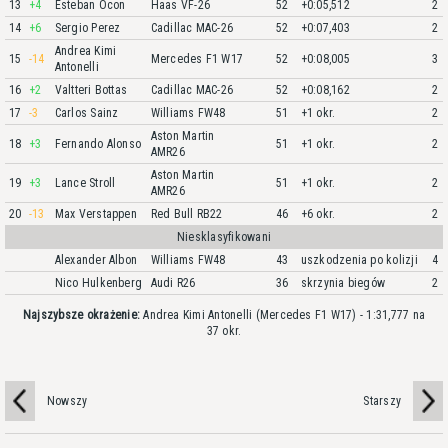
13
+4
Esteban Ocon
Haas VF-26
52
+0:05,512
2
14
+6
Sergio Perez
Cadillac MAC-26
52
+0:07,403
2
Andrea Kimi
15
-14
Mercedes F1 W17
52
+0:08,005
3
Antonelli
16
+2
Valtteri Bottas
Cadillac MAC-26
52
+0:08,162
2
17
-3
Carlos Sainz
Williams FW48
51
+1 okr.
2
Aston Martin
18
+3
Fernando Alonso
51
+1 okr.
2
AMR26
Aston Martin
19
+3
Lance Stroll
51
+1 okr.
2
AMR26
20
-13
Max Verstappen
Red Bull RB22
46
+6 okr.
2
Niesklasyfikowani
Alexander Albon
Williams FW48
43
uszkodzenia po kolizji
4
Nico Hulkenberg
Audi R26
36
skrzynia biegów
2
Najszybsze okrażenie:
Andrea Kimi Antonelli (Mercedes F1 W17) - 1:31,777 na
37 okr.
Nowszy
Starszy