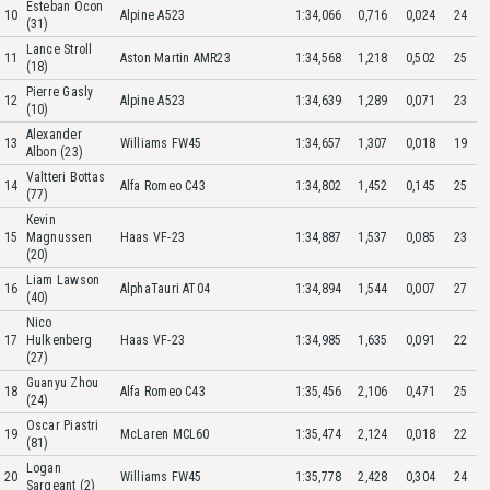
Esteban Ocon
10
Alpine A523
1:34,066
0,716
0,024
24
(31)
Lance Stroll
11
Aston Martin AMR23
1:34,568
1,218
0,502
25
(18)
Pierre Gasly
12
Alpine A523
1:34,639
1,289
0,071
23
(10)
Alexander
13
Williams FW45
1:34,657
1,307
0,018
19
Albon (23)
Valtteri Bottas
14
Alfa Romeo C43
1:34,802
1,452
0,145
25
(77)
Kevin
15
Magnussen
Haas VF-23
1:34,887
1,537
0,085
23
(20)
Liam Lawson
16
AlphaTauri AT04
1:34,894
1,544
0,007
27
(40)
Nico
17
Hulkenberg
Haas VF-23
1:34,985
1,635
0,091
22
(27)
Guanyu Zhou
18
Alfa Romeo C43
1:35,456
2,106
0,471
25
(24)
Oscar Piastri
19
McLaren MCL60
1:35,474
2,124
0,018
22
(81)
Logan
20
Williams FW45
1:35,778
2,428
0,304
24
Sargeant (2)