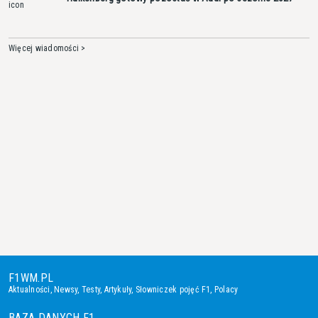
Więcej wiadomości >
F1WM.PL
Aktualności
,
Newsy
,
Testy
,
Artykuły
,
Słowniczek pojęć F1
,
Polacy
BAZA DANYCH F1