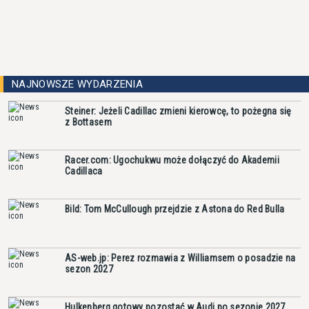
NAJNOWSZE WYDARZENIA
Steiner: Jeżeli Cadillac zmieni kierowcę, to pożegna się
z Bottasem
Racer.com: Ugochukwu może dołączyć do Akademii
Cadillaca
Bild: Tom McCullough przejdzie z Astona do Red Bulla
AS-web.jp: Perez rozmawia z Williamsem o posadzie na
sezon 2027
Hulkenberg gotowy pozostać w Audi po sezonie 2027