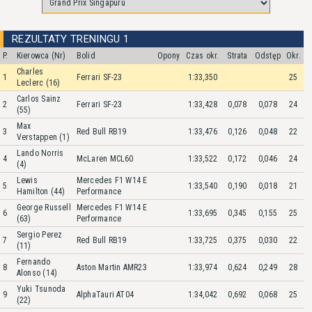
REZULTATY TRENINGU 1
P.
Kierowca (Nr)
Bolid
Opony
Czas okr.
Strata
Odstęp
Okr.
Charles
1
Ferrari SF-23
1:33,350
25
Leclerc (16)
Carlos Sainz
2
Ferrari SF-23
1:33,428
0,078
0,078
24
(55)
Max
3
Red Bull RB19
1:33,476
0,126
0,048
22
Verstappen (1)
Lando Norris
4
McLaren MCL60
1:33,522
0,172
0,046
24
(4)
Lewis
Mercedes F1 W14 E
5
1:33,540
0,190
0,018
21
Hamilton (44)
Performance
George Russell
Mercedes F1 W14 E
6
1:33,695
0,345
0,155
25
(63)
Performance
Sergio Perez
7
Red Bull RB19
1:33,725
0,375
0,030
22
(11)
Fernando
8
Aston Martin AMR23
1:33,974
0,624
0,249
28
Alonso (14)
Yuki Tsunoda
9
AlphaTauri AT04
1:34,042
0,692
0,068
25
(22)