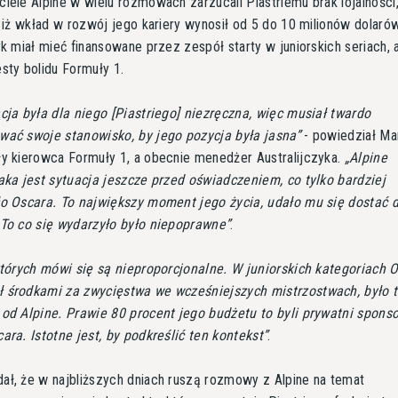
iele Alpine w wielu rozmowach zarzucali Piastriemu brak lojalności,
, iż wkład w rozwój jego kariery wynosił od 5 do 10 milionów dolarów
yk miał mieć finansowane przez zespół starty w juniorskich seriach, 
sty bolidu Formuły 1.
cja była dla niego [Piastriego] niezręczna, więc musiał twardo
wać swoje stanowisko, by jego pozycja była jasna
- powiedział Ma
ły kierowca Formuły 1, a obecnie menedżer Australijczyka.
Alpine
aka jest sytuacja jeszcze przed oświadczeniem, co tylko bardziej
ło Oscara. To największy moment jego życia, udało mu się dostać 
 To co się wydarzyło było niepoprawne
.
których mówi się są nieproporcjonalne. W juniorskich kategoriach 
 środkami za zwycięstwa we wcześniejszych mistrzostwach, było 
od Alpine. Prawie 80 procent jego budżetu to byli prywatni sponso
ara. Istotne jest, by podkreślić ten kontekst
.
ał, że w najbliższych dniach ruszą rozmowy z Alpine na temat