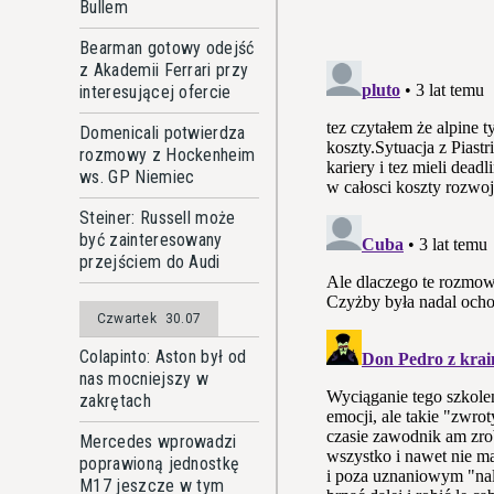
Bullem
Bearman gotowy odejść
z Akademii Ferrari przy
interesującej ofercie
Domenicali potwierdza
rozmowy z Hockenheim
ws. GP Niemiec
Steiner: Russell może
być zainteresowany
przejściem do Audi
Czwartek
30.07
Colapinto: Aston był od
nas mocniejszy w
zakrętach
Mercedes wprowadzi
poprawioną jednostkę
M17 jeszcze w tym