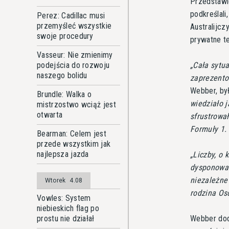
Przedstawic
podkreślali
Perez: Cadillac musi
przemyśleć wszystkie
Australijcz
swoje procedury
prywatne te
Vasseur: Nie zmienimy
Cała sytua
podejścia do rozwoju
naszego bolidu
zaprezento
Webber, by
Brundle: Walka o
wiedziało j
mistrzostwo wciąż jest
otwarta
sfrustrowa
Formuły 1.
Bearman: Celem jest
przede wszystkim jak
najlepsza jazda
Liczby, o 
dysponował
niezależne 
Wtorek
4.08
rodzina Osc
Vowles: System
niebieskich flag po
Webber dod
prostu nie działał