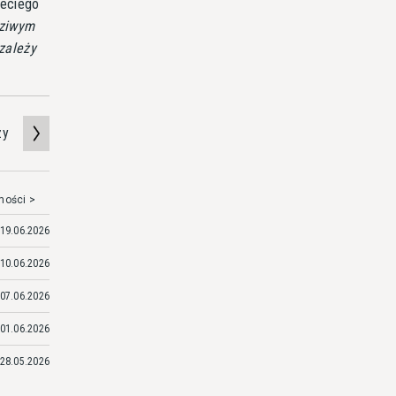
zeciego
dziwym
 zależy
zy
mości >
19.06.2026
10.06.2026
07.06.2026
01.06.2026
28.05.2026