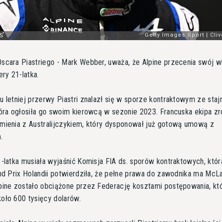
scara Piastriego - Mark Webber, uważa, że Alpine przecenia swój 
ery 21-latka.
 letniej przerwy Piastri znalazł się w sporze kontraktowym ze staj
óra ogłosiła go swoim kierowcą w sezonie 2023. Francuska ekipa zro
mienia z Australijczykiem, który dysponował już gotową umową z
.
-latka musiała wyjaśnić Komisja FIA ds. sporów kontraktowych, któ
nd Prix Holandii potwierdziła, że pełne prawa do zawodnika ma McLa
pine zostało obciążone przez Federację kosztami postępowania, kt
oło 600 tysięcy dolarów.