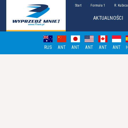
Start
Formuła 1
R. Kubica
AKTUALNOŚCI
RUS
ANT
ANT
ANT
ANT
ANT