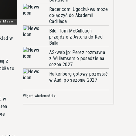
Racer.com: Ugochukwu może
dołączyć do Akademii
Cadillaca
Bild: Tom McCullough
przejdzie z Astona do Red
wkład w
Bulla
AS-web.jp: Perez rozmawia
z Williamsem o posadzie na
nią z
sezon 2027
biła to
Hulkenberg gotowy pozostać
w Audi po sezonie 2027
Więcej wiadomości >
ra w
ren.
óre