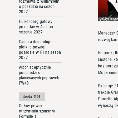
rozmawia z Williamsem
o posadzie na sezon
2027
Hulkenberg gotowy
pozostać w Audi po
sezonie 2027
Menedżer O
rozwój kari
Camara dementuje
plotki o pewnej
posadzie w F1 na sezon
Na początku
2027
Enstone, kt
bez porozu
Albon sceptycznie
McLarenem
podchodzi o
planowanych poprawek
FW48
Sytuację 21
trakcie Gra
Środa
5.08
Ponadto Al
wynoszą ok
Cołow pewny
otrzymania szansy w
Formule 1