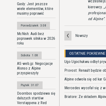
wcześniejsz
Gasly: Jest jeszcze
kierowcy.
wiele elementów, które
profesjonal
musimy poprawić
od Alpine
.
Poniedziałek
3.08
McNish: Audi bez
Nowszy
poprawek silnika w 2026
roku
OSTATNIE POKREWNE
Sobota
1.08
Ugo Ugochukwu odbył pryw
AS-web.jp: Negocjacje
Alonso z Alpine
Provost: Renault będzie o
przyspieszyły
Alpine odwoła się od kar 
Piątek
31.07
Mercedes wycofał się z wa
Doornbos spodziewa się
Briatore: Ze składem Alp
dalszych startów
Verstappena z Red