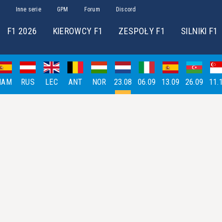
Inne serie
GPM
Forum
Discord
F1 2026
KIEROWCY F1
ZESPOŁY F1
SILNIKI F1
HAM
RUS
LEC
ANT
NOR
23.08
06.09
13.09
26.09
11.