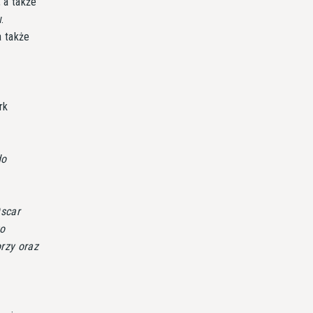
 a także
.
a także
rk
do
Oscar
to
rzy oraz