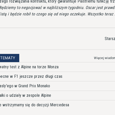
ego rozwiązania kontraktu, który gwarantuje Piastriemu funkcję tr
Będziemy to negocjować w najbliższym tygodniu. Oscar jest praw
istą i będzie robił to czego się od niego oczekuje. Wszystko teraz
Stars
 TEMATY
Więcej wiado
atny test z Alpine na torze Monza
becne w F1 jeszcze przez długi czas
Gasly'ego w Grand Prix Monako
lki o udziały w zespole Alpine
ine wstrzymamy się do decyzji Mercedesa