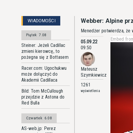
Webber: Alpine pr
WIADOMOŚCI
Menedżer potwierdza, że 
Piątek
7.08
Embed from
05.09.22
Steiner: Jeżeli Cadillac
09:50
zmieni kierowcę, to
pożegna się z Bottasem
Racer.com: Ugochukwu
Mateusz
może dołączyć do
Szymkiewicz
Akademii Cadillaca
1261
Bild: Tom McCullough
wyświetlenia
przejdzie z Astona do
Red Bulla
Czwartek
6.08
AS-web.jp: Perez