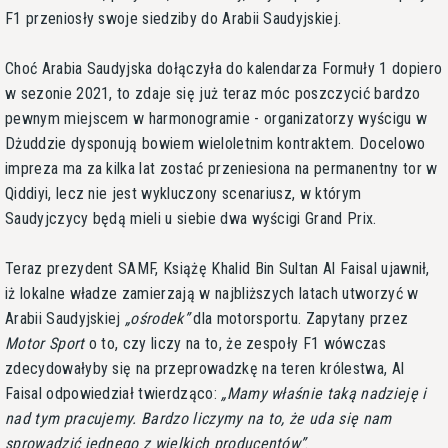
F1 przeniosły swoje siedziby do Arabii Saudyjskiej.
Choć Arabia Saudyjska dołączyła do kalendarza Formuły 1 dopiero
w sezonie 2021, to zdaje się już teraz móc poszczycić bardzo
pewnym miejscem w harmonogramie - organizatorzy wyścigu w
Dżuddzie dysponują bowiem wieloletnim kontraktem. Docelowo
impreza ma za kilka lat zostać przeniesiona na permanentny tor w
Qiddiyi, lecz nie jest wykluczony scenariusz, w którym
Saudyjczycy będą mieli u siebie dwa wyścigi Grand Prix.
Teraz prezydent SAMF, Książę Khalid Bin Sultan Al Faisal ujawnił,
iż lokalne władze zamierzają w najbliższych latach utworzyć w
Arabii Saudyjskiej
ośrodek
dla motorsportu. Zapytany przez
Motor Sport
o to, czy liczy na to, że zespoły F1 wówczas
zdecydowałyby się na przeprowadzkę na teren królestwa, Al
Faisal odpowiedział twierdząco:
Mamy właśnie taką nadzieję i
nad tym pracujemy. Bardzo liczymy na to, że uda się nam
sprowadzić jednego z wielkich producentów
.