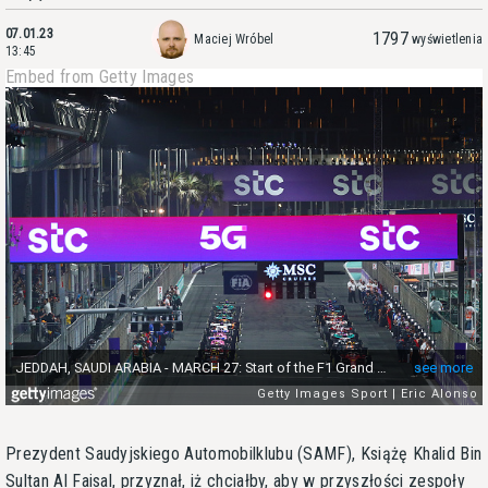
07.01.23
1797
Maciej Wróbel
wyświetlenia
13:45
Embed from Getty Images
Prezydent Saudyjskiego Automobilklubu (SAMF), Książę Khalid Bin
Sultan Al Faisal, przyznał, iż chciałby, aby w przyszłości zespoły