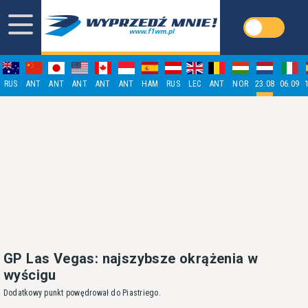
RUS
ANT
ANT
ANT
ANT
ANT
HAM
RUS
LEC
ANT
NOR
23.08
06.09
GP Las Vegas: najszybsze okrążenia w
wyścigu
Dodatkowy punkt powędrował do Piastriego.