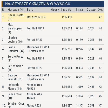
NAJSZYBSZE OKRĄŻENIA W WYŚCIGU
P.
Kierowca (Nr)
Bolid
Opony
Czas okr.
Strata
Odstęp
Okr.
Oscar Piastri
1.
McLaren MCL60
1:35,490
47
(81)
Max
2.
Verstappen
Red Bull RB19
1:35,614
0,124
0,124
44
(1)
Charles
3.
Ferrari SF-23
1:35,669
0,179
0,055
50
Leclerc (16)
Lewis
Mercedes F1 W14
4.
1:35,716
0,226
0,047
48
Hamilton (44)
E Performance
Sergio Perez
5.
Red Bull RB19
1:35,939
0,449
0,223
40
(11)
Carlos Sainz
6.
Ferrari SF-23
1:35,984
0,494
0,045
47
(55)
George
Mercedes F1 W14
7.
1:36,071
0,581
0,087
44
Russell (63)
E Performance
Fernando
Aston Martin
8.
1:36,559
1,069
0,488
42
Alonso (14)
AMR23
Lance Stroll
Aston Martin
9.
1:36,584
1,094
0,025
45
(18)
AMR23
Esteban Ocon
10.
Alpine A523
1:36,637
1,147
0,053
47
(31)