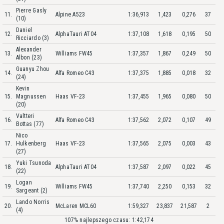
Pierre Gasly
11.
Alpine A523
1:36,913
1,423
0,276
37
(10)
Daniel
12.
AlphaTauri AT04
1:37,108
1,618
0,195
50
Ricciardo (3)
Alexander
13.
Williams FW45
1:37,357
1,867
0,249
50
Albon (23)
Guanyu Zhou
14.
Alfa Romeo C43
1:37,375
1,885
0,018
32
(24)
Kevin
15.
Magnussen
Haas VF-23
1:37,455
1,965
0,080
50
(20)
Valtteri
16.
Alfa Romeo C43
1:37,562
2,072
0,107
49
Bottas (77)
Nico
17.
Hulkenberg
Haas VF-23
1:37,565
2,075
0,003
43
(27)
Yuki Tsunoda
18.
AlphaTauri AT04
1:37,587
2,097
0,022
45
(22)
Logan
19.
Williams FW45
1:37,740
2,250
0,153
32
Sargeant (2)
Lando Norris
20.
McLaren MCL60
1:59,327
23,837
21,587
2
(4)
107% najlepszego czasu: 1:42,174