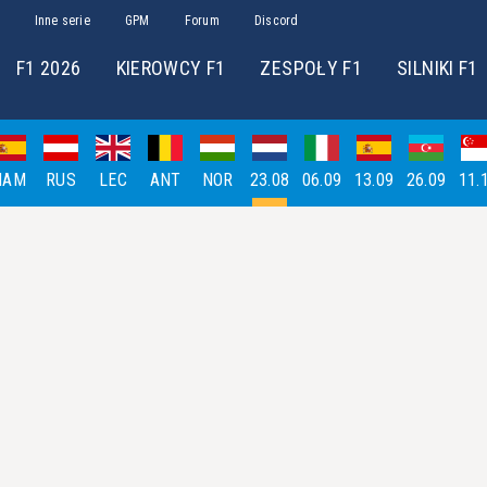
Inne serie
GPM
Forum
Discord
F1 2026
KIEROWCY F1
ZESPOŁY F1
SILNIKI F1
HAM
RUS
LEC
ANT
NOR
23.08
06.09
13.09
26.09
11.