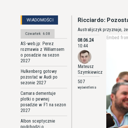
Ricciardo: Pozosta
WIADOMOŚCI
Australijczyk przyznaje, ż
Czwartek
6.08
Embed from
08.06.24
AS-web.jp: Perez
10:44
rozmawia z Williamsem
o posadzie na sezon
2027
Mateusz
Hulkenberg gotowy
Szymkiewicz
pozostać w Audi po
507
sezonie 2027
wyświetlenia
Camara dementuje
plotki o pewnej
posadzie w F1 na sezon
2027
Albon sceptycznie
podchodzi o