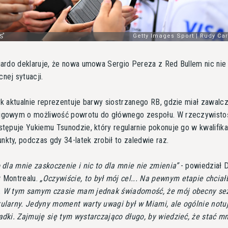
iardo deklaruje, że nowa umowa Sergio Pereza z Red Bullem nic nie
nej sytuacji.
yk aktualnie reprezentuje barwy siostrzanego RB, gdzie miał zawalc
igowym o możliwość powrotu do głównego zespołu. W rzeczywisto
stępuje Yukiemu Tsunodzie, który regularnie pokonuje go w kwalifika
kty, podczas gdy 34-latek zrobił to zaledwie raz.
o dla mnie zaskoczenie i nic to dla mnie nie zmienia
- powiedział D
w Montrealu.
Oczywiście, to był mój cel... Na pewnym etapie chcia
. W tym samym czasie mam jednak świadomość, że mój obecny se
kularny. Jedyny moment warty uwagi był w Miami, ale ogólnie notu
adki. Zajmuję się tym wystarczająco długo, by wiedzieć, że stać m