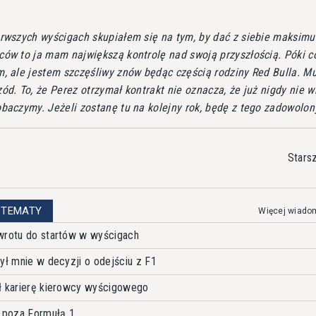
erwszych wyścigach skupiałem się na tym, by dać z siebie maksim
ców to ja mam największą kontrolę nad swoją przyszłością. Póki c
m, ale jestem szczęśliwy znów będąc częścią rodziny Red Bulla. M
ód. To, że Perez otrzymał kontrakt nie oznacza, że już nigdy nie 
obaczymy. Jeżeli zostanę tu na kolejny rok, będę z tego zadowolon
Stars
 TEMATY
Więcej wiado
wrotu do startów w wyścigach
ył mnie w decyzji o odejściu z F1
ł karierę kierowcy wyścigowego
e poza Formułą 1