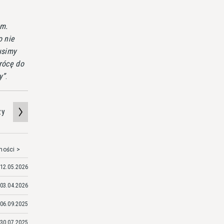
um.
o nie
usimy
wrócę do
y
.
zy
mości >
12.05.2026
03.04.2026
06.09.2025
30.07.2025