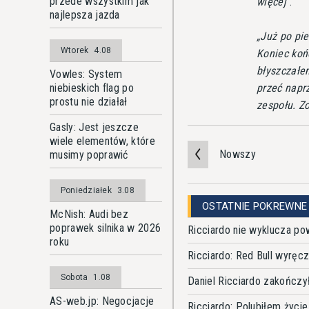
przede wszystkim jak
więcej
.
najlepsza jazda
Już po pi
Wtorek
4.08
Koniec koń
błyszczałe
Vowles: System
przeć naprz
niebieskich flag po
prostu nie działał
zespołu. Z
Gasly: Jest jeszcze
wiele elementów, które
Nowszy
musimy poprawić
Poniedziałek
3.08
OSTATNIE POKREWNE
McNish: Audi bez
poprawek silnika w 2026
Ricciardo nie wyklucza po
roku
Ricciardo: Red Bull wyręcz
Sobota
1.08
Daniel Ricciardo zakończy
AS-web.jp: Negocjacje
Ricciardo: Polubiłem życi