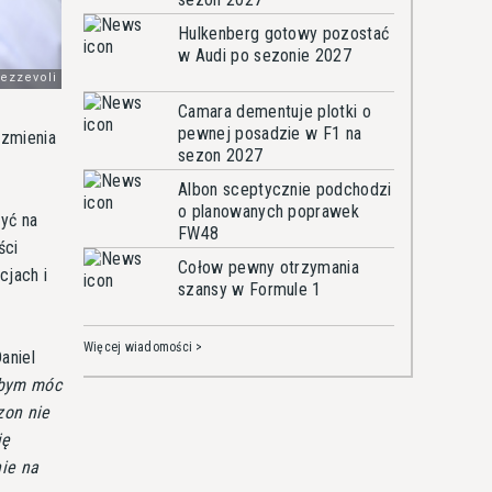
Hulkenberg gotowy pozostać
w Audi po sezonie 2027
Camara dementuje plotki o
pewnej posadzie w F1 na
 zmienia
sezon 2027
Albon sceptycznie podchodzi
o planowanych poprawek
zyć na
FW48
ści
Cołow pewny otrzymania
cjach i
szansy w Formule 1
Więcej wiadomości >
aniel
łbym móc
zon nie
ję
nie na