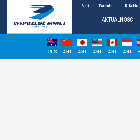
Start
Formuła 1
R. Kubica
AKTUALNOŚCI
RUS
ANT
ANT
ANT
ANT
ANT