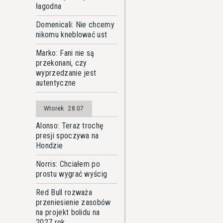
łagodna
Domenicali: Nie chcemy
nikomu kneblować ust
Marko: Fani nie są
przekonani, czy
wyprzedzanie jest
autentyczne
Wtorek
28.07
Alonso: Teraz trochę
presji spoczywa na
Hondzie
Norris: Chciałem po
prostu wygrać wyścig
Red Bull rozważa
przeniesienie zasobów
na projekt bolidu na
2027 rok