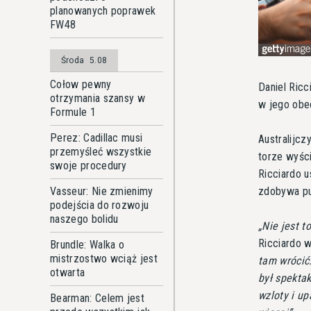
planowanych poprawek
FW48
Środa
5.08
Cołow pewny
Daniel Ricc
otrzymania szansy w
w jego obec
Formule 1
Perez: Cadillac musi
Australijcz
przemyśleć wszystkie
torze wyśc
swoje procedury
Ricciardo u
zdobywa pun
Vasseur: Nie zmienimy
podejścia do rozwoju
naszego bolidu
Nie jest t
Ricciardo 
Brundle: Walka o
mistrzostwo wciąż jest
tam wrócić
otwarta
był spekta
wzloty i up
Bearman: Celem jest