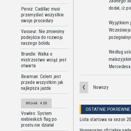
żadnego se
dodał, iż 
Perez: Cadillac musi
przemyśleć wszystkie
swoje procedury
Wyjątkiem j
Wcześniejs
Vasseur: Nie zmienimy
pożegnalnyc
podejścia do rozwoju
naszego bolidu
Według ust
Brundle: Walka o
malezyjskim
mistrzostwo wciąż jest
otwarta
Mercedesa 
Bearman: Celem jest
przede wszystkim jak
Nowszy
najlepsza jazda
Wtorek
4.08
OSTATNIE POKREWNE
Vowles: System
niebieskich flag po
Lista startowa na sezon 2
prostu nie działał
Hungaroring oficjalnie na