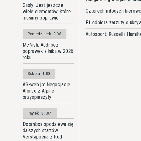
Gasly: Jest jeszcze
Czterech młodych kierowc
wiele elementów, które
musimy poprawić
F1 odpiera zarzuty o ukry
Autosport: Russell i Hami
Poniedziałek
3.08
McNish: Audi bez
poprawek silnika w 2026
roku
Sobota
1.08
AS-web.jp: Negocjacje
Alonso z Alpine
przyspieszyły
Piątek
31.07
Doornbos spodziewa się
dalszych startów
Verstappena z Red