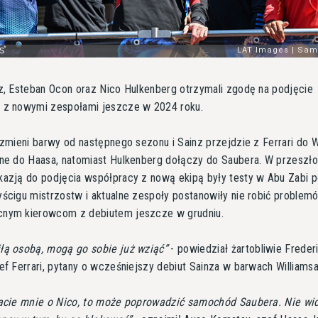
z, Esteban Ocon oraz Nico Hulkenberg otrzymali zgodę na podjęcie
 z nowymi zespołami jeszcze w 2024 roku.
 zmieni barwy od następnego sezonu i Sainz przejdzie z Ferrari do W
ine do Haasa, natomiast Hulkenberg dołączy do Saubera. W przeszło
kazją do podjęcia współpracy z nową ekipą były testy w Abu Zabi 
ścigu mistrzostw i aktualne zespoły postanowiły nie robić problem
nym kierowcom z debiutem jeszcze w grudniu.
łą osobą, mogą go sobie już wziąć
- powiedział żartobliwie Freder
ef Ferrari, pytany o wcześniejszy debiut Sainza w barwach Williamsa
tacie mnie o Nico, to może poprowadzić samochód Saubera. Nie wi