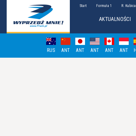
Start
Formuła 1
R. Kubica
AKTUALNOŚCI
RUS
ANT
ANT
ANT
ANT
ANT