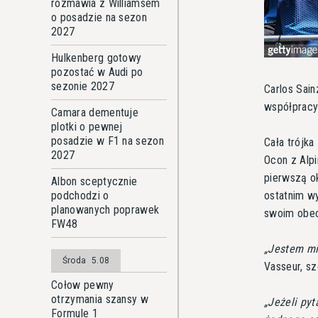
rozmawia z Williamsem
o posadzie na sezon
2027
Hulkenberg gotowy
pozostać w Audi po
sezonie 2027
Carlos Sain
współpracy
Camara dementuje
plotki o pewnej
posadzie w F1 na sezon
Cała trójka
2027
Ocon z Alp
pierwszą o
Albon sceptycznie
ostatnim wy
podchodzi o
planowanych poprawek
swoim obec
FW48
Jestem mi
Środa
5.08
Vasseur, sz
Cołow pewny
otrzymania szansy w
Jeżeli py
Formule 1