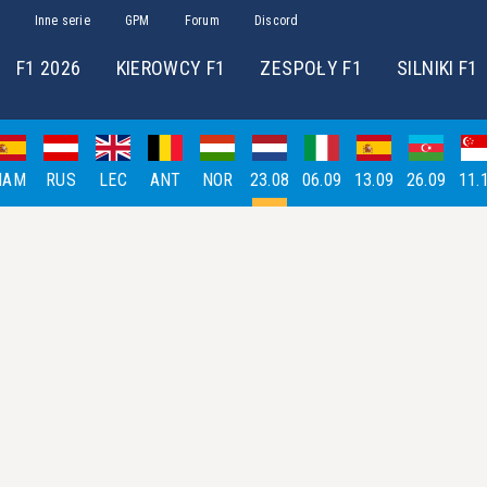
Inne serie
GPM
Forum
Discord
F1 2026
KIEROWCY F1
ZESPOŁY F1
SILNIKI F1
HAM
RUS
LEC
ANT
NOR
23.08
06.09
13.09
26.09
11.