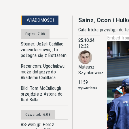
Sainz, Ocon i Hul
WIADOMOŚCI
Cała trójka przystąpi do 
Piątek
7.08
Embed from
25.10.24
Steiner: Jeżeli Cadillac
12:32
zmieni kierowcę, to
pożegna się z Bottasem
Racer.com: Ugochukwu
Mateusz
może dołączyć do
Szymkiewicz
Akademii Cadillaca
1159
Bild: Tom McCullough
wyświetlenia
przejdzie z Astona do
Red Bulla
Czwartek
6.08
AS-web.jp: Perez