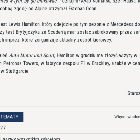
nsu w tym, by go blokować
- oznajmił Ayao Komatsu, szef Haasa, k
podobną zgodę od Alpine otrzymał Esteban Ocon.
est Lewis Hamilton, który odejdzie po tym sezonie z Mercedesa do 
zy test Brytyjczyka ze Scuderią miał zostać zablokowany przez ser
h imprez, które zorganizuje aktualny zespół kierowcy.
aleń
Auto Motor und Sport
, Hamilton w grudniu ma złożyć wizyty w
 Petronas Towers, w fabryce zespołu F1 w Brackley, a także w cent
w Stuttgarcie.
Stars
 TEMATY
Więcej wiado
027
dał nazwy wszystkim zakrętom