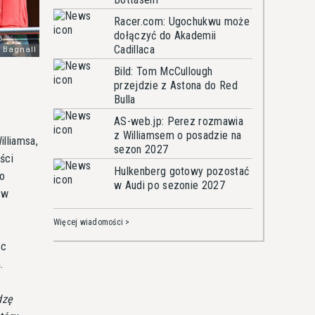
Racer.com: Ugochukwu może
dołączyć do Akademii
Cadillaca
Bild: Tom McCullough
przejdzie z Astona do Red
Bulla
AS-web.jp: Perez rozmawia
z Williamsem o posadzie na
illiamsa,
sezon 2027
ści
Hulkenberg gotowy pozostać
po
w Audi po sezonie 2027
ów
Więcej wiadomości >
ic
.
dzę