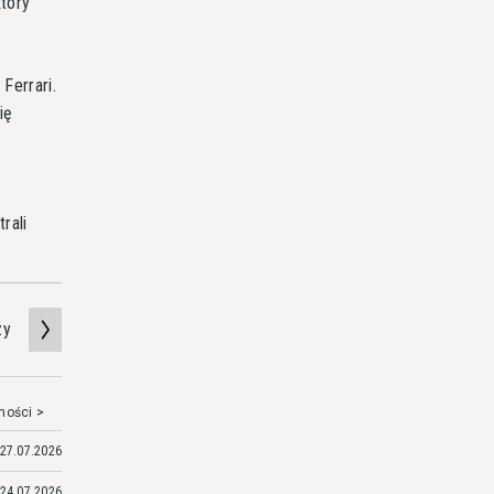
tóry
Ferrari.
ię
rali
zy
mości >
27.07.2026
24.07.2026