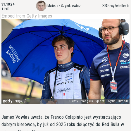
31.10.24
835
Mateusz Szymkiewicz
wyświetlenia
11:03
Embed from Getty Images
James Vowles uważa, że Franco Colapinto jest wystarczająco
dobrym kierowcą, by już od 2025 roku dołączyć do Red Bulla w