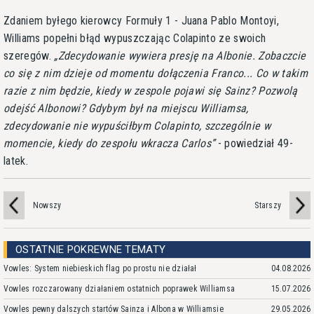
Zdaniem byłego kierowcy Formuły 1 - Juana Pablo Montoyi,
Williams popełni błąd wypuszczając Colapinto ze swoich
szeregów.
Zdecydowanie wywiera presję na Albonie. Zobaczcie
co się z nim dzieje od momentu dołączenia Franco... Co w takim
razie z nim będzie, kiedy w zespole pojawi się Sainz? Pozwolą
odejść Albonowi? Gdybym był na miejscu Williamsa,
zdecydowanie nie wypuściłbym Colapinto, szczególnie w
momencie, kiedy do zespołu wkracza Carlos
- powiedział 49-
latek.
Nowszy
Starszy
OSTATNIE POKREWNE TEMATY
Vowles: System niebieskich flag po prostu nie działał
04.08.2026
Vowles rozczarowany działaniem ostatnich poprawek Williamsa
15.07.2026
Vowles pewny dalszych startów Sainza i Albona w Williamsie
29.05.2026