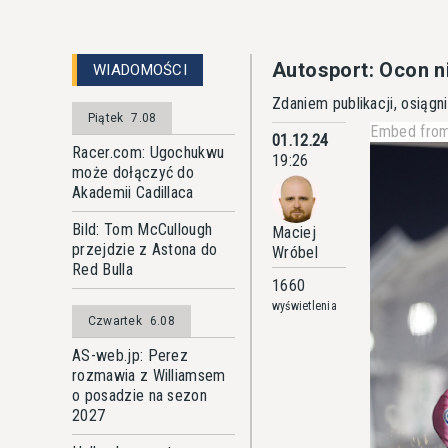
Autosport: Ocon n
WIADOMOŚCI
Zdaniem publikacji, osiąg
Piątek
7.08
Embed from
01.12.24
Racer.com: Ugochukwu
19:26
może dołączyć do
Akademii Cadillaca
Bild: Tom McCullough
Maciej
przejdzie z Astona do
Wróbel
Red Bulla
1660
wyświetlenia
Czwartek
6.08
AS-web.jp: Perez
rozmawia z Williamsem
o posadzie na sezon
2027