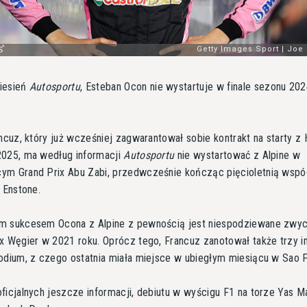
iesień
Autosportu
, Esteban Ocon nie wystartuje w finale sezonu 20
ancuz, który już wcześniej zagwarantował sobie kontrakt na starty 
2025, ma według informacji
Autosportu
nie wystartować z Alpine w
ym Grand Prix Abu Zabi, przedwcześnie kończąc pięcioletnią wspó
z Enstone.
m sukcesem Ocona z Alpine z pewnością jest niespodziewane zwy
x Węgier w 2021 roku. Oprócz tego, Francuz zanotował także trzy i
odium, z czego ostatnia miała miejsce w ubiegłym miesiącu w Sao P
ficjalnych jeszcze informacji, debiutu w wyścigu F1 na torze Yas M