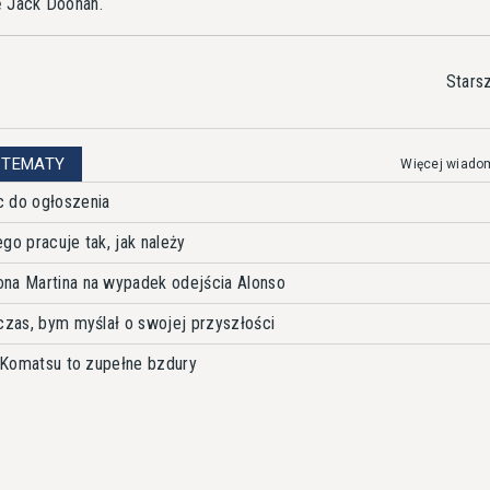
ę Jack Doohan.
Stars
 TEMATY
Więcej wiado
c do ogłoszenia
go pracuje tak, jak należy
ona Martina na wypadek odejścia Alonso
 czas, bym myślał o swojej przyszłości
z Komatsu to zupełne bzdury