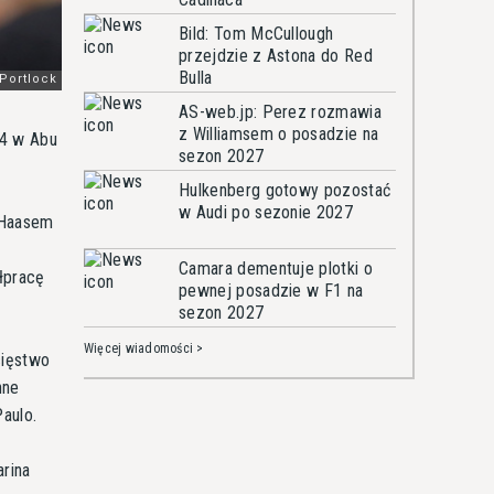
Bild: Tom McCullough
przejdzie z Astona do Red
Bulla
AS-web.jp: Perez rozmawia
z Williamsem o posadzie na
24 w Abu
sezon 2027
Hulkenberg gotowy pozostać
w Audi po sezonie 2027
z Haasem
Camara dementuje plotki o
łpracę
pewnej posadzie w F1 na
sezon 2027
Więcej wiadomości >
cięstwo
nne
aulo.
arina