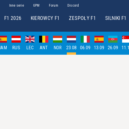
Inne serie
GPM
Forum
Discord
F1 2026
KIEROWCY F1
ZESPOŁY F1
SILNIKI F1
HAM
RUS
LEC
ANT
NOR
23.08
06.09
13.09
26.09
11.