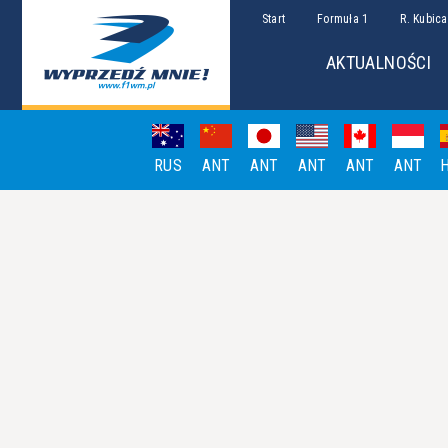
Start
Formuła 1
R. Kubica
AKTUALNOŚCI
RUS
ANT
ANT
ANT
ANT
ANT