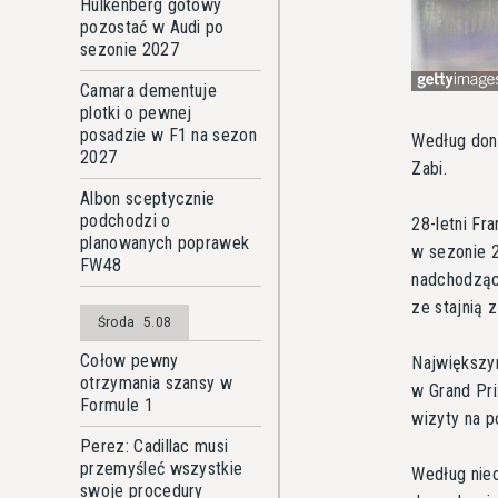
Hulkenberg gotowy
pozostać w Audi po
sezonie 2027
Camara dementuje
plotki o pewnej
posadzie w F1 na sezon
Według don
2027
Zabi.
Albon sceptycznie
podchodzi o
28-letni Fr
planowanych poprawek
w sezonie 
FW48
nadchodząc
ze stajnią 
Środa
5.08
Cołow pewny
Największy
otrzymania szansy w
w Grand Pri
Formule 1
wizyty na p
Perez: Cadillac musi
przemyśleć wszystkie
Według nieo
swoje procedury