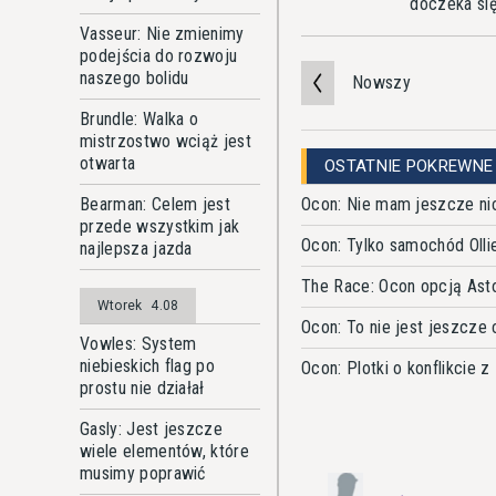
doczeka si
Vasseur: Nie zmienimy
podejścia do rozwoju
naszego bolidu
Nowszy
Brundle: Walka o
mistrzostwo wciąż jest
otwarta
OSTATNIE POKREWNE
Ocon: Nie mam jeszcze ni
Bearman: Celem jest
przede wszystkim jak
Ocon: Tylko samochód Ollie
najlepsza jazda
The Race: Ocon opcją Ast
Wtorek
4.08
Ocon: To nie jest jeszcze
Vowles: System
niebieskich flag po
Ocon: Plotki o konflikcie 
prostu nie działał
Gasly: Jest jeszcze
wiele elementów, które
musimy poprawić