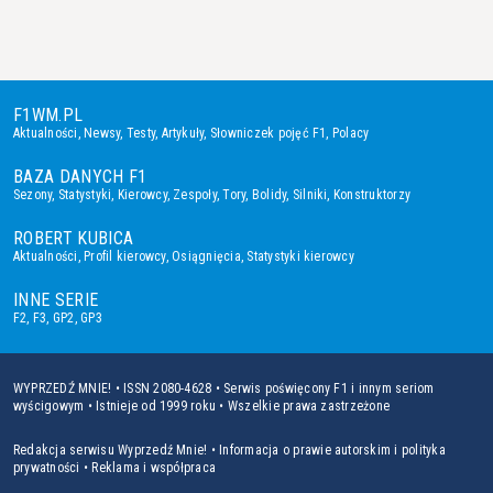
F1WM.PL
Aktualności
,
Newsy
,
Testy
,
Artykuły
,
Słowniczek pojęć F1
,
Polacy
BAZA DANYCH F1
Sezony
,
Statystyki
,
Kierowcy
,
Zespoły
,
Tory
,
Bolidy
,
Silniki
,
Konstruktorzy
ROBERT KUBICA
Aktualności
,
Profil kierowcy
,
Osiągnięcia
,
Statystyki kierowcy
INNE SERIE
F2
,
F3
,
GP2
,
GP3
WYPRZEDŹ MNIE! • ISSN 2080-4628 • Serwis poświęcony F1 i innym seriom
wyścigowym • Istnieje od 1999 roku • Wszelkie prawa zastrzeżone
Redakcja serwisu Wyprzedź Mnie!
•
Informacja o prawie autorskim i polityka
prywatności
•
Reklama i współpraca