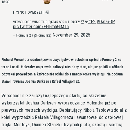
18:33
IT'S NOT OVER YET!! 🤯
#F2
#QatarGP
VERSCHOOR WINS THE QATAR SPRINT RACE!! 🏆🧡
pic.twitter.com/FHEmhGiMTn
November 29, 2025
— Formula 2 (@Formula2)
Richard Verschoor odniósł pewne zwycięstwo w sobotnim sprincie Formuły 2 na
torze Losail. Holender co prawda zaliczył nieudany start, ale już po kilku kółkach
odzyskał prowadzenie, którego nie oddał do samego końca wyścigu. Na podium
stanęli również Joshua Durksen i Rafael Villagomez.
Verschoor nie zaliczył najlepszego startu, co skrzętnie
wykorzystał Joshua Durksen, wyprzedzając Holendra już po
pierwszych metrach wyścigu. Debiutujący Nikola Tsołow zdołał z
kolei wyprzedzić Rafaela Villagomeza i awansował do czołowej
trójki. Montoya, Dunne i Stanek utrzymali piątą, szóstą i siódmą