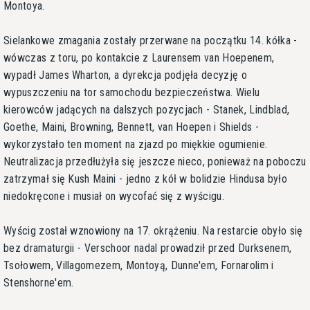
Montoya.
Sielankowe zmagania zostały przerwane na początku 14. kółka -
wówczas z toru, po kontakcie z Laurensem van Hoepenem,
wypadł James Wharton, a dyrekcja podjęła decyzję o
wypuszczeniu na tor samochodu bezpieczeństwa. Wielu
kierowców jadących na dalszych pozycjach - Stanek, Lindblad,
Goethe, Maini, Browning, Bennett, van Hoepen i Shields -
wykorzystało ten moment na zjazd po miękkie ogumienie.
Neutralizacja przedłużyła się jeszcze nieco, ponieważ na poboczu
zatrzymał się Kush Maini - jedno z kół w bolidzie Hindusa było
niedokręcone i musiał on wycofać się z wyścigu.
Wyścig został wznowiony na 17. okrążeniu. Na restarcie obyło się
bez dramaturgii - Verschoor nadal prowadził przed Durksenem,
Tsołowem, Villagomezem, Montoyą, Dunne'em, Fornarolim i
Stenshorne'em.