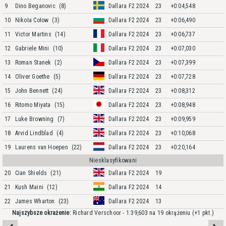
9
Dino Beganovic
(8)
Dallara F2 2024
23
+0:04,548
10
Nikoła Cołow
(3)
Dallara F2 2024
23
+0:06,490
11
Victor Martins
(14)
Dallara F2 2024
23
+0:06,737
12
Gabriele Mini
(10)
Dallara F2 2024
23
+0:07,030
13
Roman Stanek
(2)
Dallara F2 2024
23
+0:07,399
14
Oliver Goethe
(5)
Dallara F2 2024
23
+0:07,728
15
John Bennett
(24)
Dallara F2 2024
23
+0:08,312
16
Ritomo Miyata
(15)
Dallara F2 2024
23
+0:08,948
17
Luke Browning
(7)
Dallara F2 2024
23
+0:09,959
18
Arvid Lindblad
(4)
Dallara F2 2024
23
+0:10,068
19
Laurens van Hoepen
(22)
Dallara F2 2024
23
+0:20,164
Niesklasyfikowani
20
Cian Shields
(21)
Dallara F2 2024
19
21
Kush Maini
(12)
Dallara F2 2024
14
22
James Wharton
(23)
Dallara F2 2024
13
Najszybsze okrażenie:
Richard Verschoor - 1:39,603 na 19 okrążeniu
(+1 pkt.)