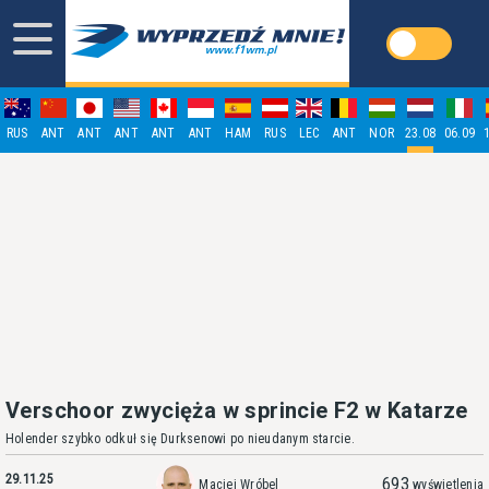
RUS
ANT
ANT
ANT
ANT
ANT
HAM
RUS
LEC
ANT
NOR
23.08
06.09
Verschoor zwycięża w sprincie F2 w Katarze
Holender szybko odkuł się Durksenowi po nieudanym starcie.
29.11.25
693
Maciej Wróbel
wyświetlenia