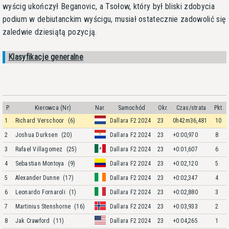
wyścig ukończył Beganovic, a Tsołow, który był bliski zdobycia
podium w debiutanckim wyścigu, musiał ostatecznie zadowolić się
zaledwie dziesiątą pozycją.
Klasyfikacje generalne
P.
Kierowca (Nr)
Nar.
Samochód
Okr.
Czas/strata
Pkt.
1
Richard Verschoor
(6)
Dallara F2 2024
23
0h42m36,481
10
2
Joshua Durksen
(20)
Dallara F2 2024
23
+0:00,970
8
3
Rafael Villagomez
(25)
Dallara F2 2024
23
+0:01,607
6
4
Sebastian Montoya
(9)
Dallara F2 2024
23
+0:02,120
5
5
Alexander Dunne
(17)
Dallara F2 2024
23
+0:02,347
4
6
Leonardo Fornaroli
(1)
Dallara F2 2024
23
+0:02,880
3
7
Martinius Stenshorne
(16)
Dallara F2 2024
23
+0:03,933
2
8
Jak Crawford
(11)
Dallara F2 2024
23
+0:04,265
1