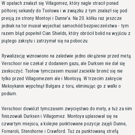
W opałach znalazł się Villagomez, który nagle stracił ponad
półtorej sekundy do Tsołowa i w związku z tym znalazł się pod
presją ze strony Montoyi i Dunne'a. Na 20. kółku raz jeszcze
jednak na tor musiał wyjechać samochód bezpieczeństwa - tym
razem błąd popełnił Cian Shields, który obrócił bolid na wyjściu z
piątego zakrętu i zatrzymał się na poboczu.
Rywalizację wznowiono na zaledwie jedno okrążenie przed metą.
Verschoor nie czekał z dodaniem gazu, ale Durksen nie dał się
zaskoczyć. Tsołow tymczasem musiał zaciekle bronić się nie
tylko przed Villagomezem ale i Montoyą. W trzecim zakręcie
Meksykanin wypchnął Bułgara z toru, eliminując go z walki o
podium.
Verschoor dowiózł tymczasem zwycięstwo do mety, a tuż za nim
finiszowali Durksen i Villagomez. Montoya uplasował się na
czwartym miejscu, a kolejne punktowane pozycje zajęli Dunne,
Fornaroli, Stenshorne i Crawford. Tuż za punktowaną strefą