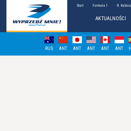
Start
Formuła 1
R. Kubica
AKTUALNOŚCI
RUS
ANT
ANT
ANT
ANT
ANT