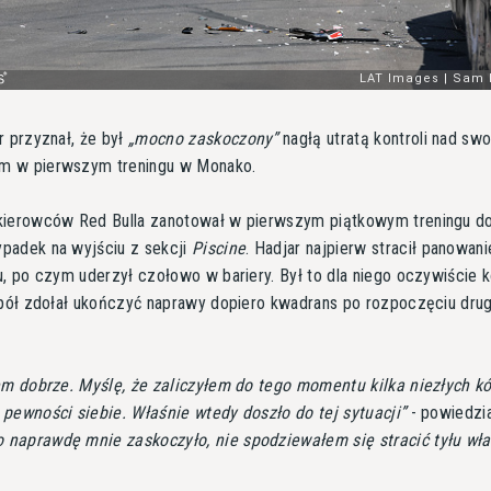
r przyznał, że był
mocno zaskoczony
nagłą utratą kontroli nad sw
 w pierwszym treningu w Monako.
kierowców Red Bulla zanotował w pierwszym piątkowym treningu d
padek na wyjściu z sekcji
Piscine
. Hadjar najpierw stracił panowani
u, po czym uderzył czołowo w bariery. Był to dla niego oczywiście 
spół zdołał ukończyć naprawy dopiero kwadrans po rozpoczęciu dru
em dobrze. Myślę, że zaliczyłem do tego momentu kilka niezłych kó
pewności siebie. Właśnie wtedy doszło do tej sytuacji
- powiedzi
o naprawdę mnie zaskoczyło, nie spodziewałem się stracić tyłu wł