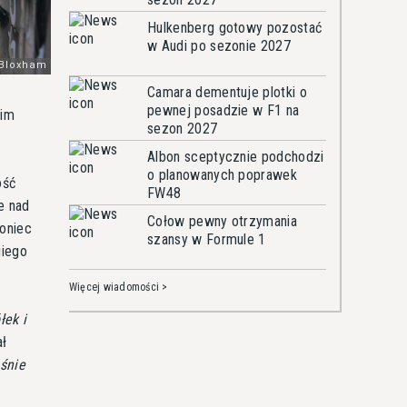
Hulkenberg gotowy pozostać
w Audi po sezonie 2027
Camara dementuje plotki o
pewnej posadzie w F1 na
oim
sezon 2027
Albon sceptycznie podchodzi
o planowanych poprawek
ość
FW48
e nad
Cołow pewny otrzymania
koniec
szansy w Formule 1
giego
Więcej wiadomości >
łek i
ał
aśnie