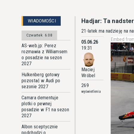
Hadjar: Ta nadst
WIADOMOŚCI
21-latek ma nadzieję na 
Czwartek
6.08
Embed from
05.06.26
AS-web.jp: Perez
19:31
rozmawia z Williamsem
o posadzie na sezon
2027
Maciej
Hulkenberg gotowy
Wróbel
pozostać w Audi po
269
sezonie 2027
wyświetlenia
Camara dementuje
plotki o pewnej
posadzie w F1 na sezon
2027
Albon sceptycznie
podchodzi o