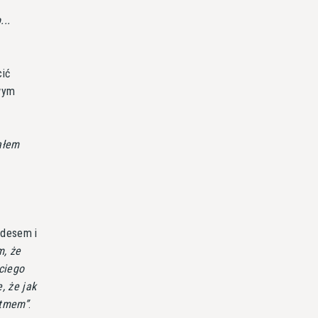
...
cić
owym
ałem
edesem i
m, że
ciego
, że jak
ytmem
.