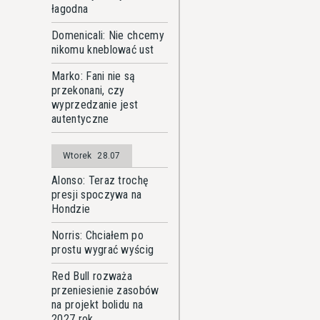
łagodna
Domenicali: Nie chcemy
nikomu kneblować ust
Marko: Fani nie są
przekonani, czy
wyprzedzanie jest
autentyczne
Wtorek
28.07
Alonso: Teraz trochę
presji spoczywa na
Hondzie
Norris: Chciałem po
prostu wygrać wyścig
Red Bull rozważa
przeniesienie zasobów
na projekt bolidu na
2027 rok