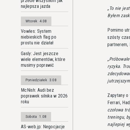
przede wszystkim jak
najlepsza jazda
To nie jest
Byłem zask
Wtorek
4.08
Pomimo utra
Vowles: System
niebieskich flag po
szósty czas
prostu nie działał
partnerem,
Gasly: Jest jeszcze
Próbowałe
wiele elementów, które
musimy poprawić
ryzyka. Tro
zdecydowan
jutrzejszy
Poniedziałek
3.08
McNish: Audi bez
Zapytany o 
poprawek silnika w 2026
roku
Ferrari, Ha
czołowa tr
treningu, b
Sobota
1.08
najlepiej 
AS-web.jp: Negocjacje