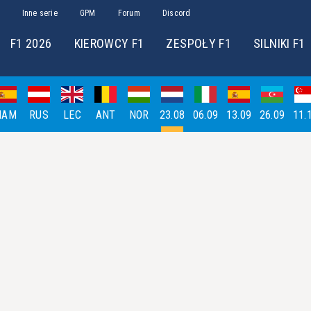
Inne serie
GPM
Forum
Discord
F1 2026
KIEROWCY F1
ZESPOŁY F1
SILNIKI F1
HAM
RUS
LEC
ANT
NOR
23.08
06.09
13.09
26.09
11.