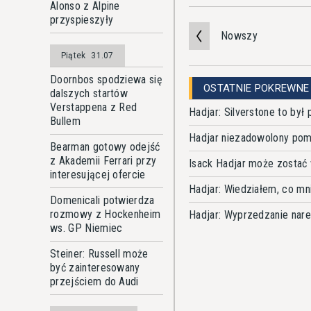
Alonso z Alpine
przyspieszyły
Nowszy
Piątek
31.07
Doornbos spodziewa się
OSTATNIE POKREWNE
dalszych startów
Verstappena z Red
Hadjar: Silverstone to by
Bullem
Hadjar niezadowolony pomi
Bearman gotowy odejść
z Akademii Ferrari przy
Isack Hadjar może zostać 
interesującej ofercie
Hadjar: Wiedziałem, co mn
Domenicali potwierdza
rozmowy z Hockenheim
Hadjar: Wyprzedzanie nar
ws. GP Niemiec
Steiner: Russell może
być zainteresowany
przejściem do Audi