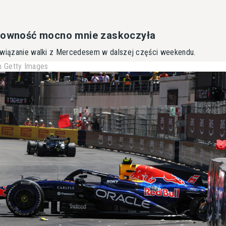
erowność mocno mnie zaskoczyła
nawiązanie walki z Mercedesem w dalszej części weekendu.
 Getty Images