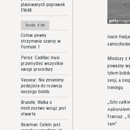
planowanych poprawek
FW48
Środa
5.08
Cołow pewny
Isack Hadja
otrzymania szansy w
samochodem
Formule 1
Perez: Cadillac musi
Młodszy z 
przemyśleć wszystkie
poważny wy
swoje procedury
tyłem bolid
Vasseur: Nie zmienimy
sesji, a ze
podejścia do rozwoju
treningu.
naszego bolidu
Szło całki
Brundle: Walka o
mistrzostwo wciąż jest
nabierałem 
otwarta
Francuz.
T
tam
.
Bearman: Celem jest