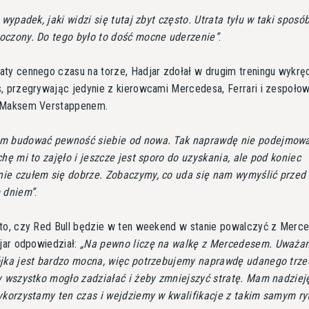
 wypadek, jaki widzi się tutaj zbyt często. Utrata tyłu w taki sposób
oczony. Do tego było to dość mocne uderzenie
.
ty cennego czasu na torze, Hadjar zdołał w drugim treningu wykrę
, przegrywając jedynie z kierowcami Mercedesa, Ferrari i zespoł
 Maksem Verstappenem.
m budować pewność siebie od nowa. Tak naprawdę nie podejmow
chę mi to zajęło i jeszcze jest sporo do uzyskania, ale pod koniec
ie czułem się dobrze. Zobaczymy, co uda się nam wymyślić przed
m dniem
.
to, czy Red Bull będzie w ten weekend w stanie powalczyć z Merc
djar odpowiedział:
Na pewno liczę na walkę z Mercedesem. Uważa
ójka jest bardzo mocna, więc potrzebujemy naprawdę udanego trze
y wszystko mogło zadziałać i żeby zmniejszyć stratę. Mam nadzieję
wykorzystamy ten czas i wejdziemy w kwalifikacje z takim samym r