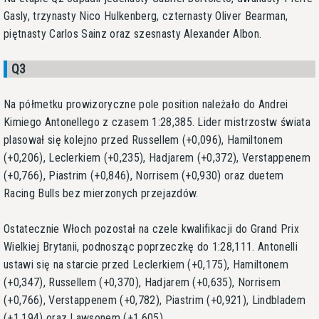
Gasly, trzynasty Nico Hulkenberg, czternasty Oliver Bearman,
piętnasty Carlos Sainz oraz szesnasty Alexander Albon.
Q3
Na półmetku prowizoryczne pole position należało do Andrei
Kimiego Antonellego z czasem 1:28,385. Lider mistrzostw świata
plasował się kolejno przed Russellem (+0,096), Hamiltonem
(+0,206), Leclerkiem (+0,235), Hadjarem (+0,372), Verstappenem
(+0,766), Piastrim (+0,846), Norrisem (+0,930) oraz duetem
Racing Bulls bez mierzonych przejazdów.
Ostatecznie Włoch pozostał na czele kwalifikacji do Grand Prix
Wielkiej Brytanii, podnosząc poprzeczkę do 1:28,111. Antonelli
ustawi się na starcie przed Leclerkiem (+0,175), Hamiltonem
(+0,347), Russellem (+0,370), Hadjarem (+0,635), Norrisem
(+0,766), Verstappenem (+0,782), Piastrim (+0,921), Lindbladem
(+1,194) oraz Lawsonem (+1,605).