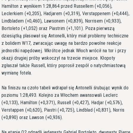
Hamilton z wynikiem 1:28,864 przed Russellem (+0,056),
Leclerkiem (+0,205), Hadjarem (+0,319), Verstappenem (+0,444),
Lindbladem (+0,460), Lawsonem (+0,839), Norrisem (+0,933),
Bortoleto (+1,052) oraz Piastrim (+1,101). Poza pierwszą
dziesiątką plasował się Antonelli, który miał problemy techniczne
z bolidem W17, zwracając uwagę na bardzo powolne reakcje
jednostki napędowej. Wkrótce jednak Włoch wrócił na tor i przy
okazji drugiej próby wskoczył na trzecie miejsce. Kłopoty
zgłaszał także Russell, który poprosił zespół o natychmiastową
wymianę fotela.
Na finiszu na czoło tabeli wdrapał się Antonelli śrubując wynik do
poziomu 1:28,493. Kolejno za Włochem awansowali Leclerc
(+0,133), Hamilton (+0,371), Russell (+0,427), Hadjar (+0,576),
Verstappen (+0,620), Piastri (+0,725), Lindblad (+0,831), Norris
(+0,890) oraz Lawson (+0,936).
Na etapie Q2 odpadli jedenasty Gabriel Bortoleto, dwunasty Pierre