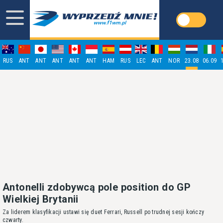
RUS
ANT
ANT
ANT
ANT
ANT
HAM
RUS
LEC
ANT
NOR
23.08
06.09
Antonelli zdobywcą pole position do GP
Wielkiej Brytanii
Za liderem klasyfikacji ustawi się duet Ferrari, Russell po trudnej sesji kończy
czwarty.