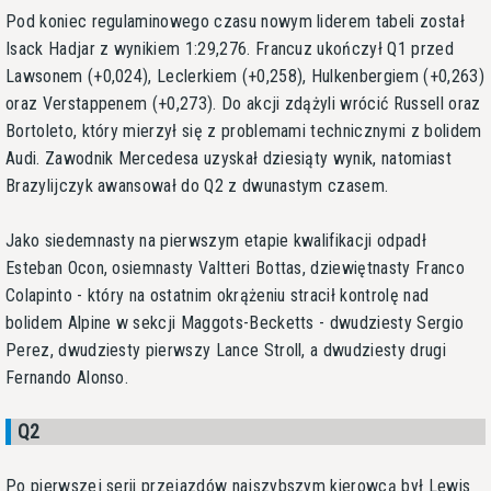
Pod koniec regulaminowego czasu nowym liderem tabeli został
Isack Hadjar z wynikiem 1:29,276. Francuz ukończył Q1 przed
Lawsonem (+0,024), Leclerkiem (+0,258), Hulkenbergiem (+0,263)
oraz Verstappenem (+0,273). Do akcji zdążyli wrócić Russell oraz
Bortoleto, który mierzył się z problemami technicznymi z bolidem
Audi. Zawodnik Mercedesa uzyskał dziesiąty wynik, natomiast
Brazylijczyk awansował do Q2 z dwunastym czasem.
Jako siedemnasty na pierwszym etapie kwalifikacji odpadł
Esteban Ocon, osiemnasty Valtteri Bottas, dziewiętnasty Franco
Colapinto - który na ostatnim okrążeniu stracił kontrolę nad
bolidem Alpine w sekcji Maggots-Becketts - dwudziesty Sergio
Perez, dwudziesty pierwszy Lance Stroll, a dwudziesty drugi
Fernando Alonso.
Q2
Po pierwszej serii przejazdów najszybszym kierowcą był Lewis