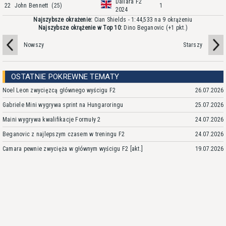
Dallara F2
22
John Bennett
(25)
1
2024
Najszybsze okrażenie:
Cian Shields - 1:44,533 na 9 okrążeniu
Najszybsze okrążenie w Top 10:
Dino Beganovic
(+1 pkt.)
Nowszy
Starszy
OSTATNIE POKREWNE TEMATY
Noel Leon zwycięzcą głównego wyścigu F2
26.07.2026
Gabriele Mini wygrywa sprint na Hungaroringu
25.07.2026
Maini wygrywa kwalifikacje Formuły 2
24.07.2026
Beganovic z najlepszym czasem w treningu F2
24.07.2026
Camara pewnie zwycięża w głównym wyścigu F2 [akt.]
19.07.2026