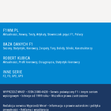
F1WM.PL
Aktualności
,
Newsy
,
Testy
,
Artykuły
,
Słowniczek pojęć F1
,
Polacy
BAZA DANYCH F1
Sezony
,
Statystyki
,
Kierowcy
,
Zespoły
,
Tory
,
Bolidy
,
Silniki
,
Konstruktorzy
ROBERT KUBICA
Aktualności
,
Profil kierowcy
,
Osiągnięcia
,
Statystyki kierowcy
INNE SERIE
F2
,
F3
,
GP2
,
GP3
WYPRZEDŹ MNIE! • ISSN 2080-4628 • Serwis poświęcony F1 i innym seriom
wyścigowym • Istnieje od 1999 roku • Wszelkie prawa zastrzeżone
Redakcja serwisu Wyprzedź Mnie!
•
Informacja o prawie autorskim i polityka
prywatności
•
Reklama i współpraca