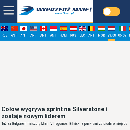
RUS
ANT
ANT
ANT
ANT
ANT
HAM
RUS
LEC
ANT
NOR
23.08
06.09
Cołow wygrywa sprint na Silverstone i
zostaje nowym liderem
Tuż za Bułgarem finiszują Mini i Villagomez. Biliński z punktami za siódme miejsce.