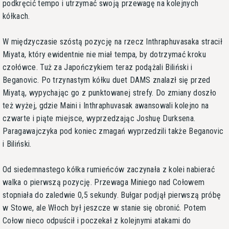
podkręcić tempo i utrzymać swoją przewagę na kolejnych
kółkach.
W międzyczasie szóstą pozycję na rzecz Inthraphuvasaka stracił
Miyata, który ewidentnie nie miał tempa, by dotrzymać kroku
czołówce. Tuż za Japończykiem teraz podążali Biliński i
Beganovic. Po trzynastym kółku duet DAMS znalazł się przed
Miyatą, wypychając go z punktowanej strefy. Do zmiany doszło
też wyżej, gdzie Maini i Inthraphuvasak awansowali kolejno na
czwarte i piąte miejsce, wyprzedzając Joshuę Durksena.
Paragawajczyka pod koniec zmagań wyprzedzili także Beganovic
i Biliński.
Od siedemnastego kółka rumieńców zaczynała z kolei nabierać
walka o pierwszą pozycję. Przewaga Miniego nad Cołowem
stopniała do zaledwie 0,5 sekundy. Bułgar podjął pierwszą próbę
w Stowe, ale Włoch był jeszcze w stanie się obronić. Potem
Cołow nieco odpuścił i poczekał z kolejnymi atakami do