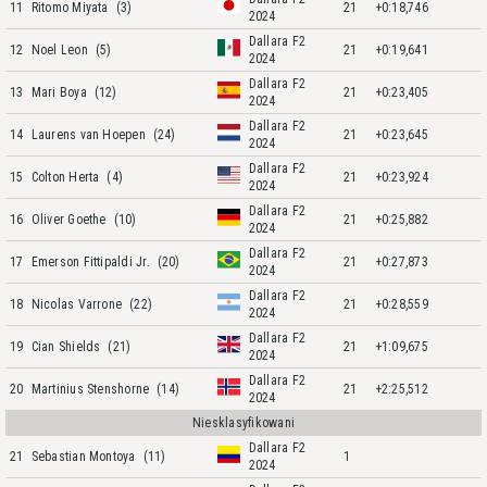
11
Ritomo Miyata
(3)
21
+0:18,746
2024
Dallara F2
12
Noel Leon
(5)
21
+0:19,641
2024
Dallara F2
13
Mari Boya
(12)
21
+0:23,405
2024
Dallara F2
14
Laurens van Hoepen
(24)
21
+0:23,645
2024
Dallara F2
15
Colton Herta
(4)
21
+0:23,924
2024
Dallara F2
16
Oliver Goethe
(10)
21
+0:25,882
2024
Dallara F2
17
Emerson Fittipaldi Jr.
(20)
21
+0:27,873
2024
Dallara F2
18
Nicolas Varrone
(22)
21
+0:28,559
2024
Dallara F2
19
Cian Shields
(21)
21
+1:09,675
2024
Dallara F2
20
Martinius Stenshorne
(14)
21
+2:25,512
2024
Niesklasyfikowani
Dallara F2
21
Sebastian Montoya
(11)
1
2024