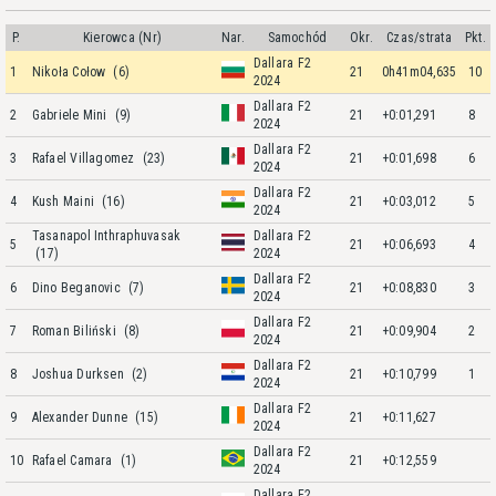
P.
Kierowca (Nr)
Nar.
Samochód
Okr.
Czas/strata
Pkt.
Dallara F2
1
Nikoła Cołow
(6)
21
0h41m04,635
10
2024
Dallara F2
2
Gabriele Mini
(9)
21
+0:01,291
8
2024
Dallara F2
3
Rafael Villagomez
(23)
21
+0:01,698
6
2024
Dallara F2
4
Kush Maini
(16)
21
+0:03,012
5
2024
Tasanapol Inthraphuvasak
Dallara F2
5
21
+0:06,693
4
(17)
2024
Dallara F2
6
Dino Beganovic
(7)
21
+0:08,830
3
2024
Dallara F2
7
Roman Biliński
(8)
21
+0:09,904
2
2024
Dallara F2
8
Joshua Durksen
(2)
21
+0:10,799
1
2024
Dallara F2
9
Alexander Dunne
(15)
21
+0:11,627
2024
Dallara F2
10
Rafael Camara
(1)
21
+0:12,559
2024
Dallara F2