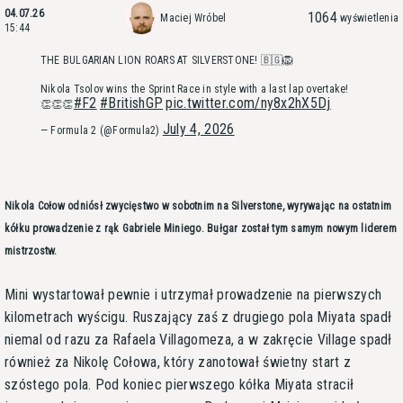
04.07.26
1064
Maciej Wróbel
wyświetlenia
15:44
THE BULGARIAN LION ROARS AT SILVERSTONE! 🇧🇬🦁
Nikola Tsolov wins the Sprint Race in style with a last lap overtake!
#F2
#BritishGP
pic.twitter.com/ny8x2hX5Dj
👏👏👏
July 4, 2026
— Formula 2 (@Formula2)
Nikola Cołow odniósł zwycięstwo w sobotnim na Silverstone, wyrywając na ostatnim
kółku prowadzenie z rąk Gabriele Miniego. Bułgar został tym samym nowym liderem
mistrzostw.
Mini wystartował pewnie i utrzymał prowadzenie na pierwszych
kilometrach wyścigu. Ruszający zaś z drugiego pola Miyata spadł
niemal od razu za Rafaela Villagomeza, a w zakręcie Village spadł
również za Nikolę Cołowa, który zanotował świetny start z
szóstego pola. Pod koniec pierwszego kółka Miyata stracił