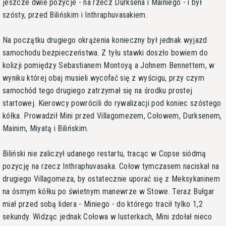
jeszcze dwie pozycje - na rzecz Durksena i Mainiego - i był
szósty, przed Bilińskim i Inthraphuvasakiem.
Na początku drugiego okrążenia konieczny był jednak wyjazd
samochodu bezpieczeństwa. Z tyłu stawki doszło bowiem do
kolizji pomiędzy Sebastianem Montoyą a Johnem Bennettem, w
wyniku której obaj musieli wycofać się z wyścigu, przy czym
samochód tego drugiego zatrzymał się na środku prostej
startowej. Kierowcy powrócili do rywalizacji pod koniec szóstego
kółka. Prowadził Mini przed Villagomezem, Cołowem, Durksenem,
Mainim, Miyatą i Bilińskim.
Biliński nie zaliczył udanego restartu, tracąc w Copse siódmą
pozycję na rzecz Inthraphuvasaka. Cołow tymczasem naciskał na
drugiego Villagomeza, by ostatecznie uporać się z Meksykaninem
na ósmym kółku po świetnym manewrze w Stowe. Teraz Bułgar
miał przed sobą lidera - Miniego - do którego tracił tylko 1,2
sekundy. Widząc jednak Cołowa w lusterkach, Mini zdołał nieco