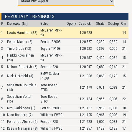
REZULTATY TRENINGU 3
P.
Kierowca (Nr)
Bolid
Opony
Czas okr.
Strata
Odstęp
Okr.
McLaren MP4-
1
Lewis Hamilton (22)
1:20,228
14
23
2
Felipe Massa (2)
Ferrari F2008
1:20,567
0,339
0,339
14
3
Timo Glock (12)
Toyota TF108
1:20,623
0,395
0,056
21
Heikki Kovalainen
McLaren MP4-
4
1:20,657
0,429
0,034
15
(23)
23
5
Nelson Piquet Jr (6)
Renault R28
1:20,917
0,689
0,260
21
BMW Sauber
6
Nick Heidfeld (3)
1:21,096
0,868
0,179
15
F1.08
Sebastien Bourdais
Toro Rosso
7
1:21,179
0,951
0,083
21
(14)
STR3
Sebastian Vettel
Toro Rosso
8
1:21,184
0,956
0,005
22
(15)
STR3
9
Kimi Raikkonen (1)
Ferrari F2008
1:21,187
0,959
0,003
18
10
Nico Rosberg (7)
Williams FW30
1:21,195
0,967
0,008
19
11
Fernando Alonso (5)
Renault R28
1:21,228
1,000
0,033
21
12
Kazuki Nakajima (8)
Williams FW30
1:21,357
1,129
0,129
17