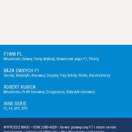
F1WM.PL
Aktualności
,
Newsy
,
Testy
,
Artykuły
,
Słowniczek pojęć F1
,
Polacy
BAZA DANYCH F1
Sezony
,
Statystyki
,
Kierowcy
,
Zespoły
,
Tory
,
Bolidy
,
Silniki
,
Konstruktorzy
ROBERT KUBICA
Aktualności
,
Profil kierowcy
,
Osiągnięcia
,
Statystyki kierowcy
INNE SERIE
F2
,
F3
,
GP2
,
GP3
WYPRZEDŹ MNIE! • ISSN 2080-4628 • Serwis poświęcony F1 i innym seriom
wyścigowym • Istnieje od 1999 roku • Wszelkie prawa zastrzeżone