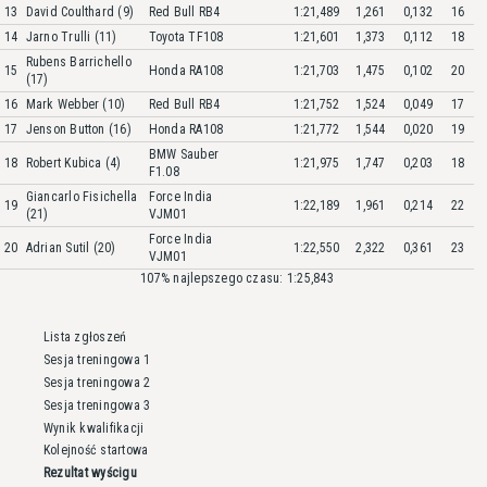
13
David Coulthard (9)
Red Bull RB4
1:21,489
1,261
0,132
16
14
Jarno Trulli (11)
Toyota TF108
1:21,601
1,373
0,112
18
Rubens Barrichello
15
Honda RA108
1:21,703
1,475
0,102
20
(17)
16
Mark Webber (10)
Red Bull RB4
1:21,752
1,524
0,049
17
17
Jenson Button (16)
Honda RA108
1:21,772
1,544
0,020
19
BMW Sauber
18
Robert Kubica (4)
1:21,975
1,747
0,203
18
F1.08
Giancarlo Fisichella
Force India
19
1:22,189
1,961
0,214
22
(21)
VJM01
Force India
20
Adrian Sutil (20)
1:22,550
2,322
0,361
23
VJM01
107% najlepszego czasu: 1:25,843
Lista zgłoszeń
Sesja treningowa 1
Sesja treningowa 2
Sesja treningowa 3
Wynik kwalifikacji
Kolejność startowa
Rezultat wyścigu