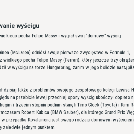
wanie wyścigu
 wielkiego pecha Felipe Massy i wygrał swój "domowy" wyścig
lainen (McLaren) odniósł swoje pierwsze zwycięstwo w Formule 1,
z wielkiego pecha Felipe Massy (Ferrari), który jeszcze trzy okrąże
ił w wyścigu na torze Hungaroring, zanim w jego bolidzie nastąpił
tał dzisiaj także z problemów swojego zespołowego kolegi Lewisa H
lędu na przebicie lewej przedniej opony wyścig ukończył dopiero n
drugim i trzecim stopniu podium stanęli Timo Glock (Toyota) i Kimi 
 tymczasem Robert Kubica (BMW Sauber), dla którego Grand Prix Węg
k w przypadku Kovalainena jest swego rodzaju domowym wyścigiem,
ię zaledwie jednym punktem.