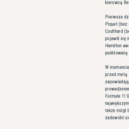
kierowcą Ren
Pierwsza dzi
Piquet (bez 
Coulthard (b
pojawili się
Hamilton aw
punktowaną ó
W momencie,
przed metą 
zapowiadając
prowadzenie
Formule 1! G
największym
także mógł 
zadowolić s