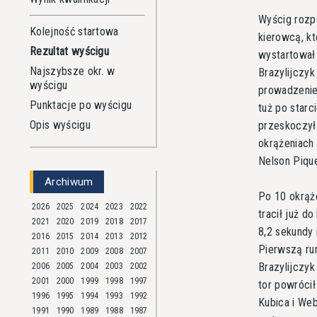
Wyścig rozpo
Kolejność startowa
kierowcą, kt
Rezultat wyścigu
wystartował 
Najszybsze okr. w
Brazylijczy
wyścigu
prowadzenie.
Punktacje po wyścigu
tuż po starc
Opis wyścigu
przeskoczył
okrążeniach 
Nelson Pique
Archiwum
Po 10 okrąż
2026
2025
2024
2023
2022
tracił już d
2021
2020
2019
2018
2017
8,2 sekundy 
2016
2015
2014
2013
2012
Pierwszą ru
2011
2010
2009
2008
2007
Brazylijczy
2006
2005
2004
2003
2002
2001
2000
1999
1998
1997
tor powrócił
1996
1995
1994
1993
1992
Kubica i Web
1991
1990
1989
1988
1987