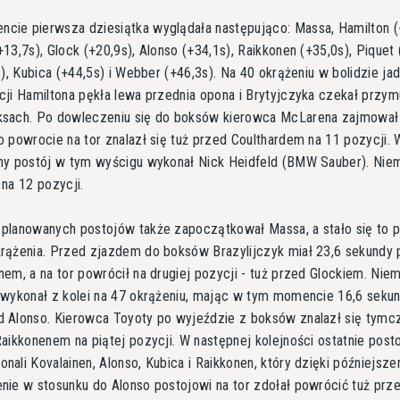
cie pierwsza dziesiątka wyglądała następująco: Massa, Hamilton (
+13,7s), Glock (+20,9s), Alonso (+34,1s), Raikkonen (+35,0s), Piquet 
2s), Kubica (+44,5s) i Webber (+46,3s). Na 40 okrążeniu w bolidzie j
cji Hamiltona pękła lewa przednia opona i Brytyjczyka czekał przy
ksach. Po dowleczeniu się do boksów kierowca McLarena zajmował
o powrocie na tor znalazł się tuż przed Coulthardem na 11 pozycji. 
yny postój w tym wyścigu wykonał Nick Heidfeld (BMW Sauber). Nie
 na 12 pozycji.
 planowanych postojów także zapoczątkował Massa, a stało się to 
krążenia. Przed zjazdem do boksów Brazylijczyk miał 23,6 sekundy
nem, a na tor powrócił na drugiej pozycji - tuż przed Glockiem. Nie
j wykonał z kolei na 47 okrążeniu, mając w tym momencie 16,6 seku
d Alonso. Kierowca Toyoty po wyjeździe z boksów znalazł się tym
Raikkonenem na piątej pozycji. W następnej kolejności ostatnie post
nali Kovalainen, Alonso, Kubica i Raikkonen, który dzięki późniejsz
nie w stosunku do Alonso postojowi na tor zdołał powrócić tuż prz