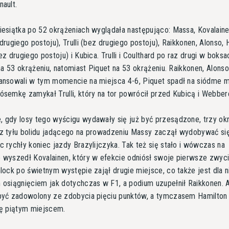
ault.
esiątka po 52 okrążeniach wyglądała następująco: Massa, Kovalaine
drugiego postoju), Trulli (bez drugiego postoju), Raikkonen, Alonso, 
ez drugiego postoju) i Kubica. Trulli i Coulthard po raz drugi w boksa
 na 53 okrążeniu, natomiast Piquet na 53 okrążeniu. Raikkonen, Alonso
ansowali w tym momencie na miejsca 4-6, Piquet spadł na siódme m
semkę zamykał Trulli, który na tor powrócił przed Kubicą i Webbe
 gdy losy tego wyścigu wydawały się już być przesądzone, trzy ok
z tyłu bolidu jadącego na prowadzeniu Massy zaczął wydobywać si
 rychły koniec jazdy Brazylijczyka. Tak też się stało i wówczas na
 wyszedł Kovalainen, który w efekcie odniósł swoje pierwsze zwyc
lock po świetnym występie zajął drugie miejsce, co także jest dla 
 osiągnięciem jak dotychczas w F1, a podium uzupełnił Raikkonen. 
być zadowolony ze zdobycia pięciu punktów, a tymczasem Hamilton
ię piątym miejscem.