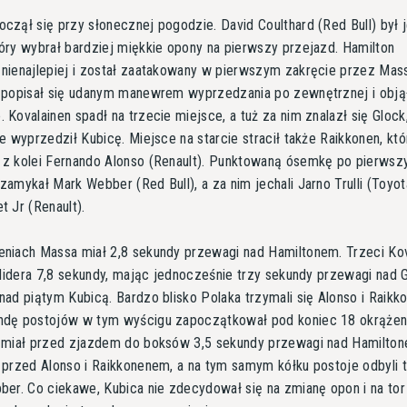
czął się przy słonecznej pogodzie. David Coulthard (Red Bull) był
óry wybrał bardziej miękkie opony na pierwszy przejazd. Hamilton
nienajlepiej i został zaatakowany w pierwszym zakręcie przez Mas
k popisał się udanym manewrem wyprzedzania po zewnętrznej i obją
 Kovalainen spadł na trzecie miejsce, a tuż za nim znalazł się Glock
ie wyprzedził Kubicę. Miejsce na starcie stracił także Raikkonen, kt
 z kolei Fernando Alonso (Renault). Punktowaną ósemkę po pierwsz
zamykał Mark Webber (Red Bull), a za nim jechali Jarno Trulli (Toyota
t Jr (Renault).
eniach Massa miał 2,8 sekundy przewagi nad Hamiltonem. Trzeci Kov
o lidera 7,8 sekundy, mając jednocześnie trzy sekundy przewagi nad 
nad piątym Kubicą. Bardzo blisko Polaka trzymali się Alonso i Raikk
ndę postojów w tym wyścigu zapoczątkował pod koniec 18 okrążen
k miał przed zjazdem do boksów 3,5 sekundy przewagi nad Hamilton
 przed Alonso i Raikkonenem, a na tym samym kółku postoje odbyli 
ber. Co ciekawe, Kubica nie zdecydował się na zmianę opon i na tor