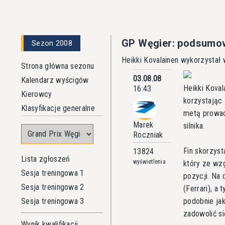
GP Węgier: podsumo
Sezon 2008
Heikki Kovalainen wykorzystał
Strona główna sezonu
03.08.08
Kalendarz wyścigów
Heikki Kova
16:43
Kierowcy
korzystając 
Klasyfikacje generalne
metą prowadz
Marek
silnika.
Roczniak
Fin skorzys
13824
Lista zgłoszeń
wyświetlenia
który ze wzg
Sesja treningowa 1
pozycji. Na 
Sesja treningowa 2
(Ferrari), a
Sesja treningowa 3
podobnie ja
zadowolić s
Wynik kwalifikacji