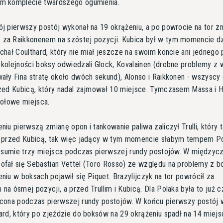
m komplecie twardszego ogumienia.
j pierwszy postój wykonał na 19 okrążeniu, a po powrocie na tor zn
za Raikkonenem na szóstej pozycji. Kubica był w tym momencie dzi
chał Coulthard, który nie miał jeszcze na swoim koncie ani jednego 
 kolejności boksy odwiedzali Glock, Kovalainen (drobne problemy z
ały Fina stratę około dwóch sekund), Alonso i Raikkonen - wszyscy o
rzed Kubicą, który nadal zajmował 10 miejsce. Tymczasem Massa i H
zołowe miejsca.
niu pierwszą zmianę opon i tankowanie paliwa zaliczył Trulli, który 
ł przed Kubicą, tak więc jadący w tym momencie słabym tempem P
w sumie trzy miejsca podczas pierwszej rundy postojów. W międzycz
fał się Sebastian Vettel (Toro Rosso) ze względu na problemy z b
niu w boksach pojawił się Piquet. Brazylijczyk na tor powrócił za
na ósmej pozycji, a przed Trullim i Kubicą. Dla Polaka była to już 
acona podczas pierwszej rundy postojów. W końcu pierwszy postój 
ard, który po zjeździe do boksów na 29 okrążeniu spadł na 14 miejs