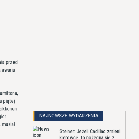
nia przed
a awaria
amiltona,
a piątej
Raikkonen
NAJNOWSZE WYDARZENIA
ier
 musiał
Steiner: Jeżeli Cadillac zmieni
kierowcę, to pożegna się z