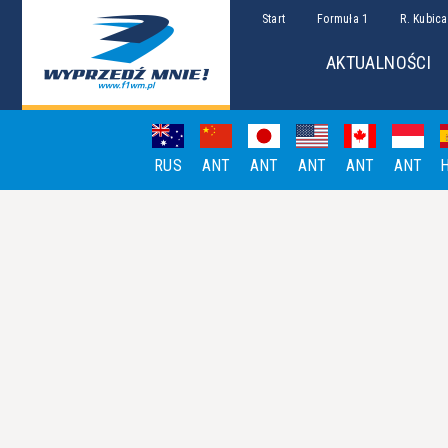
Start
Formuła 1
R. Kubica
AKTUALNOŚCI
RUS
ANT
ANT
ANT
ANT
ANT