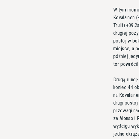
W tym momen
Kovalainen (
Trulli (+39,
drugiej pozy
postój w bo
miejsce, a p
później jed
tor powrócił
Drugą rundę
koniec 44 o
na Kovalaine
drugi postó
przewagi na
za Alonso i 
wyścigu wyko
jedno okrąże