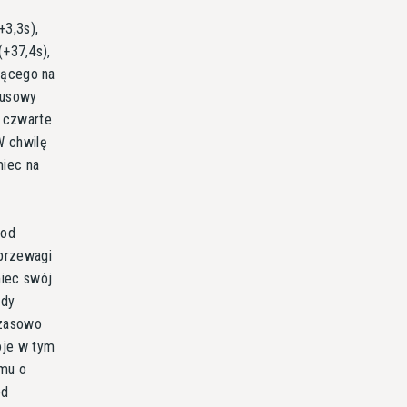
+3,3s),
(+37,4s),
adącego na
musowy
 czwarte
W chwilę
miec na
pod
 przewagi
miec swój
ndy
czasowo
oje w tym
emu o
ed