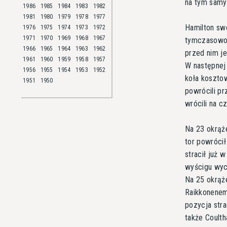
na tym samy
1986
1985
1984
1983
1982
1981
1980
1979
1978
1977
Hamilton swó
1976
1975
1974
1973
1972
1971
1970
1969
1968
1967
tymczasowo 
1966
1965
1964
1963
1962
przed nim je
1961
1960
1959
1958
1957
W następnej
1956
1955
1954
1953
1952
koła kosztow
1951
1950
powrócili p
wrócili na c
Na 23 okrąże
tor powróci
stracił już 
wyścigu wyco
Na 25 okrąże
Raikkonenem 
pozycja str
także Coulth