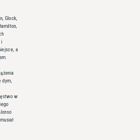
n, Glock,
Hamilton,
ch
 i
iejsce, a
rem.
rążenia
ę dym,
ięstwo w
niego
Alonso
 musiał