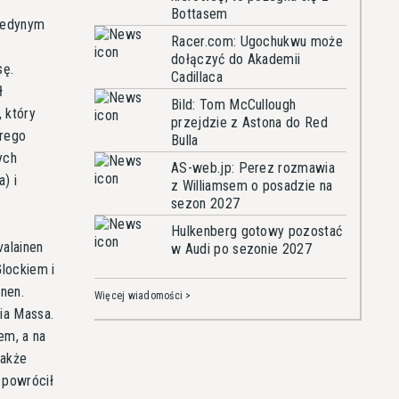
Bottasem
 jedynym
Racer.com: Ugochukwu może
dołączyć do Akademii
sę.
Cadillaca
ł
Bild: Tom McCullough
, który
przejdzie z Astona do Red
órego
Bulla
ych
AS-web.jp: Perez rozmawia
) i
z Williamsem o posadzie na
sezon 2027
Hulkenberg gotowy pozostać
alainen
w Audi po sezonie 2027
Glockiem i
onen.
Więcej wiadomości >
ia Massa.
em, a na
także
 powrócił