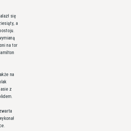
alazł się
esiąty, a
postoju.
 wymianą
ni na tor
amilton
także na
olak
asie z
olidem.
czwarta
wykonał
ce.