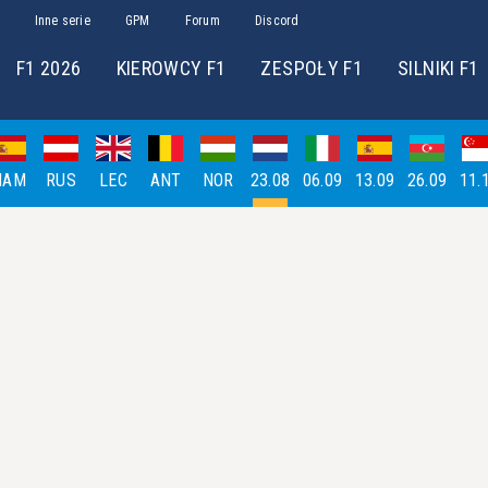
Inne serie
GPM
Forum
Discord
F1 2026
KIEROWCY F1
ZESPOŁY F1
SILNIKI F1
HAM
RUS
LEC
ANT
NOR
23.08
06.09
13.09
26.09
11.