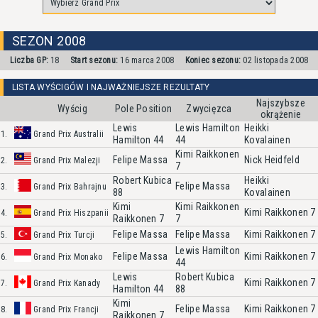
SEZON 2008
Liczba GP:
18
Start sezonu:
16 marca 2008
Koniec sezonu:
02 listopada 2008
LISTA WYŚCIGÓW I NAJWAŻNIEJSZE REZULTATY
Najszybsze
Wyścig
Pole Position
Zwycięzca
okrążenie
Lewis
Lewis Hamilton
Heikki
1.
Grand Prix Australii
Hamilton
44
44
Kovalainen
Kimi Raikkonen
Felipe Massa
Nick Heidfeld
2.
Grand Prix Malezji
7
Robert Kubica
Heikki
Felipe Massa
3.
Grand Prix Bahrajnu
88
Kovalainen
Kimi
Kimi Raikkonen
Kimi Raikkonen
7
4.
Grand Prix Hiszpanii
Raikkonen
7
7
Felipe Massa
Felipe Massa
Kimi Raikkonen
7
5.
Grand Prix Turcji
Lewis Hamilton
Felipe Massa
Kimi Raikkonen
7
6.
Grand Prix Monako
44
Lewis
Robert Kubica
Kimi Raikkonen
7
7.
Grand Prix Kanady
Hamilton
44
88
Kimi
Felipe Massa
Kimi Raikkonen
7
8.
Grand Prix Francji
Raikkonen
7