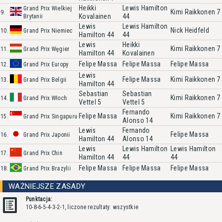
Heikki
Lewis Hamilton
Grand Prix Wielkiej
Kimi Raikkonen
7
9.
Kovalainen
44
Brytanii
Lewis
Lewis Hamilton
Nick Heidfeld
10.
Grand Prix Niemiec
Hamilton
44
44
Lewis
Heikki
Kimi Raikkonen
7
11.
Grand Prix Węgier
Hamilton
44
Kovalainen
Felipe Massa
Felipe Massa
Felipe Massa
12.
Grand Prix Europy
Lewis
Felipe Massa
Kimi Raikkonen
7
13.
Grand Prix Belgii
Hamilton
44
Sebastian
Sebastian
Kimi Raikkonen
7
14.
Grand Prix Włoch
Vettel
5
Vettel
5
Fernando
Felipe Massa
Kimi Raikkonen
7
15.
Grand Prix Singapuru
Alonso
14
Lewis
Fernando
Felipe Massa
16.
Grand Prix Japonii
Hamilton
44
Alonso
14
Lewis
Lewis Hamilton
Lewis Hamilton
17.
Grand Prix Chin
Hamilton
44
44
44
Felipe Massa
Felipe Massa
Felipe Massa
18.
Grand Prix Brazylii
WAŻNIEJSZE ZASADY
Punktacja:
10-8-6-5-4-3-2-1, liczone rezultaty: wszystkie