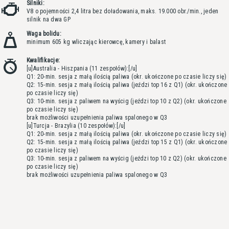
Silniki:
V8 o pojemności 2,4 litra bez doładowania, maks. 19.000 obr./min., jeden
silnik na dwa GP
Waga bolidu:
minimum 605 kg wliczając kierowcę, kamery i balast
Kwalifikacje:
[u]Australia - Hiszpania (11 zespołów):[/u]
Q1: 20-min. sesja z małą ilością paliwa (okr. ukończone po czasie liczy się)
Q2: 15-min. sesja z małą ilością paliwa (jeździ top 16 z Q1) (okr. ukończone
po czasie liczy się)
Q3: 10-min. sesja z paliwem na wyścig (jeździ top 10 z Q2) (okr. ukończone
po czasie liczy się)
brak możliwości uzupełnienia paliwa spalonego w Q3
[u]Turcja - Brazylia (10 zespołów):[/u]
Q1: 20-min. sesja z małą ilością paliwa (okr. ukończone po czasie liczy się)
Q2: 15-min. sesja z małą ilością paliwa (jeździ top 15 z Q1) (okr. ukończone
po czasie liczy się)
Q3: 10-min. sesja z paliwem na wyścig (jeździ top 10 z Q2) (okr. ukończone
po czasie liczy się)
brak możliwości uzupełnienia paliwa spalonego w Q3