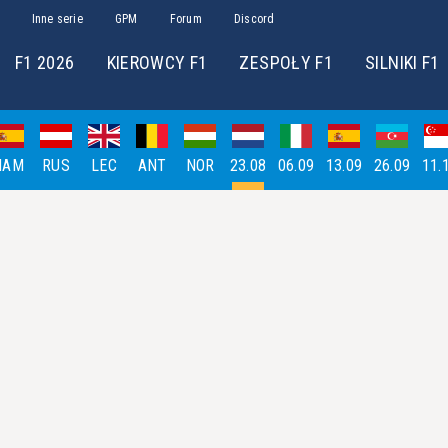
Inne serie
GPM
Forum
Discord
F1 2026
KIEROWCY F1
ZESPOŁY F1
SILNIKI F1
HAM
RUS
LEC
ANT
NOR
23.08
06.09
13.09
26.09
11.