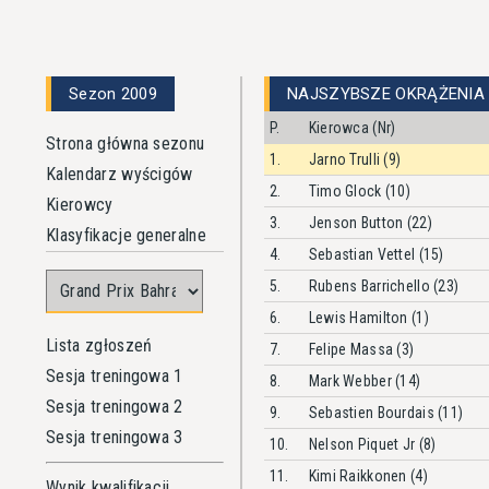
Sezon 2009
NAJSZYBSZE OKRĄŻENIA
P.
Kierowca (Nr)
Strona główna sezonu
1.
Jarno Trulli (9)
Kalendarz wyścigów
2.
Timo Glock (10)
Kierowcy
3.
Jenson Button (22)
Klasyfikacje generalne
4.
Sebastian Vettel (15)
5.
Rubens Barrichello (23)
6.
Lewis Hamilton (1)
Lista zgłoszeń
7.
Felipe Massa (3)
Sesja treningowa 1
8.
Mark Webber (14)
Sesja treningowa 2
9.
Sebastien Bourdais (11)
Sesja treningowa 3
10.
Nelson Piquet Jr (8)
11.
Kimi Raikkonen (4)
Wynik kwalifikacji