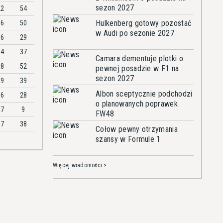
sezon 2027
22
54
Hulkenberg gotowy pozostać
86
50
w Audi po sezonie 2027
16
29
94
37
Camara dementuje plotki o
08
52
pewnej posadzie w F1 na
sezon 2027
29
39
Albon sceptycznie podchodzi
66
28
o planowanych poprawek
57
9
FW48
97
38
Cołow pewny otrzymania
szansy w Formule 1
Więcej wiadomości >