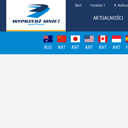
Start
Formuła 1
R. Kubica
AKTUALNOŚCI
RUS
ANT
ANT
ANT
ANT
ANT