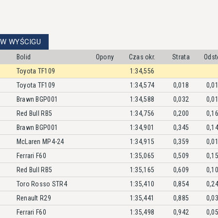
 W WYŚCIGU
Bolid
Opony
Czas okr.
Strata
Odst
Toyota TF109
1:34,556
Toyota TF109
1:34,574
0,018
0,0
Brawn BGP001
1:34,588
0,032
0,0
Red Bull RB5
1:34,756
0,200
0,1
Brawn BGP001
1:34,901
0,345
0,1
McLaren MP4-24
1:34,915
0,359
0,0
Ferrari F60
1:35,065
0,509
0,1
Red Bull RB5
1:35,165
0,609
0,1
Toro Rosso STR4
1:35,410
0,854
0,2
Renault R29
1:35,441
0,885
0,0
Ferrari F60
1:35,498
0,942
0,0