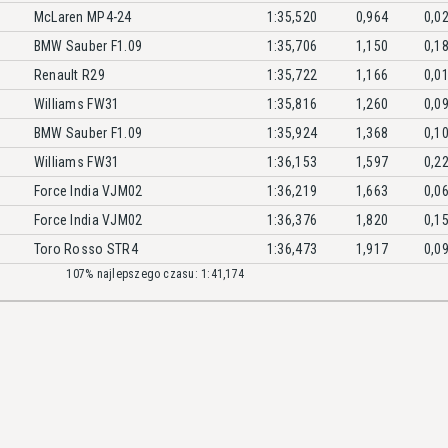
McLaren MP4-24
1:35,520
0,964
0,0
BMW Sauber F1.09
1:35,706
1,150
0,1
Renault R29
1:35,722
1,166
0,0
Williams FW31
1:35,816
1,260
0,0
BMW Sauber F1.09
1:35,924
1,368
0,1
Williams FW31
1:36,153
1,597
0,2
Force India VJM02
1:36,219
1,663
0,0
Force India VJM02
1:36,376
1,820
0,1
Toro Rosso STR4
1:36,473
1,917
0,0
107% najlepszego czasu: 1:41,174