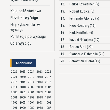
12.
Heikki Kovalainen (2)
Kolejność startowa
13.
Robert Kubica (5)
Rezultat wyścigu
14.
Fernando Alonso (7)
Najszybsze okr. w
15.
Nico Rosberg (16)
wyścigu
16.
Nick Heidfeld (6)
Punktacje po wyścigu
17.
Kazuki Nakajima (17)
Opis wyścigu
18.
Adrian Sutil (20)
19.
Giancarlo Fisichella (21)
20.
Sebastien Buemi (12)
Archiwum
2026
2025
2024
2023
2022
2021
2020
2019
2018
2017
2016
2015
2014
2013
2012
2011
2010
2009
2008
2007
2006
2005
2004
2003
2002
2001
2000
1999
1998
1997
1996
1995
1994
1993
1992
1991
1990
1989
1988
1987