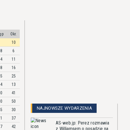
ęp
Okr.
10
18
6
14
11
68
16
45
25
14
13
50
41
00
50
NAJNOWSZE WYDARZENIA
45
30
31
37
AS-web.jp: Perez rozmawia
57
42
z Williamsem o posadzie na