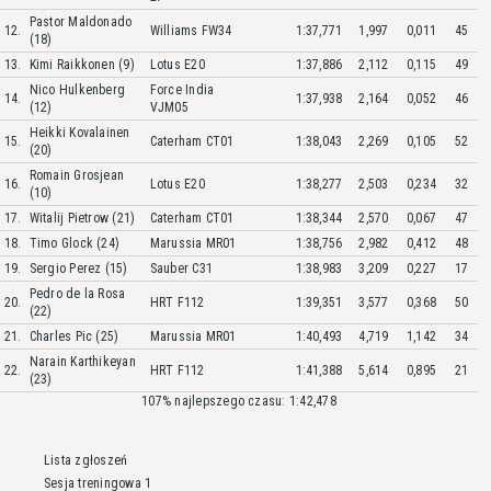
Pastor Maldonado
12.
Williams FW34
1:37,771
1,997
0,011
45
(18)
13.
Kimi Raikkonen (9)
Lotus E20
1:37,886
2,112
0,115
49
Nico Hulkenberg
Force India
14.
1:37,938
2,164
0,052
46
(12)
VJM05
Heikki Kovalainen
15.
Caterham CT01
1:38,043
2,269
0,105
52
(20)
Romain Grosjean
16.
Lotus E20
1:38,277
2,503
0,234
32
(10)
17.
Witalij Pietrow (21)
Caterham CT01
1:38,344
2,570
0,067
47
18.
Timo Glock (24)
Marussia MR01
1:38,756
2,982
0,412
48
19.
Sergio Perez (15)
Sauber C31
1:38,983
3,209
0,227
17
Pedro de la Rosa
20.
HRT F112
1:39,351
3,577
0,368
50
(22)
21.
Charles Pic (25)
Marussia MR01
1:40,493
4,719
1,142
34
Narain Karthikeyan
22.
HRT F112
1:41,388
5,614
0,895
21
(23)
107% najlepszego czasu: 1:42,478
Lista zgłoszeń
Sesja treningowa 1