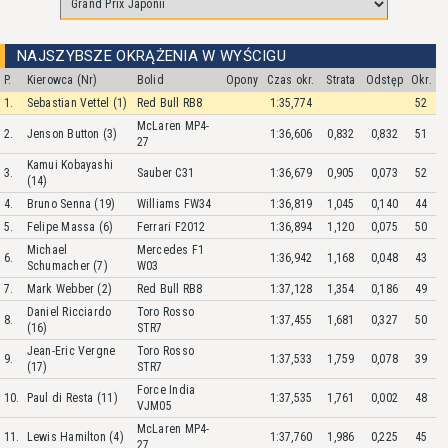
NAJSZYBSZE OKRĄŻENIA W WYŚCIGU
P.
Kierowca (Nr)
Bolid
Opony
Czas okr.
Strata
Odstęp
Okr.
1.
Sebastian Vettel (1)
Red Bull RB8
1:35,774
52
McLaren MP4-
2.
Jenson Button (3)
1:36,606
0,832
0,832
51
27
Kamui Kobayashi
3.
Sauber C31
1:36,679
0,905
0,073
52
(14)
4.
Bruno Senna (19)
Williams FW34
1:36,819
1,045
0,140
44
5.
Felipe Massa (6)
Ferrari F2012
1:36,894
1,120
0,075
50
Michael
Mercedes F1
6.
1:36,942
1,168
0,048
43
Schumacher (7)
W03
7.
Mark Webber (2)
Red Bull RB8
1:37,128
1,354
0,186
49
Daniel Ricciardo
Toro Rosso
8.
1:37,455
1,681
0,327
50
(16)
STR7
Jean-Eric Vergne
Toro Rosso
9.
1:37,533
1,759
0,078
39
(17)
STR7
Force India
10.
Paul di Resta (11)
1:37,535
1,761
0,002
48
VJM05
McLaren MP4-
11.
Lewis Hamilton (4)
1:37,760
1,986
0,225
45
27