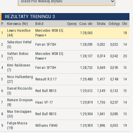
REZULTATY TRENINGU 3
P.
Kierowca (Nr)
Bolid
Opony
Czas okr.
Strata
Odstęp
Okr.
Lewis Hamilton
Mercedes W08 EQ
1
1:28,063
18
(44)
Power+
Sebastian Vettel
2
Ferrari SF70H
1:28,095
0,032
0,032
14
(5)
Valtteri Bottas
Mercedes W08 EQ
3
1:28,137
0,074
0,042
20
(77)
Power+
Kimi Raikkonen
4
Ferrari SF70H
1:28,732
0,669
0,595
15
(7)
Nico Hulkenberg
5
Renault R.S.17
1:29,480
1,417
0,748
14
(27)
Daniel Ricciardo
6
Red Bull RB13
1:29,612
1,549
0,132
15
(3)
Romain Grosjean
7
Haas VF-17
1:29,819
1,756
0,207
14
(8)
Max Verstappen
8
Red Bull RB13
1:29,904
1,841
0,085
13
(33)
Felipe Massa
9
Williams FW40
1:29,959
1,896
0,055
19
(19)