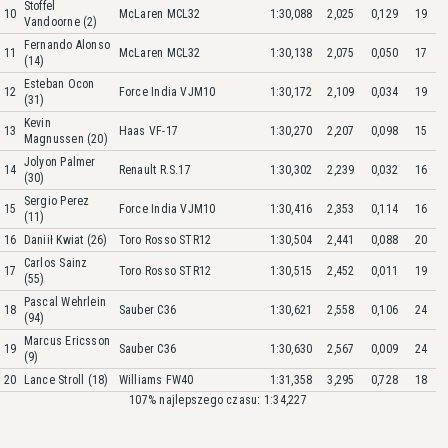
Stoffel
10
McLaren MCL32
1:30,088
2,025
0,129
19
Vandoorne (2)
Fernando Alonso
11
McLaren MCL32
1:30,138
2,075
0,050
17
(14)
Esteban Ocon
12
Force India VJM10
1:30,172
2,109
0,034
19
(31)
Kevin
13
Haas VF-17
1:30,270
2,207
0,098
15
Magnussen (20)
Jolyon Palmer
14
Renault R.S.17
1:30,302
2,239
0,032
16
(30)
Sergio Perez
15
Force India VJM10
1:30,416
2,353
0,114
16
(11)
16
Daniił Kwiat (26)
Toro Rosso STR12
1:30,504
2,441
0,088
20
Carlos Sainz
17
Toro Rosso STR12
1:30,515
2,452
0,011
19
(55)
Pascal Wehrlein
18
Sauber C36
1:30,621
2,558
0,106
24
(94)
Marcus Ericsson
19
Sauber C36
1:30,630
2,567
0,009
24
(9)
20
Lance Stroll (18)
Williams FW40
1:31,358
3,295
0,728
18
107% najlepszego czasu: 1:34,227