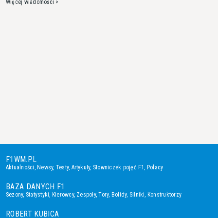
Więcej wiadomości >
F1WM.PL
Aktualności
,
Newsy
,
Testy
,
Artykuły
,
Słowniczek pojęć F1
,
Polacy
BAZA DANYCH F1
Sezony
,
Statystyki
,
Kierowcy
,
Zespoły
,
Tory
,
Bolidy
,
Silniki
,
Konstruktorzy
ROBERT KUBICA