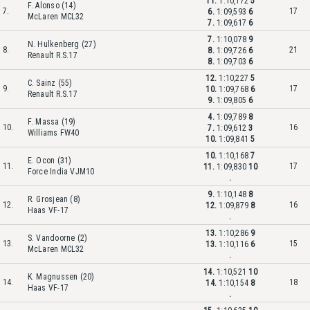
11.
1:10,172
5
F. Alonso (14)
7.
17
6.
1:09,593
6
McLaren MCL32
7.
1:09,617
6
7.
1:10,078
9
N. Hulkenberg (27)
8.
21
8.
1:09,726
6
Renault R.S.17
8.
1:09,703
6
12.
1:10,227
5
C. Sainz (55)
9.
17
10.
1:09,768
6
Renault R.S.17
9.
1:09,805
6
4.
1:09,789
8
F. Massa (19)
10.
16
7.
1:09,612
3
Williams FW40
10.
1:09,841
5
10.
1:10,168
7
E. Ocon (31)
11.
17
11.
1:09,830
10
Force India VJM10
.
9.
1:10,148
8
R. Grosjean (8)
12.
16
12.
1:09,879
8
Haas VF-17
.
13.
1:10,286
9
S. Vandoorne (2)
13.
15
13.
1:10,116
6
McLaren MCL32
.
14.
1:10,521
10
K. Magnussen (20)
14.
18
14.
1:10,154
8
Haas VF-17
.