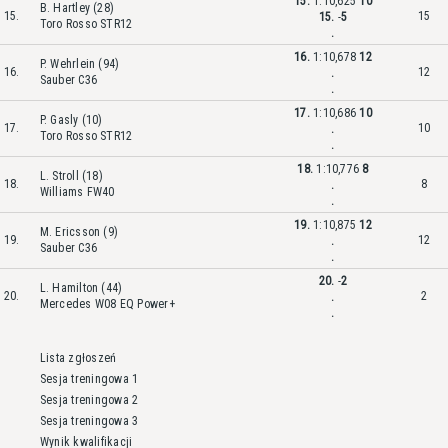
15.
1:10,625
10
B. Hartley (28)
15.
15
15.
-
5
Toro Rosso STR12
.
16.
1:10,678
12
P. Wehrlein (94)
16.
12
.
Sauber C36
.
17.
1:10,686
10
P. Gasly (10)
17.
10
.
Toro Rosso STR12
.
18.
1:10,776
8
L. Stroll (18)
18.
8
.
Williams FW40
.
19.
1:10,875
12
M. Ericsson (9)
19.
12
.
Sauber C36
.
20.
-
2
L. Hamilton (44)
20.
2
.
Mercedes W08 EQ Power+
.
Lista zgłoszeń
Sesja treningowa 1
Sesja treningowa 2
Sesja treningowa 3
Wynik kwalifikacji