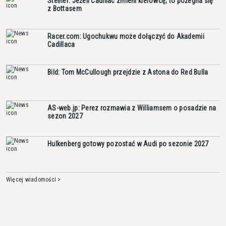
Steiner: Jeżeli Cadillac zmieni kierowcę, to pożegna się
z Bottasem
Racer.com: Ugochukwu może dołączyć do Akademii
Cadillaca
Bild: Tom McCullough przejdzie z Astona do Red Bulla
AS-web.jp: Perez rozmawia z Williamsem o posadzie na
sezon 2027
Hulkenberg gotowy pozostać w Audi po sezonie 2027
Więcej wiadomości >