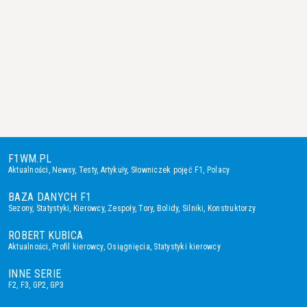
F1WM.PL
Aktualności
,
Newsy
,
Testy
,
Artykuły
,
Słowniczek pojęć F1
,
Polacy
BAZA DANYCH F1
Sezony
,
Statystyki
,
Kierowcy
,
Zespoły
,
Tory
,
Bolidy
,
Silniki
,
Konstruktorzy
ROBERT KUBICA
Aktualności
,
Profil kierowcy
,
Osiągnięcia
,
Statystyki kierowcy
INNE SERIE
F2
,
F3
,
GP2
,
GP3