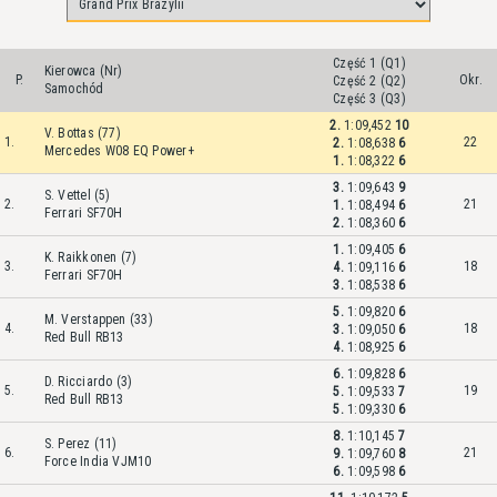
Część 1 (Q1)
Kierowca (Nr)
P.
Okr.
Część 2 (Q2)
Samochód
Część 3 (Q3)
2.
1:09,452
10
V. Bottas (77)
1.
22
2.
1:08,638
6
Mercedes W08 EQ Power+
1.
1:08,322
6
3.
1:09,643
9
S. Vettel (5)
2.
21
1.
1:08,494
6
Ferrari SF70H
2.
1:08,360
6
1.
1:09,405
6
K. Raikkonen (7)
3.
18
4.
1:09,116
6
Ferrari SF70H
3.
1:08,538
6
5.
1:09,820
6
M. Verstappen (33)
4.
18
3.
1:09,050
6
Red Bull RB13
4.
1:08,925
6
6.
1:09,828
6
D. Ricciardo (3)
5.
19
5.
1:09,533
7
Red Bull RB13
5.
1:09,330
6
8.
1:10,145
7
S. Perez (11)
6.
21
9.
1:09,760
8
Force India VJM10
6.
1:09,598
6