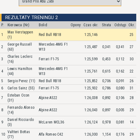
REZULTATY TRENINGU 2
P.
Kierowca (Nr)
Bolid
Opony
Czas okr.
Strata
Odstęp
Okr.
Max Verstappen
1
Red Bull RB18
1:25,146
25
(1)
George Russell
Mercedes-AMG F1
2
1:25,487
0,341
0,341
27
(63)
W13
Charles Leclerc
3
Ferrari F1-75
1:25,599
0,453
0,112
30
(16)
Lewis Hamilton
Mercedes-AMG F1
4
1:25,761
0,615
0,162
22
(44)
W13
5
Sergio Perez (11)
Red Bull RB18
1:25,852
0,706
0,091
26
6
Carlos Sainz (55)
Ferrari F1-75
1:25,932
0,786
0,080
31
Esteban Ocon
7
Alpine A522
1:26,038
0,892
0,106
28
(31)
Fernando Alonso
8
Alpine A522
1:26,043
0,897
0,005
29
(14)
Daniel Ricciardo
9
McLaren MCL36
1:26,124
0,978
0,081
14
(3)
Valtteri Bottas
10
Alfa Romeo C42
1:26,300
1,154
0,176
29
(77)