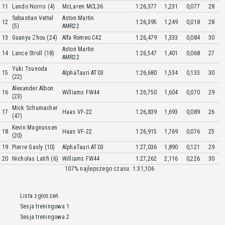
11
Lando Norris (4)
McLaren MCL36
1:26,377
1,231
0,077
28
Sebastian Vettel
Aston Martin
12
1:26,395
1,249
0,018
28
(5)
AMR22
13
Guanyu Zhou (24)
Alfa Romeo C42
1:26,479
1,333
0,084
30
Aston Martin
14
Lance Stroll (18)
1:26,547
1,401
0,068
27
AMR22
Yuki Tsunoda
15
AlphaTauri AT03
1:26,680
1,534
0,133
30
(22)
Alexander Albon
16
Williams FW44
1:26,750
1,604
0,070
29
(23)
Mick Schumacher
17
Haas VF-22
1:26,839
1,693
0,089
26
(47)
Kevin Magnussen
18
Haas VF-22
1:26,915
1,769
0,076
25
(20)
19
Pierre Gasly (10)
AlphaTauri AT03
1:27,036
1,890
0,121
29
20
Nicholas Latifi (6)
Williams FW44
1:27,262
2,116
0,226
30
107% najlepszego czasu: 1:31,106
Lista zgłoszeń
Sesja treningowa 1
Sesja treningowa 2