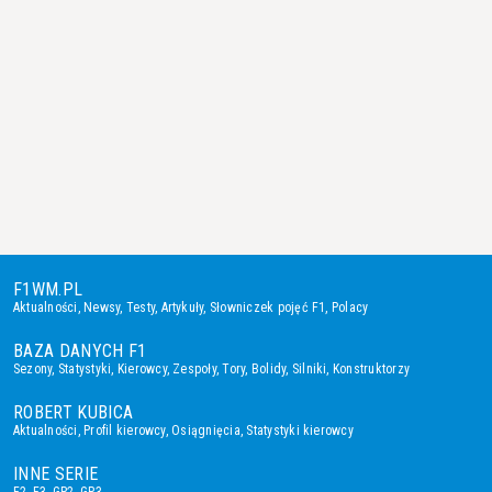
F1WM.PL
Aktualności
,
Newsy
,
Testy
,
Artykuły
,
Słowniczek pojęć F1
,
Polacy
BAZA DANYCH F1
Sezony
,
Statystyki
,
Kierowcy
,
Zespoły
,
Tory
,
Bolidy
,
Silniki
,
Konstruktorzy
ROBERT KUBICA
Aktualności
,
Profil kierowcy
,
Osiągnięcia
,
Statystyki kierowcy
INNE SERIE
F2
,
F3
,
GP2
,
GP3