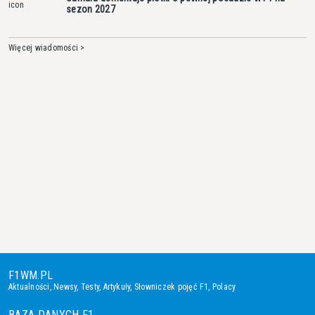
sezon 2027
Więcej wiadomości >
F1WM.PL
Aktualności
,
Newsy
,
Testy
,
Artykuły
,
Słowniczek pojęć F1
,
Polacy
BAZA DANYCH F1