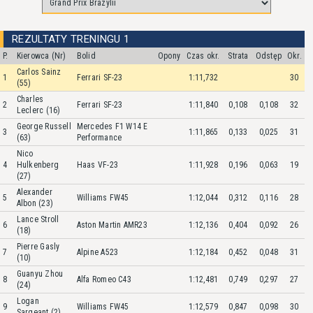
REZULTATY TRENINGU 1
P.
Kierowca (Nr)
Bolid
Opony
Czas okr.
Strata
Odstęp
Okr.
Carlos Sainz
1
Ferrari SF-23
1:11,732
30
(55)
Charles
2
Ferrari SF-23
1:11,840
0,108
0,108
32
Leclerc (16)
George Russell
Mercedes F1 W14 E
3
1:11,865
0,133
0,025
31
(63)
Performance
Nico
4
Hulkenberg
Haas VF-23
1:11,928
0,196
0,063
19
(27)
Alexander
5
Williams FW45
1:12,044
0,312
0,116
28
Albon (23)
Lance Stroll
6
Aston Martin AMR23
1:12,136
0,404
0,092
26
(18)
Pierre Gasly
7
Alpine A523
1:12,184
0,452
0,048
31
(10)
Guanyu Zhou
8
Alfa Romeo C43
1:12,481
0,749
0,297
27
(24)
Logan
9
Williams FW45
1:12,579
0,847
0,098
30
Sargeant (2)