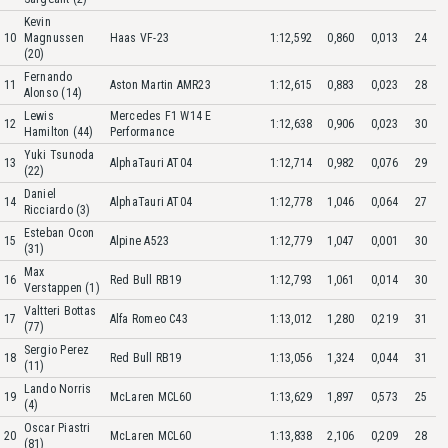
Kevin
10
Magnussen
Haas VF-23
1:12,592
0,860
0,013
24
(20)
Fernando
11
Aston Martin AMR23
1:12,615
0,883
0,023
28
Alonso (14)
Lewis
Mercedes F1 W14 E
12
1:12,638
0,906
0,023
30
Hamilton (44)
Performance
Yuki Tsunoda
13
AlphaTauri AT04
1:12,714
0,982
0,076
29
(22)
Daniel
14
AlphaTauri AT04
1:12,778
1,046
0,064
27
Ricciardo (3)
Esteban Ocon
15
Alpine A523
1:12,779
1,047
0,001
30
(31)
Max
16
Red Bull RB19
1:12,793
1,061
0,014
30
Verstappen (1)
Valtteri Bottas
17
Alfa Romeo C43
1:13,012
1,280
0,219
31
(77)
Sergio Perez
18
Red Bull RB19
1:13,056
1,324
0,044
31
(11)
Lando Norris
19
McLaren MCL60
1:13,629
1,897
0,573
25
(4)
Oscar Piastri
20
McLaren MCL60
1:13,838
2,106
0,209
28
(81)