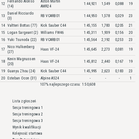
Fernando Alonso
Aston Martin
12
1:44,921
1,549
0,088
19
(14)
AMR24
Daniel Ricciardo
13
RB VCARB01
1:44,950
1,578
0,029
23
(3)
14
Valtteri Bottas (77)
Kick Sauber C44
1:45,155
1,783
0,205
21
15
Logan Sargeant (2)
Williams FW46
1:45,311
1,939
0,156
20
16
Yuki Tsunoda (22)
RB VCARB01
1:45,564
2,192
0,253
23
Nico Hulkenberg
17
Haas VF-24
1:45,645
2,273
0,081
19
(27)
Kevin Magnussen
18
Haas VF-24
1:45,812
2,440
0,167
19
(20)
19
Guanyu Zhou (24)
Kick Sauber C44
1:45,995
2,623
0,183
23
20
Esteban Ocon (31)
Alpine A524
-
-
-
1
107% najlepszego czasu: 1:50,608
Lista zgłoszeń
Sesja treningowa 1
Sesja treningowa 2
Sesja treningowa 3
Wynik kwalifikacji
Kolejność startowa