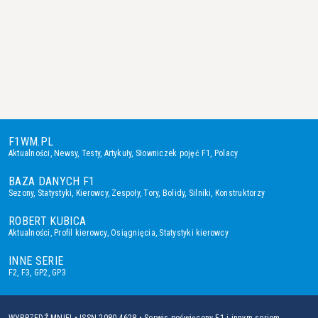
F1WM.PL
Aktualności
,
Newsy
,
Testy
,
Artykuły
,
Słowniczek pojęć F1
,
Polacy
BAZA DANYCH F1
Sezony
,
Statystyki
,
Kierowcy
,
Zespoły
,
Tory
,
Bolidy
,
Silniki
,
Konstruktorzy
ROBERT KUBICA
Aktualności
,
Profil kierowcy
,
Osiągnięcia
,
Statystyki kierowcy
INNE SERIE
F2
,
F3
,
GP2
,
GP3
WYPRZEDŹ MNIE! • ISSN 2080-4628 • Serwis poświęcony F1 i innym seriom