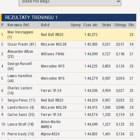
REZULTATY TRENINGU 1
P.
Kierowca (Nr)
Bolid
Opony
Czas okr.
Strata
Odstęp
Okr.
Max Verstappen
1
Red Bull RB20
1:43,372
23
(1)
2
Oscar Piastri (81)
McLaren MCL38
1:43,903
0,531
0,531
24
Alexander Albon
3
Williams FW46
1:44,099
0,727
0,196
21
(23)
George Russell
4
Mercedes W15
1:44,225
0,853
0,126
23
(63)
Lewis Hamilton
5
Mercedes W15
1:44,279
0,907
0,054
21
(44)
Charles Leclerc
6
Ferrari SF-24
1:44,306
0,934
0,027
25
(16)
7
Sergio Perez (11)
Red Bull RB20
1:44,329
0,957
0,023
22
8
Lando Norris (4)
McLaren MCL38
1:44,415
1,043
0,086
24
9
Carlos Sainz (55)
Ferrari SF-24
1:44,574
1,202
0,159
24
Aston Martin
10
Lance Stroll (18)
1:44,699
1,327
0,125
20
AMR24
11
Pierre Gasly (10)
Alpine A524
1:44,833
1,461
0,134
22