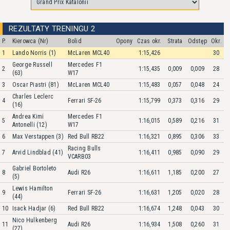
REZULTATY TRENINGU 2
P.
Kierowca (Nr)
Bolid
Opony
Czas okr.
Strata
Odstęp
Okr.
1
Lando Norris (1)
McLaren MCL40
1:15,426
30
George Russell
Mercedes F1
2
1:15,435
0,009
0,009
28
(63)
W17
3
Oscar Piastri (81)
McLaren MCL40
1:15,483
0,057
0,048
24
Charles Leclerc
4
Ferrari SF-26
1:15,799
0,373
0,316
29
(16)
Andrea Kimi
Mercedes F1
5
1:16,015
0,589
0,216
31
Antonelli (12)
W17
6
Max Verstappen (3)
Red Bull RB22
1:16,321
0,895
0,306
33
Racing Bulls
7
Arvid Lindblad (41)
1:16,411
0,985
0,090
29
VCARB03
Gabriel Bortoleto
8
Audi R26
1:16,611
1,185
0,200
27
(5)
Lewis Hamilton
9
Ferrari SF-26
1:16,631
1,205
0,020
28
(44)
10
Isack Hadjar (6)
Red Bull RB22
1:16,674
1,248
0,043
30
Nico Hulkenberg
11
Audi R26
1:16,934
1,508
0,260
31
(27)