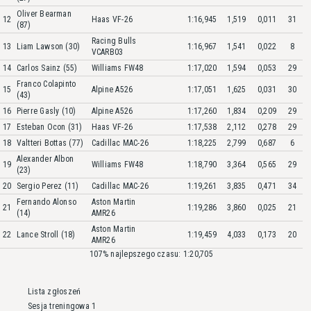
Oliver Bearman
12
Haas VF-26
1:16,945
1,519
0,011
31
(87)
Racing Bulls
13
Liam Lawson (30)
1:16,967
1,541
0,022
8
VCARB03
14
Carlos Sainz (55)
Williams FW48
1:17,020
1,594
0,053
29
Franco Colapinto
15
Alpine A526
1:17,051
1,625
0,031
30
(43)
16
Pierre Gasly (10)
Alpine A526
1:17,260
1,834
0,209
29
17
Esteban Ocon (31)
Haas VF-26
1:17,538
2,112
0,278
29
18
Valtteri Bottas (77)
Cadillac MAC-26
1:18,225
2,799
0,687
6
Alexander Albon
19
Williams FW48
1:18,790
3,364
0,565
29
(23)
20
Sergio Perez (11)
Cadillac MAC-26
1:19,261
3,835
0,471
34
Fernando Alonso
Aston Martin
21
1:19,286
3,860
0,025
21
(14)
AMR26
Aston Martin
22
Lance Stroll (18)
1:19,459
4,033
0,173
20
AMR26
107% najlepszego czasu: 1:20,705
Lista zgłoszeń
Sesja treningowa 1