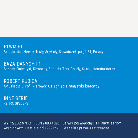
F1WM.PL
Aktualności
,
Newsy
,
Testy
,
Artykuły
,
Słowniczek pojęć F1
,
Polacy
BAZA DANYCH F1
Sezony
,
Statystyki
,
Kierowcy
,
Zespoły
,
Tory
,
Bolidy
,
Silniki
,
Konstruktorzy
ROBERT KUBICA
Aktualności
,
Profil kierowcy
,
Osiągnięcia
,
Statystyki kierowcy
INNE SERIE
F2
,
F3
,
GP2
,
GP3
WYPRZEDŹ MNIE! • ISSN 2080-4628 • Serwis poświęcony F1 i innym seriom
wyścigowym • Istnieje od 1999 roku • Wszelkie prawa zastrzeżone