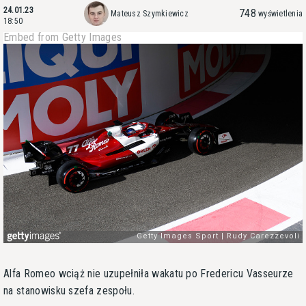
24.01.23
748
Mateusz Szymkiewicz
wyświetlenia
18:50
Embed from Getty Images
Alfa Romeo wciąż nie uzupełniła wakatu po Fredericu Vasseurze
na stanowisku szefa zespołu.