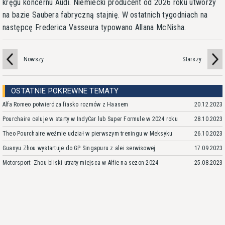
kręgu koncernu Audi. Niemiecki producent od 2026 roku utworzy
na bazie Saubera fabryczną stajnię. W ostatnich tygodniach na
następcę Frederica Vasseura typowano Allana McNisha.
Nowszy
Starszy
OSTATNIE POKREWNE TEMATY
Alfa Romeo potwierdza fiasko rozmów z Haasem
20.12.2023
Pourchaire celuje w starty w IndyCar lub Super Formule w 2024 roku
28.10.2023
Theo Pourchaire weźmie udział w pierwszym treningu w Meksyku
26.10.2023
Guanyu Zhou wystartuje do GP Singapuru z alei serwisowej
17.09.2023
Motorsport: Zhou bliski utraty miejsca w Alfie na sezon 2024
25.08.2023