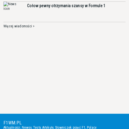
Cołow pewny otrzymania szansy w Formule 1
Więcej wiadomości >
F1WM.PL
Aktualności
,
Newsy
,
Testy
,
Artykuły
,
Słowniczek pojęć F1
,
Polacy