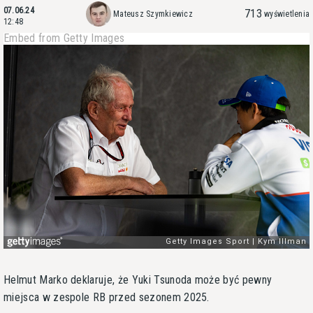
07.06.24
713
Mateusz Szymkiewicz
wyświetlenia
12:48
Embed from Getty Images
Helmut Marko deklaruje, że Yuki Tsunoda może być pewny
miejsca w zespole RB przed sezonem 2025.