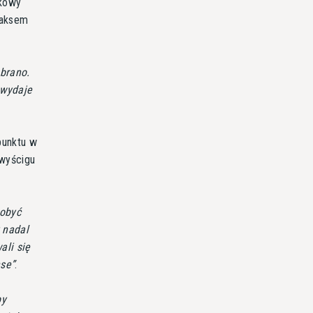
tkowy
Maksem
ebrano.
 wydaje
punktu w
 wyścigu
dobyć
 nadal
ali się
nse
.
by