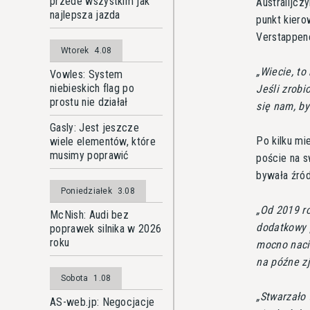
przede wszystkim jak
Australijcz
najlepsza jazda
punkt kiero
Verstappen
Wtorek
4.08
Wiecie, to
Vowles: System
niebieskich flag po
Jeśli zrobi
prostu nie działał
się nam, by
Gasly: Jest jeszcze
Po kilku mi
wiele elementów, które
musimy poprawić
poście na s
bywała źr
Poniedziałek
3.08
Od 2019 ro
McNish: Audi bez
dodatkowy 
poprawek silnika w 2026
roku
mocno nacis
na późne zj
Sobota
1.08
Stwarzało 
AS-web.jp: Negocjacje