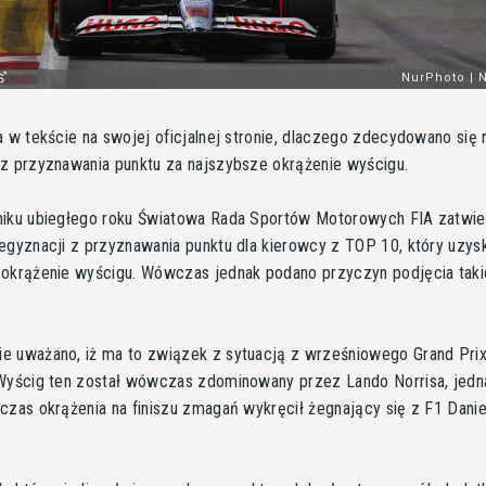
a w tekście na swojej oficjalnej stronie, dlaczego zdecydowano się 
z przyznawania punktu za najszybsze okrążenie wyścigu.
niku ubiegłego roku Światowa Rada Sportów Motorowych FIA zatwie
egyznacji z przyznawania punktu dla kierowcy z TOP 10, który uzys
 okrążenie wyścigu. Wówczas jednak podano przyczyn podjęcia taki
e uważano, iż ma to związek z sytuacją z wrześniowego Grand Pri
 Wyścig ten został wówczas zdominowany przez Lando Norrisa, jedn
czas okrążenia na finiszu zmagań wykręcił żegnający się z F1 Danie