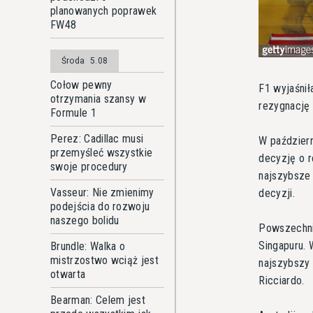
planowanych poprawek
FW48
Środa
5.08
Cołow pewny
F1 wyjaśnił
otrzymania szansy w
rezygnację 
Formule 1
Perez: Cadillac musi
W paździer
przemyśleć wszystkie
decyzję o r
swoje procedury
najszybsze
Vasseur: Nie zmienimy
decyzji.
podejścia do rozwoju
naszego bolidu
Powszechni
Singapuru.
Brundle: Walka o
mistrzostwo wciąż jest
najszybszy 
otwarta
Ricciardo.
Bearman: Celem jest