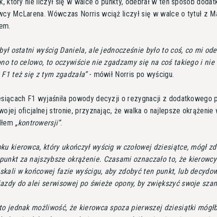
yk, który nie liczył się w walce o punkty, odebrał w ten sposób doda
wcy McLarena. Wówczas Norris wciąż liczył się w walce o tytuł z 
em.
 był ostatni wyścig Daniela, ale jednocześnie było to coś, co mi od
ono to celowo, to oczywiście nie zgadzamy się na coś takiego i nie
 F1 też się z tym zgadzała
- mówił Norris po wyścigu.
esiącach F1 wyjaśniła powody decyzji o rezygnacji z dodatkowego 
wojej oficjalnej stronie, przyznając, że walka o najlepsze okrążenie
ódłem
kontrowersji
.
ku kierowca, który ukończył wyścig w czołowej dziesiątce, mógł z
punkt za najszybsze okrążenie. Czasami oznaczało to, że kierowcy
kali w końcowej fazie wyścigu, aby zdobyć ten punkt, lub decydow
azdy do alei serwisowej po świeże opony, by zwiększyć swoje sza
to jednak możliwość, że kierowca spoza pierwszej dziesiątki mógł