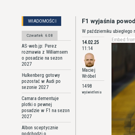
F1 wyjaśnia powod
WIADOMOŚCI
W październiku ubiegłego 
Czwartek
6.08
Embed from
14.02.25
AS-web.jp: Perez
11:14
rozmawia z Williamsem
o posadzie na sezon
2027
Maciej
Hulkenberg gotowy
Wróbel
pozostać w Audi po
1498
sezonie 2027
wyświetlenia
Camara dementuje
plotki o pewnej
posadzie w F1 na sezon
2027
Albon sceptycznie
podchodzi o