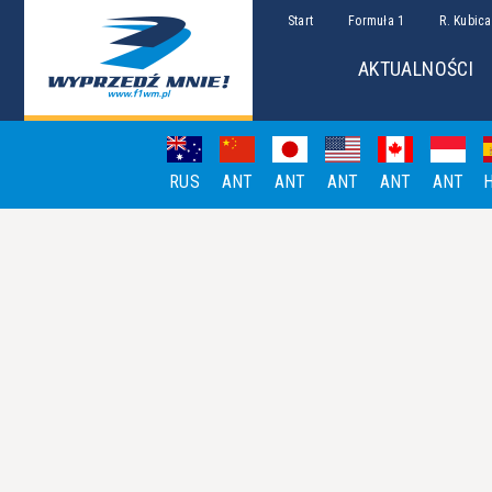
Start
Formuła 1
R. Kubica
AKTUALNOŚCI
RUS
ANT
ANT
ANT
ANT
ANT