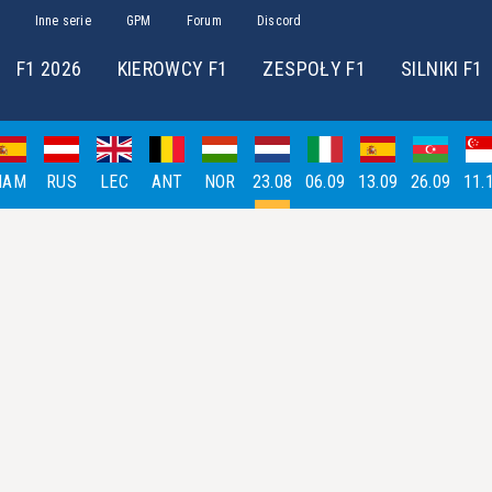
Inne serie
GPM
Forum
Discord
F1 2026
KIEROWCY F1
ZESPOŁY F1
SILNIKI F1
HAM
RUS
LEC
ANT
NOR
23.08
06.09
13.09
26.09
11.