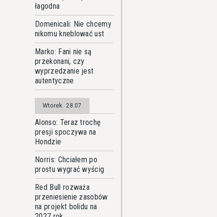
łagodna
Domenicali: Nie chcemy
nikomu kneblować ust
Marko: Fani nie są
przekonani, czy
wyprzedzanie jest
autentyczne
Wtorek
28.07
Alonso: Teraz trochę
presji spoczywa na
Hondzie
Norris: Chciałem po
prostu wygrać wyścig
Red Bull rozważa
przeniesienie zasobów
na projekt bolidu na
2027 rok