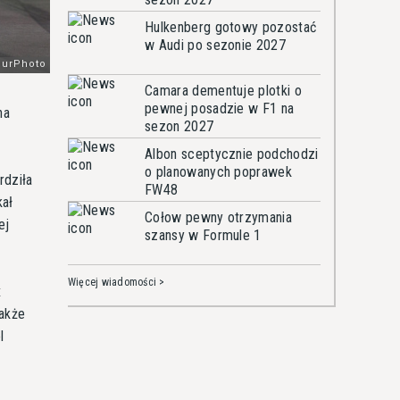
Hulkenberg gotowy pozostać
w Audi po sezonie 2027
Camara dementuje plotki o
pewnej posadzie w F1 na
na
sezon 2027
Albon sceptycznie podchodzi
o planowanych poprawek
rdziła
FW48
kał
Cołow pewny otrzymania
ej
szansy w Formule 1
Więcej wiadomości >
x
akże
l