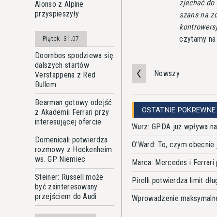
zjechać do
Alonso z Alpine
przyspieszyły
szans na zd
kontrowersj
czytamy na 
Piątek
31.07
Doornbos spodziewa się
dalszych startów
Nowszy
Verstappena z Red
Bullem
Bearman gotowy odejść
OSTATNIE POKREWNE
z Akademii Ferrari przy
interesującej ofercie
Wurz: GPDA już wpływa na
Domenicali potwierdza
O'Ward: To, czym obecnie 
rozmowy z Hockenheim
ws. GP Niemiec
Marca: Mercedes i Ferrar
Steiner: Russell może
Pirelli potwierdza limit dł
być zainteresowany
przejściem do Audi
Wprowadzenie maksymalnej