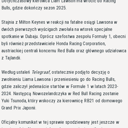
Dotychczasowy kierowca Liam Lawson ma wrócić do Racing
Bulls, gdzie dokończy sezon 2025.
Stajnia z Milton Keynes w reakcji na fatalne osiągi Lawsona w
dwóch pierwszych wyścigach zwołała na wtorek specjalne
spotkanie w Dubaju. Oprócz szefostwa zespołu Formuły 1, obecni
byli również przedstawiciele Honda Racing Corporation,
austriackiej centrali koncernu Red Bulla oraz głównego udziałowca
z Tajlandii.
Według ustaleń
Telegraaf
, ostatecznie podjęto decyzję o
zwolnieniu Liama Lawsona i przeniesieniu go do Racing Bulls,
gdzie zaliczył jedenaście startów w Formule 1 w latach 2023-
2024. Następcą Nowozelandczyka w Red Bull Racing zostanie
Yuki Tsunoda, który wskoczy za kierownicę RB21 od domowego
Grand Prix Japonii.
Oficjalny komunikat w tej sprawie spodziewany jest jeszcze w