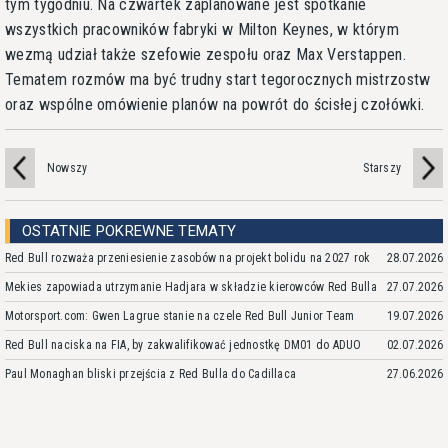
tym tygodniu. Na czwartek zaplanowane jest spotkanie
wszystkich pracowników fabryki w Milton Keynes, w którym
wezmą udział także szefowie zespołu oraz Max Verstappen.
Tematem rozmów ma być trudny start tegorocznych mistrzostw
oraz wspólne omówienie planów na powrót do ścisłej czołówki.
Nowszy
Starszy
OSTATNIE POKREWNE TEMATY
Red Bull rozważa przeniesienie zasobów na projekt bolidu na 2027 rok
28.07.2026
Mekies zapowiada utrzymanie Hadjara w składzie kierowców Red Bulla
27.07.2026
Motorsport.com: Gwen Lagrue stanie na czele Red Bull Junior Team
19.07.2026
Red Bull naciska na FIA, by zakwalifikować jednostkę DM01 do ADUO
02.07.2026
Paul Monaghan bliski przejścia z Red Bulla do Cadillaca
27.06.2026