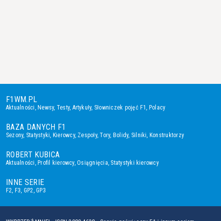
F1WM.PL
Aktualności
,
Newsy
,
Testy
,
Artykuły
,
Słowniczek pojęć F1
,
Polacy
BAZA DANYCH F1
Sezony
,
Statystyki
,
Kierowcy
,
Zespoły
,
Tory
,
Bolidy
,
Silniki
,
Konstruktorzy
ROBERT KUBICA
Aktualności
,
Profil kierowcy
,
Osiągnięcia
,
Statystyki kierowcy
INNE SERIE
F2
,
F3
,
GP2
,
GP3