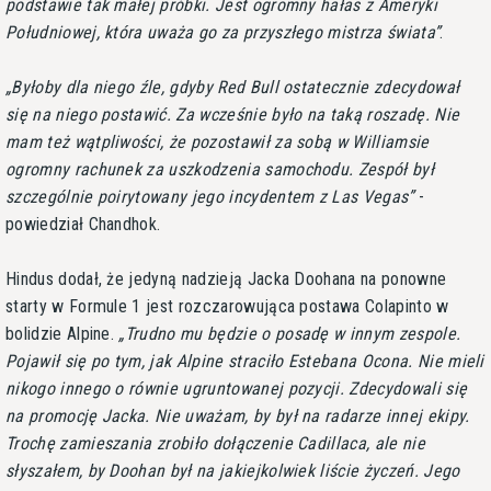
podstawie tak małej próbki. Jest ogromny hałas z Ameryki
Południowej, która uważa go za przyszłego mistrza świata
.
Byłoby dla niego źle, gdyby Red Bull ostatecznie zdecydował
się na niego postawić. Za wcześnie było na taką roszadę. Nie
mam też wątpliwości, że pozostawił za sobą w Williamsie
ogromny rachunek za uszkodzenia samochodu. Zespół był
szczególnie poirytowany jego incydentem z Las Vegas
-
powiedział Chandhok.
Hindus dodał, że jedyną nadzieją Jacka Doohana na ponowne
starty w Formule 1 jest rozczarowująca postawa Colapinto w
bolidzie Alpine.
Trudno mu będzie o posadę w innym zespole.
Pojawił się po tym, jak Alpine straciło Estebana Ocona. Nie mieli
nikogo innego o równie ugruntowanej pozycji. Zdecydowali się
na promocję Jacka. Nie uważam, by był na radarze innej ekipy.
Trochę zamieszania zrobiło dołączenie Cadillaca, ale nie
słyszałem, by Doohan był na jakiejkolwiek liście życzeń. Jego