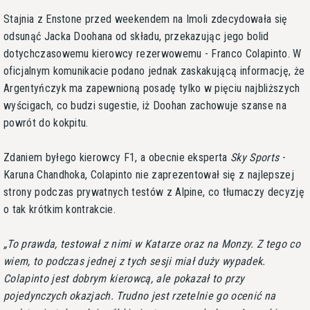
Stajnia z Enstone przed weekendem na Imoli zdecydowała się
odsunąć Jacka Doohana od składu, przekazując jego bolid
dotychczasowemu kierowcy rezerwowemu - Franco Colapinto. W
oficjalnym komunikacie podano jednak zaskakującą informację, że
Argentyńczyk ma zapewnioną posadę tylko w pięciu najbliższych
wyścigach, co budzi sugestie, iż Doohan zachowuje szanse na
powrót do kokpitu.
Zdaniem byłego kierowcy F1, a obecnie eksperta
Sky Sports
-
Karuna Chandhoka, Colapinto nie zaprezentował się z najlepszej
strony podczas prywatnych testów z Alpine, co tłumaczy decyzję
o tak krótkim kontrakcie.
To prawda, testował z nimi w Katarze oraz na Monzy. Z tego co
wiem, to podczas jednej z tych sesji miał duży wypadek.
Colapinto jest dobrym kierowcą, ale pokazał to przy
pojedynczych okazjach. Trudno jest rzetelnie go ocenić na