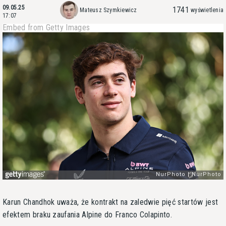
09.05.25
1741
Mateusz Szymkiewicz
wyświetlenia
17:07
Embed from Getty Images
Karun Chandhok uważa, że kontrakt na zaledwie pięć startów jest
efektem braku zaufania Alpine do Franco Colapinto.