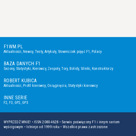
F1WM.PL
Aktualności
,
Newsy
,
Testy
,
Artykuły
,
Słowniczek pojęć F1
,
Polacy
BAZA DANYCH F1
Sezony
,
Statystyki
,
Kierowcy
,
Zespoły
,
Tory
,
Bolidy
,
Silniki
,
Konstruktorzy
ROBERT KUBICA
Aktualności
,
Profil kierowcy
,
Osiągnięcia
,
Statystyki kierowcy
INNE SERIE
F2
,
F3
,
GP2
,
GP3
WYPRZEDŹ MNIE! • ISSN 2080-4628 • Serwis poświęcony F1 i innym seriom
wyścigowym • Istnieje od 1999 roku • Wszelkie prawa zastrzeżone