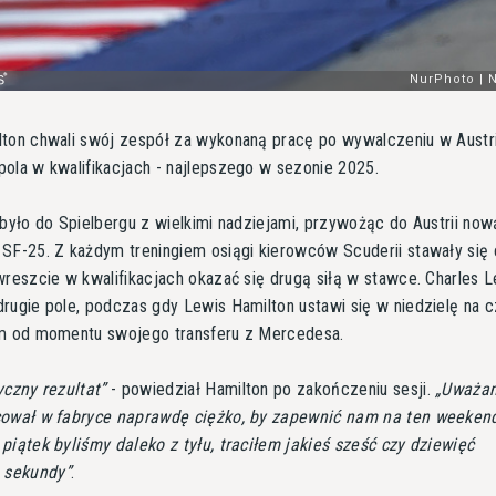
ton chwali swój zespół za wykonaną pracę po wywalczeniu w Austri
ola w kwalifikacjach - najlepszego w sezonie 2025.
ybyło do Spielbergu z wielkimi nadziejami, przywożąc do Austrii now
SF-25. Z każdym treningiem osiągi kierowców Scuderii stawały się
wreszcie w kwalifikacjach okazać się drugą siłą w stawce. Charles L
rugie pole, podczas gdy Lewis Hamilton ustawi się w niedzielę na 
ym od momentu swojego transferu z Mercedesa.
yczny rezultat
- powiedział Hamilton po zakończeniu sesji.
Uważam
cował w fabryce naprawdę ciężko, by zapewnić nam na ten weeken
piątek byliśmy daleko z tyłu, traciłem jakieś sześć czy dziewięć
h sekundy
.