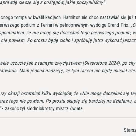
naprawdę cieszę się z postępów, jakie poczyniliśmy
.
ego tempa w kwalifikacjach, Hamilton nie chce nastawiać się już 
ierwszego podium z Ferrari w pełnoprawnym wyścigu Grand Prix.
C
pominałem, że nie mogę się doczekać tego pierwszego podium, w
nie powiem. Po prostu będę cicho i spróbuję jutro wykonać jeszcz
takie uczucie jak z tamtym zwycięstwem [Silverstone 2024], po ch
ekiwania. Mam jednak nadzieję, że tym razem nie będę musiał cze
zy okazji ostatnich kilku wyścigów, że «Nie mogę doczekać się te
raz tego nie powiem. Po prostu skupię się bardziej na działaniu, a
- zakończył siedmiokrotny mistrz świata.
Stars