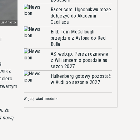
Racer.com: Ugochukwu może
dołączyć do Akademii
Cadillaca
Bild: Tom McCullough
przejdzie z Astona do Red
i
Bulla
AS-web.jp: Perez rozmawia
z Williamsem o posadzie na
ą
sezon 2027
 coraz
Hulkenberg gotowy pozostać
eclerc
w Audi po sezonie 2027
czwartym
Więcej wiadomości >
, że
d nową