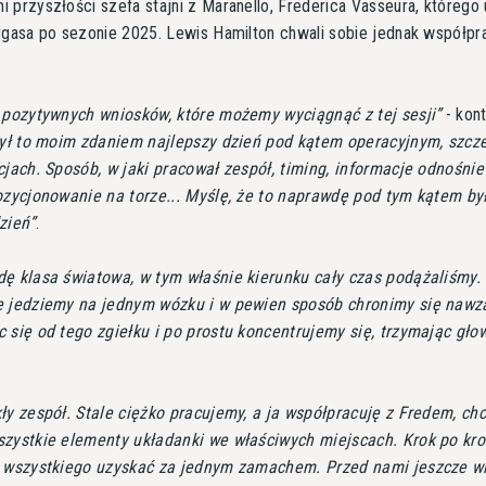
 przyszłości szefa stajni z Maranello, Frederica Vasseura, któreg
ygasa po sezonie 2025. Lewis Hamilton chwali sobie jednak współpr
 pozytywnych wniosków, które możemy wyciągnąć z tej sesji
- kon
ył to moim zdaniem najlepszy dzień pod kątem operacyjnym, szcz
cjach. Sposób, w jaki pracował zespół, timing, informacje odnośnie
ozycjonowanie na torze... Myślę, że to naprawdę pod tym kątem by
zień
.
ę klasa światowa, w tym właśnie kierunku cały czas podążaliśmy.
e jedziemy na jednym wózku i w pewien sposób chronimy się nawz
 się od tego zgiełku i po prostu koncentrujemy się, trzymając gło
ły zespół. Stale ciężko pracujemy, a ja współpracuję z Fredem, ch
szystkie elementy układanki we właściwych miejscach. Krok po kro
o wszystkiego uzyskać za jednym zamachem. Przed nami jeszcze w