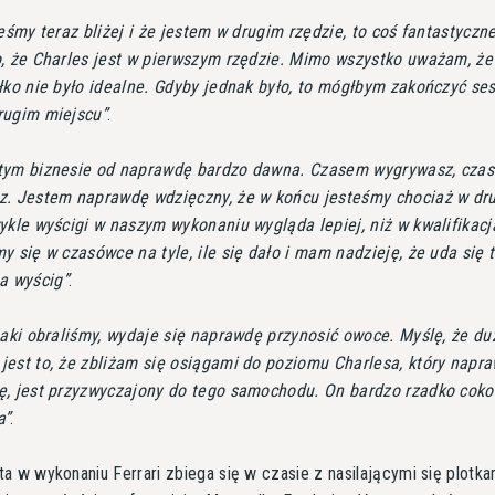
teśmy teraz bliżej i że jestem w drugim rzędzie, to coś fantastyczn
o, że Charles jest w pierwszym rzędzie. Mimo wszystko uważam, ż
łko nie było idealne. Gdyby jednak było, to mógłbym zakończyć ses
rugim miejscu
.
tym biznesie od naprawdę bardzo dawna. Czasem wygrywasz, cza
z. Jestem naprawdę wdzięczny, że w końcu jesteśmy chociaż w dr
ykle wyścigi w naszym wykonaniu wygląda lepiej, niż w kwalifikacj
y się w czasówce na tyle, ile się dało i mam nadzieję, że uda się 
na wyścig
.
jaki obraliśmy, wydaje się naprawdę przynosić owoce. Myślę, że d
est to, że zbliżam się osiągami do poziomu Charlesa, który napra
ę, jest przyzwyczajony do tego samochodu. On bardzo rzadko coko
a
.
a w wykonaniu Ferrari zbiega się w czasie z nasilającymi się plotka