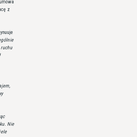
o umowa
acę z
tynuuje
ególnie
 ruchu
ł
ajem,
wy
cąc
ku. Nie
iele