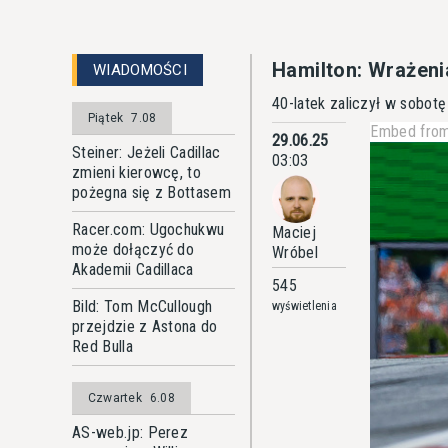
Hamilton: Wrażenia
WIADOMOŚCI
40-latek zaliczył w sobot
Piątek
7.08
Embed from
29.06.25
Steiner: Jeżeli Cadillac
03:03
zmieni kierowcę, to
pożegna się z Bottasem
Racer.com: Ugochukwu
Maciej
może dołączyć do
Wróbel
Akademii Cadillaca
545
Bild: Tom McCullough
wyświetlenia
przejdzie z Astona do
Red Bulla
Czwartek
6.08
AS-web.jp: Perez