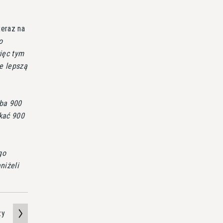
teraz na
o
ięc tym
e lepszą
yba 900
kać 900
go
niżeli
zy