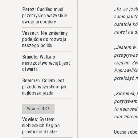
To, że jes
Perez: Cadillac musi
przemyśleć wszystkie
samo jak t
swoje procedury
ostatnie kó
nawet na d
Vasseur: Nie zmienimy
podejścia do rozwoju
naszego bolidu
Jestem w 
przegrywas
Brundle: Walka o
rzędzie. Zw
mistrzostwo wciąż jest
otwarta
Poprawiliśm
przełożyć 
Bearman: Celem jest
przede wszystkim jak
najlepsza jazda
Kierunek, 
pozytywem j
to naprawd
Wtorek
4.08
nim zmieni
Vowles: System
niebieskich flag po
prostu nie działał
Udana sobot