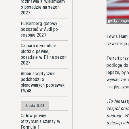
rozmawia z Williamsem
o posadzie na sezon
2027
Hulkenberg gotowy
pozostać w Audi po
sezonie 2027
Lewis Hamil
czwartego p
Camara dementuje
plotki o pewnej
posadzie w F1 na sezon
Ferrari prz
2027
podłogę do 
lepsze, by 
Albon sceptycznie
podchodzi o
wywalczył d
planowanych poprawek
- najlepsz
FW48
To fantast
Środa
5.08
zespół pra
podłogę. W 
Cołow pewny
otrzymania szansy w
dziesiątyc
Formule 1