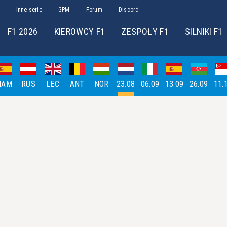
Inne serie
GPM
Forum
Discord
F1 2026
KIEROWCY F1
ZESPOŁY F1
SILNIKI F1
HAM
RUS
LEC
ANT
NOR
23.08
06.09
13.09
26.09
11.