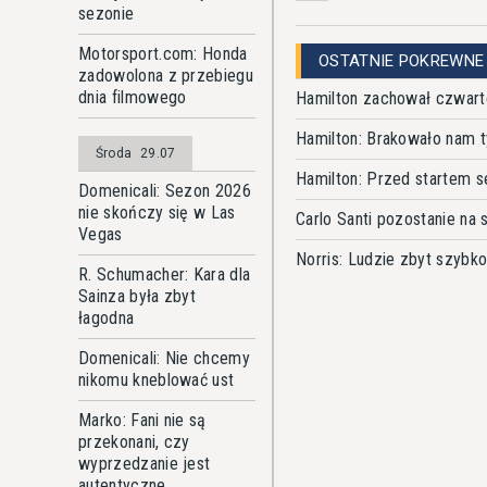
sezonie
Motorsport.com: Honda
OSTATNIE POKREWNE
zadowolona z przebiegu
dnia filmowego
Hamilton zachował czwart
Hamilton: Brakowało nam ty
Środa
29.07
Hamilton: Przed startem 
Domenicali: Sezon 2026
nie skończy się w Las
Carlo Santi pozostanie na 
Vegas
Norris: Ludzie zbyt szybko
R. Schumacher: Kara dla
Sainza była zbyt
łagodna
Domenicali: Nie chcemy
nikomu kneblować ust
Marko: Fani nie są
przekonani, czy
wyprzedzanie jest
autentyczne