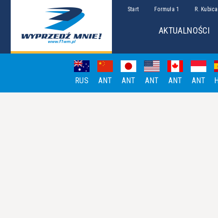
Start
Formuła 1
R. Kubica
AKTUALNOŚCI
RUS
ANT
ANT
ANT
ANT
ANT