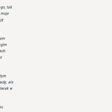
ego, tak
e moje
ję
sem
ugim
ach.
to
użym
wdę, ale
lwiek w
mi