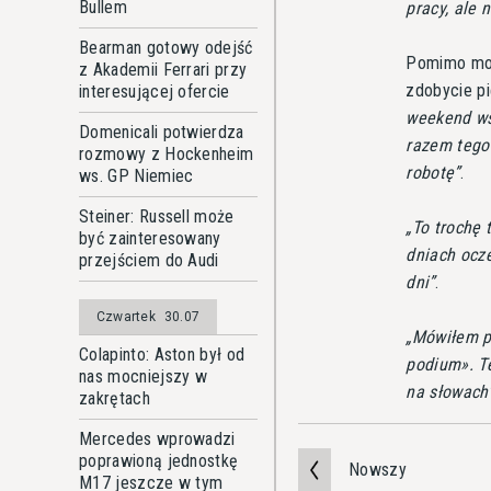
Bullem
pracy, ale 
Bearman gotowy odejść
Pomimo mocn
z Akademii Ferrari przy
zdobycie p
interesującej ofercie
weekend ws
Domenicali potwierdza
razem tego 
rozmowy z Hockenheim
robotę
.
ws. GP Niemiec
Steiner: Russell może
To trochę 
być zainteresowany
dniach ocz
przejściem do Audi
dni
.
Czwartek
30.07
Mówiłem pr
Colapinto: Aston był od
podium». Te
nas mocniejszy w
na słowach
zakrętach
Mercedes wprowadzi
poprawioną jednostkę
Nowszy
M17 jeszcze w tym