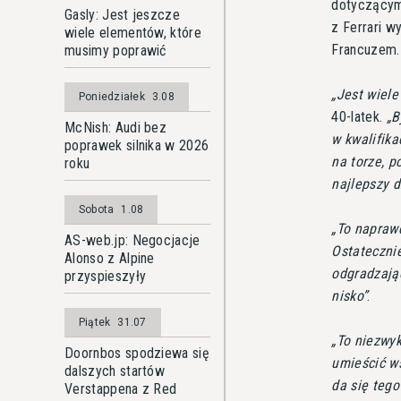
dotyczącymi
Gasly: Jest jeszcze
z Ferrari w
wiele elementów, które
Francuzem.
musimy poprawić
Jest wiele
Poniedziałek
3.08
40-latek.
B
McNish: Audi bez
w kwalifika
poprawek silnika w 2026
na torze, p
roku
najlepszy d
Sobota
1.08
To naprawd
AS-web.jp: Negocjacje
Ostateczni
Alonso z Alpine
odgradzając
przyspieszyły
nisko
.
Piątek
31.07
To niezwyk
Doornbos spodziewa się
umieścić w
dalszych startów
da się teg
Verstappena z Red