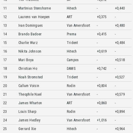
11
Martinius Stenshorne
Hitech
-
+0,440
12
Laurens van Hoepen
ART
+0,375
-
13
Ivan Domingues
Van Amersfoort
-
+0,480
14
Brando Badoer
Prema
+0,415
-
15
Charlie Wurz
Trident
-
+0,484
16
Nikita Johnson
Hitech
+0,619
-
17
Mari Boya
Campos
-
+0,518
18
Christian Ho
DAMS
+0,742
-
19
Noah Stromsted
Trident
-
+0,527
20
Callum Voisin
Rodin
+0,834
-
21
Theophile Nael
Van Amersfoort
-
+0,579
22
James Wharton
ART
+0,860
-
23
Louis Sharp
Rodin
-
+0,894
24
James Hedley
Van Amersfoort
+1,016
-
25
Gerrard Xie
Hitech
-
+0,964