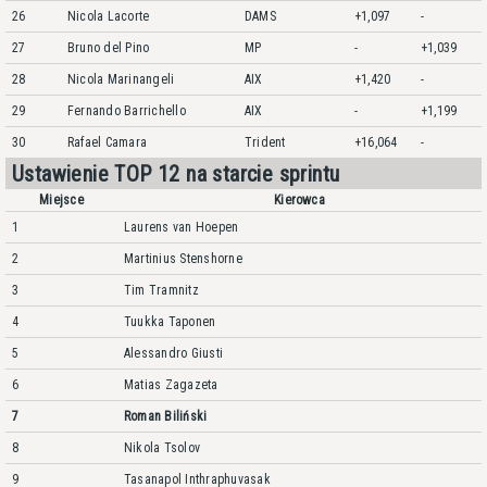
26
Nicola Lacorte
DAMS
+1,097
-
27
Bruno del Pino
MP
-
+1,039
28
Nicola Marinangeli
AIX
+1,420
-
29
Fernando Barrichello
AIX
-
+1,199
30
Rafael Camara
Trident
+16,064
-
Ustawienie TOP 12 na starcie sprintu
Miejsce
Kierowca
1
Laurens van Hoepen
2
Martinius Stenshorne
3
Tim Tramnitz
4
Tuukka Taponen
5
Alessandro Giusti
6
Matias Zagazeta
7
Roman Biliński
8
Nikola Tsolov
9
Tasanapol Inthraphuvasak