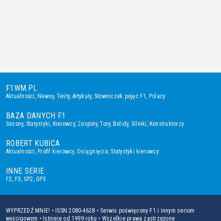
F1WM.PL
Aktualności
,
Newsy
,
Testy
,
Artykuły
,
Słowniczek pojęć F1
,
Polacy
BAZA DANYCH F1
Sezony
,
Statystyki
,
Kierowcy
,
Zespoły
,
Tory
,
Bolidy
,
Silniki
,
Konstruktorzy
ROBERT KUBICA
Aktualności
,
Profil kierowcy
,
Osiągnięcia
,
Statystyki kierowcy
INNE SERIE
F2
,
F3
,
GP2
,
GP3
WYPRZEDŹ MNIE! • ISSN 2080-4628 • Serwis poświęcony F1 i innym seriom
wyścigowym • Istnieje od 1999 roku • Wszelkie prawa zastrzeżone