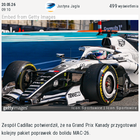
20.05.26
499
Justyna Jagła
wyświetlenia
09:10
Embed from Getty Images
Zespół Cadillac potwierdził, że na Grand Prix Kanady przygotował
kolejny pakiet poprawek do bolidu MAC-26.