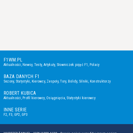
F1WM.PL
Aktualności
,
Newsy
,
Testy
,
Artykuły
,
Słowniczek pojęć F1
,
Polacy
BAZA DANYCH F1
Sezony
,
Statystyki
,
Kierowcy
,
Zespoły
,
Tory
,
Bolidy
,
Silniki
,
Konstruktorzy
ROBERT KUBICA
Aktualności
,
Profil kierowcy
,
Osiągnięcia
,
Statystyki kierowcy
INNE SERIE
F2
,
F3
,
GP2
,
GP3