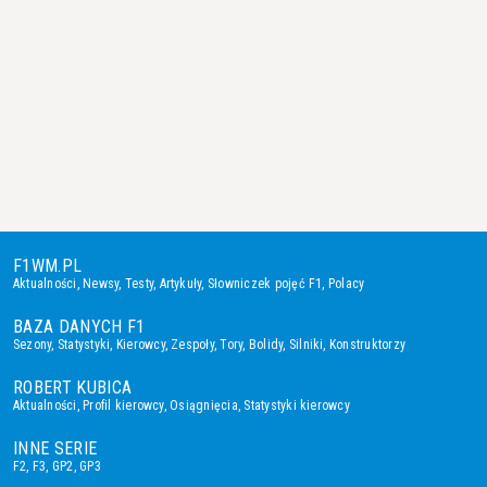
F1WM.PL
Aktualności
,
Newsy
,
Testy
,
Artykuły
,
Słowniczek pojęć F1
,
Polacy
BAZA DANYCH F1
Sezony
,
Statystyki
,
Kierowcy
,
Zespoły
,
Tory
,
Bolidy
,
Silniki
,
Konstruktorzy
ROBERT KUBICA
Aktualności
,
Profil kierowcy
,
Osiągnięcia
,
Statystyki kierowcy
INNE SERIE
F2
,
F3
,
GP2
,
GP3