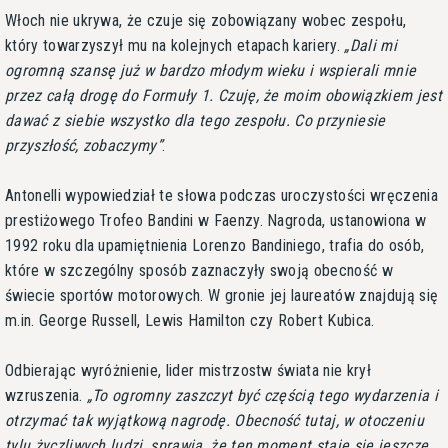
Włoch nie ukrywa, że czuje się zobowiązany wobec zespołu,
który towarzyszył mu na kolejnych etapach kariery.
Dali mi
ogromną szansę już w bardzo młodym wieku i wspierali mnie
przez całą drogę do Formuły 1. Czuję, że moim obowiązkiem jest
dawać z siebie wszystko dla tego zespołu. Co przyniesie
przyszłość, zobaczymy
.
Antonelli wypowiedział te słowa podczas uroczystości wręczenia
prestiżowego Trofeo Bandini w Faenzy. Nagroda, ustanowiona w
1992 roku dla upamiętnienia Lorenzo Bandiniego, trafia do osób,
które w szczególny sposób zaznaczyły swoją obecność w
świecie sportów motorowych. W gronie jej laureatów znajdują się
m.in. George Russell, Lewis Hamilton czy Robert Kubica.
Odbierając wyróżnienie, lider mistrzostw świata nie krył
wzruszenia.
To ogromny zaszczyt być częścią tego wydarzenia i
otrzymać tak wyjątkową nagrodę. Obecność tutaj, w otoczeniu
tylu życzliwych ludzi, sprawia, że ten moment staje się jeszcze