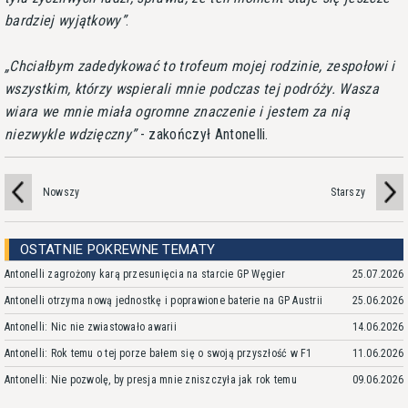
bardziej wyjątkowy
.
Chciałbym zadedykować to trofeum mojej rodzinie, zespołowi i
wszystkim, którzy wspierali mnie podczas tej podróży. Wasza
wiara we mnie miała ogromne znaczenie i jestem za nią
niezwykle wdzięczny
- zakończył Antonelli.
Nowszy
Starszy
OSTATNIE POKREWNE TEMATY
Antonelli zagrożony karą przesunięcia na starcie GP Węgier
25.07.2026
Antonelli otrzyma nową jednostkę i poprawione baterie na GP Austrii
25.06.2026
Antonelli: Nic nie zwiastowało awarii
14.06.2026
Antonelli: Rok temu o tej porze bałem się o swoją przyszłość w F1
11.06.2026
Antonelli: Nie pozwolę, by presja mnie zniszczyła jak rok temu
09.06.2026