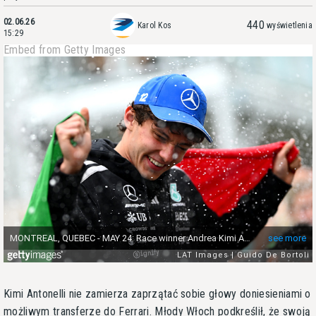
02.06.26
440
Karol Kos
wyświetlenia
15:29
Embed from Getty Images
Kimi Antonelli nie zamierza zaprzątać sobie głowy doniesieniami o
możliwym transferze do Ferrari. Młody Włoch podkreślił, że swoją