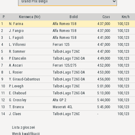
P.
Kierowca (Nr)
Bolid
Czas
Km/h
1
N. Farina
Alfa Romeo 158
4:37,000
100,123
2
J. Fangio
Alfa Romeo 158
4:37,000
100,123
3
L. Fagioli
Alfa Romeo 158
4:41,000
100,123
4
L. Villoresi
Ferrari 125
4:47,000
100,123
5
R. Sommer
Talbot-Lago T26C
4:47,000
100,123
6
P. Etancelin
Talbot-Lago T26C-DA
4:49,000
100,123
7
A. Ascari
Ferrari 125/275
4:52,000
100,123
8
L. Rosier
Talbot-Lago T26C-DA
4:53,000
100,123
9
Y. Giraud-Cabantous
Talbot-Lago T26C-DA
4:56,000
100,123
10
P. Levegh
Talbot-Lago T26C
5:01,000
100,123
11
E. Chaboud
Talbot-Lago T26C-DA
5:13,000
100,123
12
G. Crossley
Alta GP 2
5:44,000
100,123
13
T. Branca
Maserati 4CL
5:45,000
100,123
14
J. Claes
Talbot-Lago T26C
-
100,123
Lista zgłoszeń
Wynik kwalifikacji