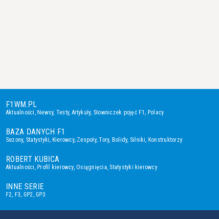
F1WM.PL
Aktualności
,
Newsy
,
Testy
,
Artykuły
,
Słowniczek pojęć F1
,
Polacy
BAZA DANYCH F1
Sezony
,
Statystyki
,
Kierowcy
,
Zespoły
,
Tory
,
Bolidy
,
Silniki
,
Konstruktorzy
ROBERT KUBICA
Aktualności
,
Profil kierowcy
,
Osiągnięcia
,
Statystyki kierowcy
INNE SERIE
F2
,
F3
,
GP2
,
GP3